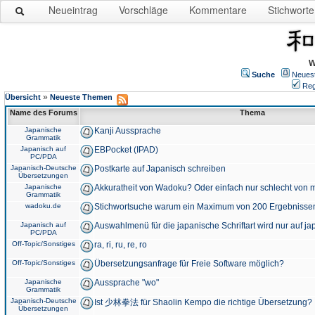
Neueintrag
Vorschläge
Kommentare
Stichworte
W
Suche
Neues
Reg
»
Übersicht
Neueste Themen
Name des Forums
Thema
Japanische
Kanji Aussprache
Grammatik
Japanisch auf
EBPocket (IPAD)
PC/PDA
Japanisch-Deutsche
Postkarte auf Japanisch schreiben
Übersetzungen
Japanische
Akkuratheit von Wadoku? Oder einfach nur schlecht von m
Grammatik
wadoku.de
Stichwortsuche warum ein Maximum von 200 Ergebnisse
Japanisch auf
Auswahlmenü für die japanische Schriftart wird nur auf j
PC/PDA
Off-Topic/Sonstiges
ra, ri, ru, re, ro
Off-Topic/Sonstiges
Übersetzungsanfrage für Freie Software möglich?
Japanische
Aussprache "wo"
Grammatik
Japanisch-Deutsche
Ist 少林拳法 für Shaolin Kempo die richtige Übersetzung?
Übersetzungen