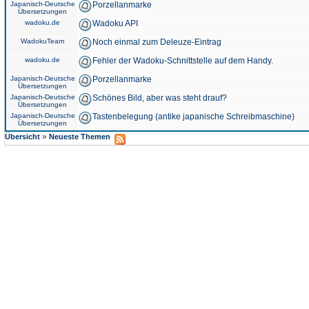
Japanisch-Deutsche
Porzellanmarke
Übersetzungen
wadoku.de
Wadoku API
WadokuTeam
Noch einmal zum Deleuze-Eintrag
wadoku.de
Fehler der Wadoku-Schnittstelle auf dem Handy.
Japanisch-Deutsche
Porzellanmarke
Übersetzungen
Japanisch-Deutsche
Schönes Bild, aber was steht drauf?
Übersetzungen
Japanisch-Deutsche
Tastenbelegung (antike japanische Schreibmaschine)
Übersetzungen
»
Übersicht
Neueste Themen