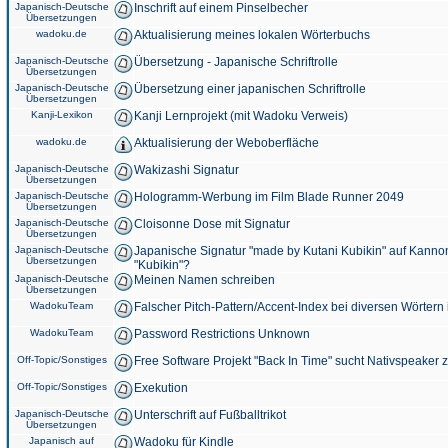
Japanisch-Deutsche
Inschrift auf einem Pinselbecher
Übersetzungen
wadoku.de
Aktualisierung meines lokalen Wörterbuchs
Japanisch-Deutsche
Übersetzung - Japanische Schriftrolle
Übersetzungen
Japanisch-Deutsche
Übersetzung einer japanischen Schriftrolle
Übersetzungen
Kanji-Lexikon
Kanji Lernprojekt (mit Wadoku Verweis)
wadoku.de
Aktualisierung der Weboberfläche
Japanisch-Deutsche
Wakizashi Signatur
Übersetzungen
Japanisch-Deutsche
Hologramm-Werbung im Film Blade Runner 2049
Übersetzungen
Japanisch-Deutsche
Cloisonne Dose mit Signatur
Übersetzungen
Japanisch-Deutsche
Japanische Signatur "made by Kutani Kubikin" auf Kanno
Übersetzungen
"Kubikin"?
Japanisch-Deutsche
Meinen Namen schreiben
Übersetzungen
WadokuTeam
Falscher Pitch-Pattern/Accent-Index bei diversen Wörtern
WadokuTeam
Password Restrictions Unknown
Off-Topic/Sonstiges
Free Software Projekt "Back In Time" sucht Nativspeaker
Off-Topic/Sonstiges
Exekution
Japanisch-Deutsche
Unterschrift auf Fußballtrikot
Übersetzungen
Japanisch auf
Wadoku für Kindle