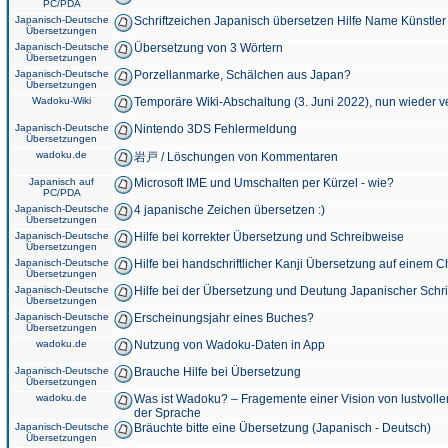
PC/PDA
Japanisch-Deutsche
Schriftzeichen Japanisch übersetzen Hilfe Name Künstler
Übersetzungen
Japanisch-Deutsche
Übersetzung von 3 Wörtern
Übersetzungen
Japanisch-Deutsche
Porzellanmarke, Schälchen aus Japan?
Übersetzungen
Wadoku-Wiki
Temporäre Wiki-Abschaltung (3. Juni 2022), nun wieder v
Japanisch-Deutsche
Nintendo 3DS Fehlermeldung
Übersetzungen
wadoku.de
岩戸 / Löschungen von Kommentaren
Japanisch auf
Microsoft IME und Umschalten per Kürzel - wie?
PC/PDA
Japanisch-Deutsche
4 japanische Zeichen übersetzen :)
Übersetzungen
Japanisch-Deutsche
Hilfe bei korrekter Übersetzung und Schreibweise
Übersetzungen
Japanisch-Deutsche
Hilfe bei handschriftlicher Kanji Übersetzung auf einem 
Übersetzungen
Japanisch-Deutsche
Hilfe bei der Übersetzung und Deutung Japanischer Schri
Übersetzungen
Japanisch-Deutsche
Erscheinungsjahr eines Buches?
Übersetzungen
wadoku.de
Nutzung von Wadoku-Daten in App
Japanisch-Deutsche
Brauche Hilfe bei Übersetzung
Übersetzungen
wadoku.de
Was ist Wadoku? – Fragemente einer Vision von lustvoll
der Sprache
Japanisch-Deutsche
Bräuchte bitte eine Übersetzung (Japanisch - Deutsch)
Übersetzungen