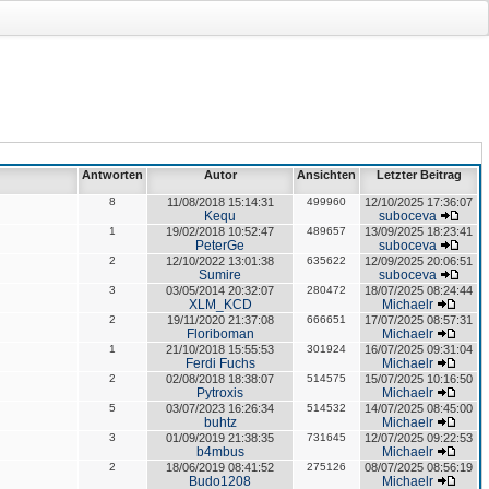
Antworten
Autor
Ansichten
Letzter Beitrag
8
11/08/2018 15:14:31
499960
12/10/2025 17:36:07
Kequ
suboceva
1
19/02/2018 10:52:47
489657
13/09/2025 18:23:41
PeterGe
suboceva
2
12/10/2022 13:01:38
635622
12/09/2025 20:06:51
Sumire
suboceva
3
03/05/2014 20:32:07
280472
18/07/2025 08:24:44
XLM_KCD
Michaelr
2
19/11/2020 21:37:08
666651
17/07/2025 08:57:31
Floriboman
Michaelr
1
21/10/2018 15:55:53
301924
16/07/2025 09:31:04
Ferdi Fuchs
Michaelr
2
02/08/2018 18:38:07
514575
15/07/2025 10:16:50
Pytroxis
Michaelr
5
03/07/2023 16:26:34
514532
14/07/2025 08:45:00
buhtz
Michaelr
3
01/09/2019 21:38:35
731645
12/07/2025 09:22:53
b4mbus
Michaelr
2
18/06/2019 08:41:52
275126
08/07/2025 08:56:19
Budo1208
Michaelr