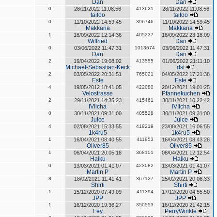
Dan
Dan
0
28/11/2022 11:08:56
413621
28/11/2022 11:08:56
taifoo
taifoo
0
11/10/2022 14:59:45
396746
11/10/2022 14:59:45
Makkana
Makkana
1
18/09/2022 12:14:36
405237
18/09/2022 23:18:09
Wilfried
Dan
0
03/06/2022 11:47:31
1013674
03/06/2022 11:47:31
Dan
Dan
2
19/04/2022 19:08:02
413555
01/06/2022 21:11:10
Michael-Sebastian-Keck
dst
2
03/05/2022 20:31:51
765021
04/05/2022 17:21:38
Este
Este
4
19/05/2012 18:41:05
422080
20/12/2021 19:01:25
Velostrasse
Pfannekuchen
2
29/11/2021 14:35:23
415461
30/11/2021 10:22:42
IVIicha
IVIicha
0
30/11/2021 09:31:00
405528
30/11/2021 09:31:00
Juice
Juice
4
02/08/2021 15:33:55
419219
23/08/2021 16:06:55
1k4ru5
1k4ru5
1
16/04/2021 08:40:55
411953
16/04/2021 08:43:28
Oliver85
Oliver85
1
06/04/2021 20:05:18
368101
08/04/2021 12:12:54
Haiku
Haiku
0
13/03/2021 01:41:07
423082
13/03/2021 01:41:07
Martin P
Martin P
8
18/02/2021 11:41:41
367127
25/02/2021 20:06:33
Shirti
Shirti
1
15/12/2020 07:49:09
411394
17/12/2020 04:55:50
JPP
JPP
1
16/12/2020 19:36:27
350553
16/12/2020 21:42:15
Fey
PerryWinkle