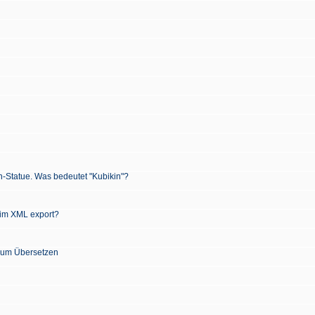
n-Statue. Was bedeutet "Kubikin"?
 im XML export?
 zum Übersetzen