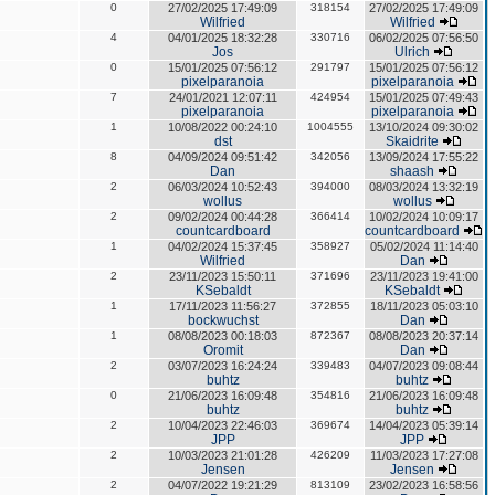
0
27/02/2025 17:49:09
318154
27/02/2025 17:49:09
Wilfried
Wilfried
4
04/01/2025 18:32:28
330716
06/02/2025 07:56:50
Jos
Ulrich
0
15/01/2025 07:56:12
291797
15/01/2025 07:56:12
pixelparanoia
pixelparanoia
7
24/01/2021 12:07:11
424954
15/01/2025 07:49:43
pixelparanoia
pixelparanoia
1
10/08/2022 00:24:10
1004555
13/10/2024 09:30:02
dst
Skaidrite
8
04/09/2024 09:51:42
342056
13/09/2024 17:55:22
Dan
shaash
2
06/03/2024 10:52:43
394000
08/03/2024 13:32:19
wollus
wollus
2
09/02/2024 00:44:28
366414
10/02/2024 10:09:17
countcardboard
countcardboard
1
04/02/2024 15:37:45
358927
05/02/2024 11:14:40
Wilfried
Dan
2
23/11/2023 15:50:11
371696
23/11/2023 19:41:00
KSebaldt
KSebaldt
1
17/11/2023 11:56:27
372855
18/11/2023 05:03:10
bockwuchst
Dan
1
08/08/2023 00:18:03
872367
08/08/2023 20:37:14
Oromit
Dan
2
03/07/2023 16:24:24
339483
04/07/2023 09:08:44
buhtz
buhtz
0
21/06/2023 16:09:48
354816
21/06/2023 16:09:48
buhtz
buhtz
2
10/04/2023 22:46:03
369674
14/04/2023 05:39:14
JPP
JPP
2
10/03/2023 21:01:28
426209
11/03/2023 17:27:08
Jensen
Jensen
2
04/07/2022 19:21:29
813109
23/02/2023 16:58:56