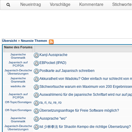
Neueintrag
Vorschläge
Kommentare
Stichworte
»
Übersicht
Neueste Themen
Name des Forums
Japanische
Kanji Aussprache
Grammatik
Japanisch auf
EBPocket (IPAD)
PC/PDA
Japanisch-Deutsche
Postkarte auf Japanisch schreiben
Übersetzungen
Japanische
Akkuratheit von Wadoku? Oder einfach nur schlecht von m
Grammatik
wadoku.de
Stichwortsuche warum ein Maximum von 200 Ergebnisse
Japanisch auf
Auswahlmenü für die japanische Schriftart wird nur auf j
PC/PDA
Off-Topic/Sonstiges
ra, ri, ru, re, ro
Off-Topic/Sonstiges
Übersetzungsanfrage für Freie Software möglich?
Japanische
Aussprache "wo"
Grammatik
Japanisch-Deutsche
Ist 少林拳法 für Shaolin Kempo die richtige Übersetzung?
Übersetzungen