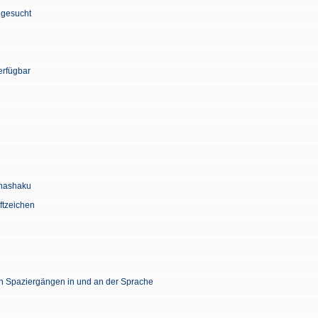
 gesucht
erfügbar
Chashaku
ftzeichen
en Spaziergängen in und an der Sprache