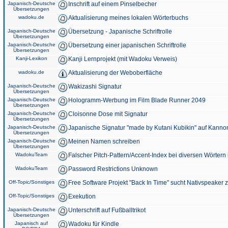
Japanisch-Deutsche
Inschrift auf einem Pinselbecher
Übersetzungen
wadoku.de
Aktualisierung meines lokalen Wörterbuchs
Japanisch-Deutsche
Übersetzung - Japanische Schriftrolle
Übersetzungen
Japanisch-Deutsche
Übersetzung einer japanischen Schriftrolle
Übersetzungen
Kanji-Lexikon
Kanji Lernprojekt (mit Wadoku Verweis)
wadoku.de
Aktualisierung der Weboberfläche
Japanisch-Deutsche
Wakizashi Signatur
Übersetzungen
Japanisch-Deutsche
Hologramm-Werbung im Film Blade Runner 2049
Übersetzungen
Japanisch-Deutsche
Cloisonne Dose mit Signatur
Übersetzungen
Japanisch-Deutsche
Japanische Signatur "made by Kutani Kubikin" auf Kanno
Übersetzungen
Japanisch-Deutsche
Meinen Namen schreiben
Übersetzungen
WadokuTeam
Falscher Pitch-Pattern/Accent-Index bei diversen Wörtern
WadokuTeam
Password Restrictions Unknown
Off-Topic/Sonstiges
Free Software Projekt "Back In Time" sucht Nativspeaker
Off-Topic/Sonstiges
Exekution
Japanisch-Deutsche
Unterschrift auf Fußballtrikot
Übersetzungen
Japanisch auf
Wadoku für Kindle