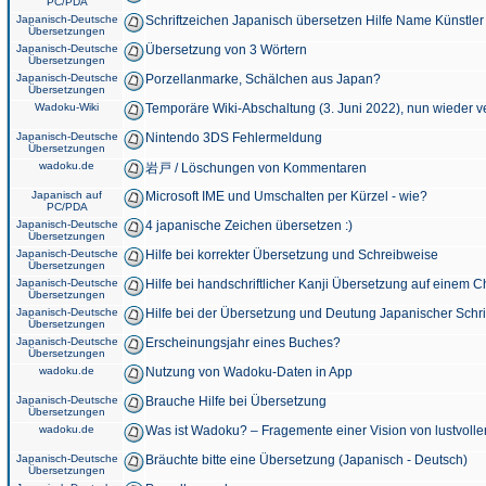
PC/PDA
Japanisch-Deutsche
Schriftzeichen Japanisch übersetzen Hilfe Name Künstler
Übersetzungen
Japanisch-Deutsche
Übersetzung von 3 Wörtern
Übersetzungen
Japanisch-Deutsche
Porzellanmarke, Schälchen aus Japan?
Übersetzungen
Wadoku-Wiki
Temporäre Wiki-Abschaltung (3. Juni 2022), nun wieder v
Japanisch-Deutsche
Nintendo 3DS Fehlermeldung
Übersetzungen
wadoku.de
岩戸 / Löschungen von Kommentaren
Japanisch auf
Microsoft IME und Umschalten per Kürzel - wie?
PC/PDA
Japanisch-Deutsche
4 japanische Zeichen übersetzen :)
Übersetzungen
Japanisch-Deutsche
Hilfe bei korrekter Übersetzung und Schreibweise
Übersetzungen
Japanisch-Deutsche
Hilfe bei handschriftlicher Kanji Übersetzung auf einem 
Übersetzungen
Japanisch-Deutsche
Hilfe bei der Übersetzung und Deutung Japanischer Schri
Übersetzungen
Japanisch-Deutsche
Erscheinungsjahr eines Buches?
Übersetzungen
wadoku.de
Nutzung von Wadoku-Daten in App
Japanisch-Deutsche
Brauche Hilfe bei Übersetzung
Übersetzungen
wadoku.de
Was ist Wadoku? – Fragemente einer Vision von lustvoll
Japanisch-Deutsche
Bräuchte bitte eine Übersetzung (Japanisch - Deutsch)
Übersetzungen