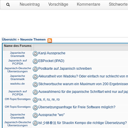
Neueintrag
Vorschläge
Kommentare
Stichworte
»
Übersicht
Neueste Themen
Name des Forums
Japanische
Kanji Aussprache
Grammatik
Japanisch auf
EBPocket (IPAD)
PC/PDA
Japanisch-Deutsche
Postkarte auf Japanisch schreiben
Übersetzungen
Japanische
Akkuratheit von Wadoku? Oder einfach nur schlecht von m
Grammatik
wadoku.de
Stichwortsuche warum ein Maximum von 200 Ergebnisse
Japanisch auf
Auswahlmenü für die japanische Schriftart wird nur auf j
PC/PDA
Off-Topic/Sonstiges
ra, ri, ru, re, ro
Off-Topic/Sonstiges
Übersetzungsanfrage für Freie Software möglich?
Japanische
Aussprache "wo"
Grammatik
Japanisch-Deutsche
Ist 少林拳法 für Shaolin Kempo die richtige Übersetzung?
Übersetzungen