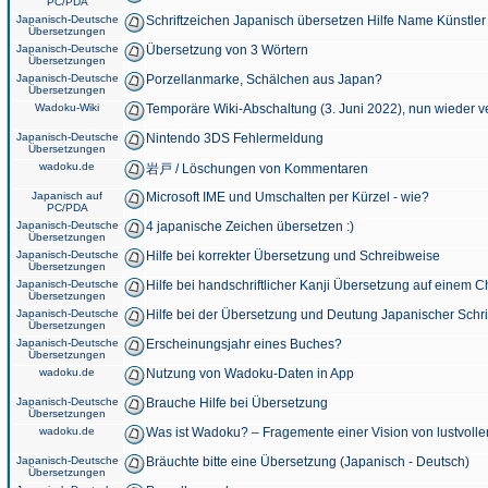
PC/PDA
Japanisch-Deutsche
Schriftzeichen Japanisch übersetzen Hilfe Name Künstler
Übersetzungen
Japanisch-Deutsche
Übersetzung von 3 Wörtern
Übersetzungen
Japanisch-Deutsche
Porzellanmarke, Schälchen aus Japan?
Übersetzungen
Wadoku-Wiki
Temporäre Wiki-Abschaltung (3. Juni 2022), nun wieder v
Japanisch-Deutsche
Nintendo 3DS Fehlermeldung
Übersetzungen
wadoku.de
岩戸 / Löschungen von Kommentaren
Japanisch auf
Microsoft IME und Umschalten per Kürzel - wie?
PC/PDA
Japanisch-Deutsche
4 japanische Zeichen übersetzen :)
Übersetzungen
Japanisch-Deutsche
Hilfe bei korrekter Übersetzung und Schreibweise
Übersetzungen
Japanisch-Deutsche
Hilfe bei handschriftlicher Kanji Übersetzung auf einem 
Übersetzungen
Japanisch-Deutsche
Hilfe bei der Übersetzung und Deutung Japanischer Schri
Übersetzungen
Japanisch-Deutsche
Erscheinungsjahr eines Buches?
Übersetzungen
wadoku.de
Nutzung von Wadoku-Daten in App
Japanisch-Deutsche
Brauche Hilfe bei Übersetzung
Übersetzungen
wadoku.de
Was ist Wadoku? – Fragemente einer Vision von lustvoll
Japanisch-Deutsche
Bräuchte bitte eine Übersetzung (Japanisch - Deutsch)
Übersetzungen