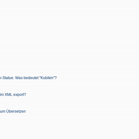
n-Statue. Was bedeutet "Kubikin"?
 im XML export?
 zum Übersetzen