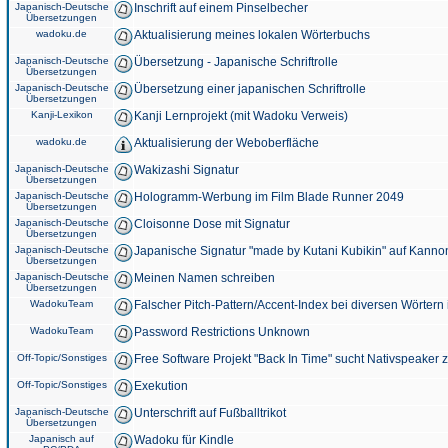
Japanisch-Deutsche
Inschrift auf einem Pinselbecher
Übersetzungen
wadoku.de
Aktualisierung meines lokalen Wörterbuchs
Japanisch-Deutsche
Übersetzung - Japanische Schriftrolle
Übersetzungen
Japanisch-Deutsche
Übersetzung einer japanischen Schriftrolle
Übersetzungen
Kanji-Lexikon
Kanji Lernprojekt (mit Wadoku Verweis)
wadoku.de
Aktualisierung der Weboberfläche
Japanisch-Deutsche
Wakizashi Signatur
Übersetzungen
Japanisch-Deutsche
Hologramm-Werbung im Film Blade Runner 2049
Übersetzungen
Japanisch-Deutsche
Cloisonne Dose mit Signatur
Übersetzungen
Japanisch-Deutsche
Japanische Signatur "made by Kutani Kubikin" auf Kanno
Übersetzungen
Japanisch-Deutsche
Meinen Namen schreiben
Übersetzungen
WadokuTeam
Falscher Pitch-Pattern/Accent-Index bei diversen Wörtern
WadokuTeam
Password Restrictions Unknown
Off-Topic/Sonstiges
Free Software Projekt "Back In Time" sucht Nativspeaker
Off-Topic/Sonstiges
Exekution
Japanisch-Deutsche
Unterschrift auf Fußballtrikot
Übersetzungen
Japanisch auf
Wadoku für Kindle