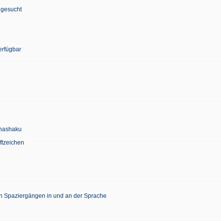
 gesucht
erfügbar
Chashaku
ftzeichen
en Spaziergängen in und an der Sprache