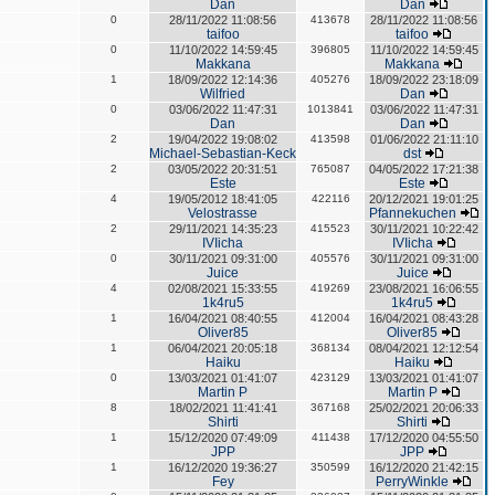
Dan
Dan
0
28/11/2022 11:08:56
413678
28/11/2022 11:08:56
taifoo
taifoo
0
11/10/2022 14:59:45
396805
11/10/2022 14:59:45
Makkana
Makkana
1
18/09/2022 12:14:36
405276
18/09/2022 23:18:09
Wilfried
Dan
0
03/06/2022 11:47:31
1013841
03/06/2022 11:47:31
Dan
Dan
2
19/04/2022 19:08:02
413598
01/06/2022 21:11:10
Michael-Sebastian-Keck
dst
2
03/05/2022 20:31:51
765087
04/05/2022 17:21:38
Este
Este
4
19/05/2012 18:41:05
422116
20/12/2021 19:01:25
Velostrasse
Pfannekuchen
2
29/11/2021 14:35:23
415523
30/11/2021 10:22:42
IVIicha
IVIicha
0
30/11/2021 09:31:00
405576
30/11/2021 09:31:00
Juice
Juice
4
02/08/2021 15:33:55
419269
23/08/2021 16:06:55
1k4ru5
1k4ru5
1
16/04/2021 08:40:55
412004
16/04/2021 08:43:28
Oliver85
Oliver85
1
06/04/2021 20:05:18
368134
08/04/2021 12:12:54
Haiku
Haiku
0
13/03/2021 01:41:07
423129
13/03/2021 01:41:07
Martin P
Martin P
8
18/02/2021 11:41:41
367168
25/02/2021 20:06:33
Shirti
Shirti
1
15/12/2020 07:49:09
411438
17/12/2020 04:55:50
JPP
JPP
1
16/12/2020 19:36:27
350599
16/12/2020 21:42:15
Fey
PerryWinkle