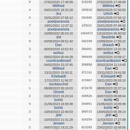
0
27/02/2025 17:49:09
318185
27/02/2025 17:49:09
Wilfried
Wilfried
4
04/01/2025 18:32:28
330818
06/02/2025 07:56:50
Jos
Ulrich
0
15/01/2025 07:56:12
291840
15/01/2025 07:56:12
pixelparanoia
pixelparanoia
7
24/01/2021 12:07:11
425011
15/01/2025 07:49:43
pixelparanoia
pixelparanoia
1
10/08/2022 00:24:10
1004672
13/10/2024 09:30:02
dst
Skaidrite
8
04/09/2024 09:51:42
342199
13/09/2024 17:55:22
Dan
shaash
2
06/03/2024 10:52:43
394051
08/03/2024 13:32:19
wollus
wollus
2
09/02/2024 00:44:28
366449
10/02/2024 10:09:17
countcardboard
countcardboard
1
04/02/2024 15:37:45
358959
05/02/2024 11:14:40
Wilfried
Dan
2
23/11/2023 15:50:11
371741
23/11/2023 19:41:00
KSebaldt
KSebaldt
1
17/11/2023 11:56:27
372907
18/11/2023 05:03:10
bockwuchst
Dan
1
08/08/2023 00:18:03
872478
08/08/2023 20:37:14
Oromit
Dan
2
03/07/2023 16:24:24
339526
04/07/2023 09:08:44
buhtz
buhtz
0
21/06/2023 16:09:48
354851
21/06/2023 16:09:48
buhtz
buhtz
2
10/04/2023 22:46:03
369715
14/04/2023 05:39:14
JPP
JPP
2
10/03/2023 21:01:28
426259
11/03/2023 17:27:08
Jensen
Jensen
2
04/07/2022 19:21:29
813193
23/02/2023 16:58:56