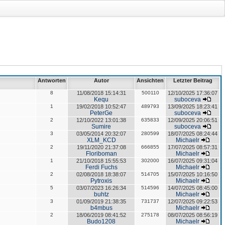
Antworten
Autor
Ansichten
Letzter Beitrag
8
11/08/2018 15:14:31
500110
12/10/2025 17:36:07
Kequ
suboceva
1
19/02/2018 10:52:47
489793
13/09/2025 18:23:41
PeterGe
suboceva
2
12/10/2022 13:01:38
635833
12/09/2025 20:06:51
Sumire
suboceva
3
03/05/2014 20:32:07
280599
18/07/2025 08:24:44
XLM_KCD
Michaelr
2
19/11/2020 21:37:08
666855
17/07/2025 08:57:31
Floriboman
Michaelr
1
21/10/2018 15:55:53
302000
16/07/2025 09:31:04
Ferdi Fuchs
Michaelr
2
02/08/2018 18:38:07
514705
15/07/2025 10:16:50
Pytroxis
Michaelr
5
03/07/2023 16:26:34
514596
14/07/2025 08:45:00
buhtz
Michaelr
3
01/09/2019 21:38:35
731737
12/07/2025 09:22:53
b4mbus
Michaelr
2
18/06/2019 08:41:52
275178
08/07/2025 08:56:19
Budo1208
Michaelr