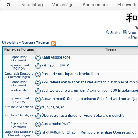
Neueintrag
Vorschläge
Kommentare
Stichworte
W
Suche
Neues
Reg
»
Übersicht
Neueste Themen
Name des Forums
Thema
Japanische
Kanji Aussprache
Grammatik
Japanisch auf
EBPocket (IPAD)
PC/PDA
Japanisch-Deutsche
Postkarte auf Japanisch schreiben
Übersetzungen
Japanische
Akkuratheit von Wadoku? Oder einfach nur schlecht von m
Grammatik
wadoku.de
Stichwortsuche warum ein Maximum von 200 Ergebnisse
Japanisch auf
Auswahlmenü für die japanische Schriftart wird nur auf j
PC/PDA
Off-Topic/Sonstiges
ra, ri, ru, re, ro
Off-Topic/Sonstiges
Übersetzungsanfrage für Freie Software möglich?
Japanische
Aussprache "wo"
Grammatik
Japanisch-Deutsche
Ist 少林拳法 für Shaolin Kempo die richtige Übersetzung?
Übersetzungen