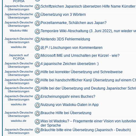
PC/PDA
Japanisch-Deutsche
Schriftzeichen Japanisch übersetzen Hilfe Name Künstler
Übersetzungen
Japanisch-Deutsche
Übersetzung von 3 Wörtern
Übersetzungen
Japanisch-Deutsche
Porzellanmarke, Schälchen aus Japan?
Übersetzungen
Wadoku-Wiki
Temporäre Wiki-Abschaltung (3. Juni 2022), nun wieder v
Japanisch-Deutsche
Nintendo 3DS Fehlermeldung
Übersetzungen
wadoku.de
岩戸 / Löschungen von Kommentaren
Japanisch auf
Microsoft IME und Umschalten per Kürzel - wie?
PC/PDA
Japanisch-Deutsche
4 japanische Zeichen übersetzen :)
Übersetzungen
Japanisch-Deutsche
Hilfe bei korrekter Übersetzung und Schreibweise
Übersetzungen
Japanisch-Deutsche
Hilfe bei handschriftlicher Kanji Übersetzung auf einem 
Übersetzungen
Japanisch-Deutsche
Hilfe bei der Übersetzung und Deutung Japanischer Schri
Übersetzungen
Japanisch-Deutsche
Erscheinungsjahr eines Buches?
Übersetzungen
wadoku.de
Nutzung von Wadoku-Daten in App
Japanisch-Deutsche
Brauche Hilfe bei Übersetzung
Übersetzungen
wadoku.de
Was ist Wadoku? – Fragemente einer Vision von lustvoll
der Sprache
Japanisch-Deutsche
Bräuchte bitte eine Übersetzung (Japanisch - Deutsch)
Übersetzungen