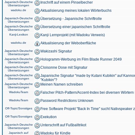
Japanisch-Deutsche
Inschrift auf einem Pinselbecher
Übersetzungen
wadoku.de
Aktualisierung meines lokalen Wörterbuchs
Japanisch-Deutsche
Übersetzung - Japanische Schriftrolle
Übersetzungen
Japanisch-Deutsche
Übersetzung einer japanischen Schriftrolle
Übersetzungen
Kanji-Lexikon
Kanji Lernprojekt (mit Wadoku Verweis)
wadoku.de
Aktualisierung der Weboberfläche
Japanisch-Deutsche
Wakizashi Signatur
Übersetzungen
Japanisch-Deutsche
Hologramm-Werbung im Film Blade Runner 2049
Übersetzungen
Japanisch-Deutsche
Cloisonne Dose mit Signatur
Übersetzungen
Japanisch-Deutsche
Japanische Signatur "made by Kutani Kubikin" auf Kanno
Übersetzungen
"Kubikin"?
Japanisch-Deutsche
Meinen Namen schreiben
Übersetzungen
WadokuTeam
Falscher Pitch-Pattern/Accent-Index bei diversen Wörtern
WadokuTeam
Password Restrictions Unknown
Off-Topic/Sonstiges
Free Software Projekt "Back In Time" sucht Nativspeaker
Off-Topic/Sonstiges
Exekution
Japanisch-Deutsche
Unterschrift auf Fußballtrikot
Übersetzungen
Japanisch auf
Wadoku für Kindle