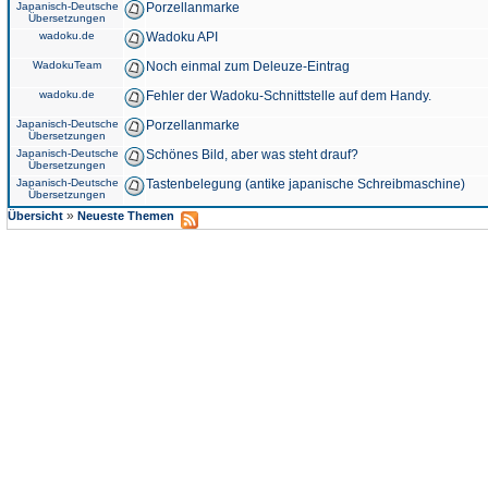
Japanisch-Deutsche
Porzellanmarke
Übersetzungen
wadoku.de
Wadoku API
WadokuTeam
Noch einmal zum Deleuze-Eintrag
wadoku.de
Fehler der Wadoku-Schnittstelle auf dem Handy.
Japanisch-Deutsche
Porzellanmarke
Übersetzungen
Japanisch-Deutsche
Schönes Bild, aber was steht drauf?
Übersetzungen
Japanisch-Deutsche
Tastenbelegung (antike japanische Schreibmaschine)
Übersetzungen
»
Übersicht
Neueste Themen