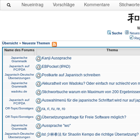
Neueintrag
Vorschläge
Kommentare
Stichworte
W
Suche
Neues
Reg
»
Übersicht
Neueste Themen
Name des Forums
Thema
Japanische
Kanji Aussprache
Grammatik
Japanisch auf
EBPocket (IPAD)
PC/PDA
Japanisch-Deutsche
Postkarte auf Japanisch schreiben
Übersetzungen
Japanische
Akkuratheit von Wadoku? Oder einfach nur schlecht von m
Grammatik
wadoku.de
Stichwortsuche warum ein Maximum von 200 Ergebnisse
Japanisch auf
Auswahlmenü für die japanische Schriftart wird nur auf j
PC/PDA
Off-Topic/Sonstiges
ra, ri, ru, re, ro
Off-Topic/Sonstiges
Übersetzungsanfrage für Freie Software möglich?
Japanische
Aussprache "wo"
Grammatik
Japanisch-Deutsche
Ist 少林拳法 für Shaolin Kempo die richtige Übersetzung?
Übersetzungen