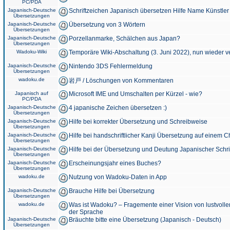
PC/PDA
Japanisch-Deutsche
Schriftzeichen Japanisch übersetzen Hilfe Name Künstler
Übersetzungen
Japanisch-Deutsche
Übersetzung von 3 Wörtern
Übersetzungen
Japanisch-Deutsche
Porzellanmarke, Schälchen aus Japan?
Übersetzungen
Wadoku-Wiki
Temporäre Wiki-Abschaltung (3. Juni 2022), nun wieder v
Japanisch-Deutsche
Nintendo 3DS Fehlermeldung
Übersetzungen
wadoku.de
岩戸 / Löschungen von Kommentaren
Japanisch auf
Microsoft IME und Umschalten per Kürzel - wie?
PC/PDA
Japanisch-Deutsche
4 japanische Zeichen übersetzen :)
Übersetzungen
Japanisch-Deutsche
Hilfe bei korrekter Übersetzung und Schreibweise
Übersetzungen
Japanisch-Deutsche
Hilfe bei handschriftlicher Kanji Übersetzung auf einem 
Übersetzungen
Japanisch-Deutsche
Hilfe bei der Übersetzung und Deutung Japanischer Schri
Übersetzungen
Japanisch-Deutsche
Erscheinungsjahr eines Buches?
Übersetzungen
wadoku.de
Nutzung von Wadoku-Daten in App
Japanisch-Deutsche
Brauche Hilfe bei Übersetzung
Übersetzungen
wadoku.de
Was ist Wadoku? – Fragemente einer Vision von lustvoll
der Sprache
Japanisch-Deutsche
Bräuchte bitte eine Übersetzung (Japanisch - Deutsch)
Übersetzungen