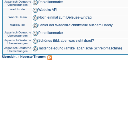
Japanisch-Deutsche
Porzellanmarke
Übersetzungen
wadoku.de
Wadoku API
WadokuTeam
Noch einmal zum Deleuze-Eintrag
wadoku.de
Fehler der Wadoku-Schnittstelle auf dem Handy.
Japanisch-Deutsche
Porzellanmarke
Übersetzungen
Japanisch-Deutsche
Schönes Bild, aber was steht drauf?
Übersetzungen
Japanisch-Deutsche
Tastenbelegung (antike japanische Schreibmaschine)
Übersetzungen
»
Übersicht
Neueste Themen