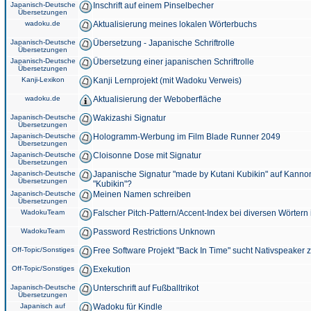
Japanisch-Deutsche
Inschrift auf einem Pinselbecher
Übersetzungen
wadoku.de
Aktualisierung meines lokalen Wörterbuchs
Japanisch-Deutsche
Übersetzung - Japanische Schriftrolle
Übersetzungen
Japanisch-Deutsche
Übersetzung einer japanischen Schriftrolle
Übersetzungen
Kanji-Lexikon
Kanji Lernprojekt (mit Wadoku Verweis)
wadoku.de
Aktualisierung der Weboberfläche
Japanisch-Deutsche
Wakizashi Signatur
Übersetzungen
Japanisch-Deutsche
Hologramm-Werbung im Film Blade Runner 2049
Übersetzungen
Japanisch-Deutsche
Cloisonne Dose mit Signatur
Übersetzungen
Japanisch-Deutsche
Japanische Signatur "made by Kutani Kubikin" auf Kanno
Übersetzungen
"Kubikin"?
Japanisch-Deutsche
Meinen Namen schreiben
Übersetzungen
WadokuTeam
Falscher Pitch-Pattern/Accent-Index bei diversen Wörtern
WadokuTeam
Password Restrictions Unknown
Off-Topic/Sonstiges
Free Software Projekt "Back In Time" sucht Nativspeaker
Off-Topic/Sonstiges
Exekution
Japanisch-Deutsche
Unterschrift auf Fußballtrikot
Übersetzungen
Japanisch auf
Wadoku für Kindle