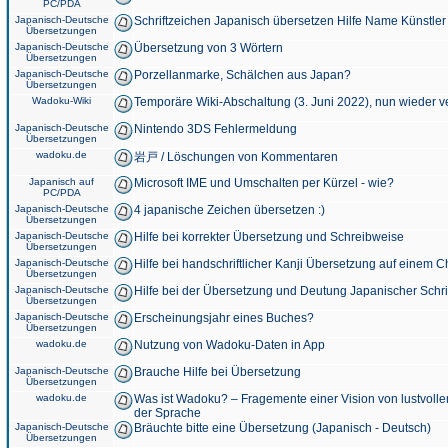
PC/PDA
Japanisch-Deutsche
Schriftzeichen Japanisch übersetzen Hilfe Name Künstler
Übersetzungen
Japanisch-Deutsche
Übersetzung von 3 Wörtern
Übersetzungen
Japanisch-Deutsche
Porzellanmarke, Schälchen aus Japan?
Übersetzungen
Wadoku-Wiki
Temporäre Wiki-Abschaltung (3. Juni 2022), nun wieder v
Japanisch-Deutsche
Nintendo 3DS Fehlermeldung
Übersetzungen
wadoku.de
岩戸 / Löschungen von Kommentaren
Japanisch auf
Microsoft IME und Umschalten per Kürzel - wie?
PC/PDA
Japanisch-Deutsche
4 japanische Zeichen übersetzen :)
Übersetzungen
Japanisch-Deutsche
Hilfe bei korrekter Übersetzung und Schreibweise
Übersetzungen
Japanisch-Deutsche
Hilfe bei handschriftlicher Kanji Übersetzung auf einem 
Übersetzungen
Japanisch-Deutsche
Hilfe bei der Übersetzung und Deutung Japanischer Schri
Übersetzungen
Japanisch-Deutsche
Erscheinungsjahr eines Buches?
Übersetzungen
wadoku.de
Nutzung von Wadoku-Daten in App
Japanisch-Deutsche
Brauche Hilfe bei Übersetzung
Übersetzungen
wadoku.de
Was ist Wadoku? – Fragemente einer Vision von lustvoll
der Sprache
Japanisch-Deutsche
Bräuchte bitte eine Übersetzung (Japanisch - Deutsch)
Übersetzungen