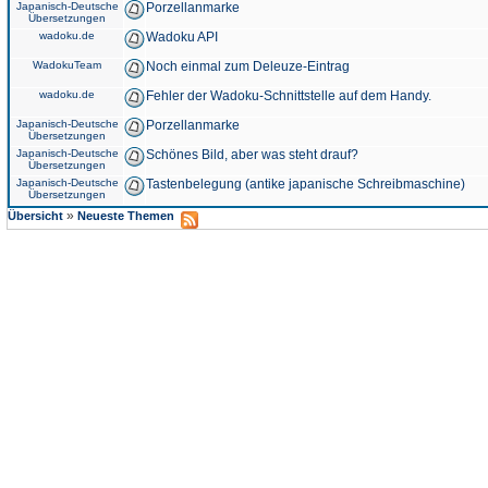
Japanisch-Deutsche
Porzellanmarke
Übersetzungen
wadoku.de
Wadoku API
WadokuTeam
Noch einmal zum Deleuze-Eintrag
wadoku.de
Fehler der Wadoku-Schnittstelle auf dem Handy.
Japanisch-Deutsche
Porzellanmarke
Übersetzungen
Japanisch-Deutsche
Schönes Bild, aber was steht drauf?
Übersetzungen
Japanisch-Deutsche
Tastenbelegung (antike japanische Schreibmaschine)
Übersetzungen
»
Übersicht
Neueste Themen