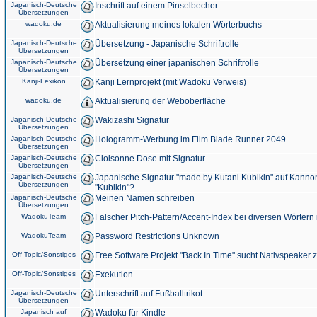
Japanisch-Deutsche
Inschrift auf einem Pinselbecher
Übersetzungen
wadoku.de
Aktualisierung meines lokalen Wörterbuchs
Japanisch-Deutsche
Übersetzung - Japanische Schriftrolle
Übersetzungen
Japanisch-Deutsche
Übersetzung einer japanischen Schriftrolle
Übersetzungen
Kanji-Lexikon
Kanji Lernprojekt (mit Wadoku Verweis)
wadoku.de
Aktualisierung der Weboberfläche
Japanisch-Deutsche
Wakizashi Signatur
Übersetzungen
Japanisch-Deutsche
Hologramm-Werbung im Film Blade Runner 2049
Übersetzungen
Japanisch-Deutsche
Cloisonne Dose mit Signatur
Übersetzungen
Japanisch-Deutsche
Japanische Signatur "made by Kutani Kubikin" auf Kanno
Übersetzungen
"Kubikin"?
Japanisch-Deutsche
Meinen Namen schreiben
Übersetzungen
WadokuTeam
Falscher Pitch-Pattern/Accent-Index bei diversen Wörtern
WadokuTeam
Password Restrictions Unknown
Off-Topic/Sonstiges
Free Software Projekt "Back In Time" sucht Nativspeaker
Off-Topic/Sonstiges
Exekution
Japanisch-Deutsche
Unterschrift auf Fußballtrikot
Übersetzungen
Japanisch auf
Wadoku für Kindle