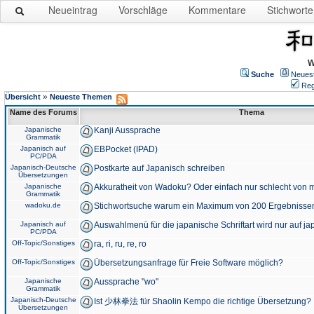
Neueintrag
Vorschläge
Kommentare
Stichworte
W
Suche
Neues
Reg
»
Übersicht
Neueste Themen
Name des Forums
Thema
Japanische
Kanji Aussprache
Grammatik
Japanisch auf
EBPocket (IPAD)
PC/PDA
Japanisch-Deutsche
Postkarte auf Japanisch schreiben
Übersetzungen
Japanische
Akkuratheit von Wadoku? Oder einfach nur schlecht von m
Grammatik
wadoku.de
Stichwortsuche warum ein Maximum von 200 Ergebnisse
Japanisch auf
Auswahlmenü für die japanische Schriftart wird nur auf j
PC/PDA
Off-Topic/Sonstiges
ra, ri, ru, re, ro
Off-Topic/Sonstiges
Übersetzungsanfrage für Freie Software möglich?
Japanische
Aussprache "wo"
Grammatik
Japanisch-Deutsche
Ist 少林拳法 für Shaolin Kempo die richtige Übersetzung?
Übersetzungen