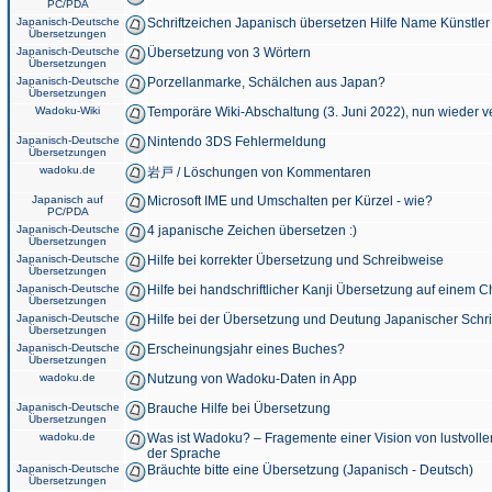
PC/PDA
Japanisch-Deutsche
Schriftzeichen Japanisch übersetzen Hilfe Name Künstler
Übersetzungen
Japanisch-Deutsche
Übersetzung von 3 Wörtern
Übersetzungen
Japanisch-Deutsche
Porzellanmarke, Schälchen aus Japan?
Übersetzungen
Wadoku-Wiki
Temporäre Wiki-Abschaltung (3. Juni 2022), nun wieder v
Japanisch-Deutsche
Nintendo 3DS Fehlermeldung
Übersetzungen
wadoku.de
岩戸 / Löschungen von Kommentaren
Japanisch auf
Microsoft IME und Umschalten per Kürzel - wie?
PC/PDA
Japanisch-Deutsche
4 japanische Zeichen übersetzen :)
Übersetzungen
Japanisch-Deutsche
Hilfe bei korrekter Übersetzung und Schreibweise
Übersetzungen
Japanisch-Deutsche
Hilfe bei handschriftlicher Kanji Übersetzung auf einem 
Übersetzungen
Japanisch-Deutsche
Hilfe bei der Übersetzung und Deutung Japanischer Schri
Übersetzungen
Japanisch-Deutsche
Erscheinungsjahr eines Buches?
Übersetzungen
wadoku.de
Nutzung von Wadoku-Daten in App
Japanisch-Deutsche
Brauche Hilfe bei Übersetzung
Übersetzungen
wadoku.de
Was ist Wadoku? – Fragemente einer Vision von lustvoll
der Sprache
Japanisch-Deutsche
Bräuchte bitte eine Übersetzung (Japanisch - Deutsch)
Übersetzungen