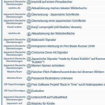
Japanisch-Deutsche
Inschrift auf einem Pinselbecher
Übersetzungen
wadoku.de
Aktualisierung meines lokalen Wörterbuchs
Japanisch-Deutsche
Übersetzung - Japanische Schriftrolle
Übersetzungen
Japanisch-Deutsche
Übersetzung einer japanischen Schriftrolle
Übersetzungen
Kanji-Lexikon
Kanji Lernprojekt (mit Wadoku Verweis)
wadoku.de
Aktualisierung der Weboberfläche
Japanisch-Deutsche
Wakizashi Signatur
Übersetzungen
Japanisch-Deutsche
Hologramm-Werbung im Film Blade Runner 2049
Übersetzungen
Japanisch-Deutsche
Cloisonne Dose mit Signatur
Übersetzungen
Japanisch-Deutsche
Japanische Signatur "made by Kutani Kubikin" auf Kanno
Übersetzungen
"Kubikin"?
Japanisch-Deutsche
Meinen Namen schreiben
Übersetzungen
WadokuTeam
Falscher Pitch-Pattern/Accent-Index bei diversen Wörtern
WadokuTeam
Password Restrictions Unknown
Off-Topic/Sonstiges
Free Software Projekt "Back In Time" sucht Nativspeaker
Off-Topic/Sonstiges
Exekution
Japanisch-Deutsche
Unterschrift auf Fußballtrikot
Übersetzungen
Japanisch auf
Wadoku für Kindle