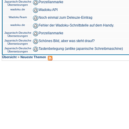
Japanisch-Deutsche
Porzellanmarke
Übersetzungen
wadoku.de
Wadoku API
WadokuTeam
Noch einmal zum Deleuze-Eintrag
wadoku.de
Fehler der Wadoku-Schnittstelle auf dem Handy.
Japanisch-Deutsche
Porzellanmarke
Übersetzungen
Japanisch-Deutsche
Schönes Bild, aber was steht drauf?
Übersetzungen
Japanisch-Deutsche
Tastenbelegung (antike japanische Schreibmaschine)
Übersetzungen
»
Übersicht
Neueste Themen