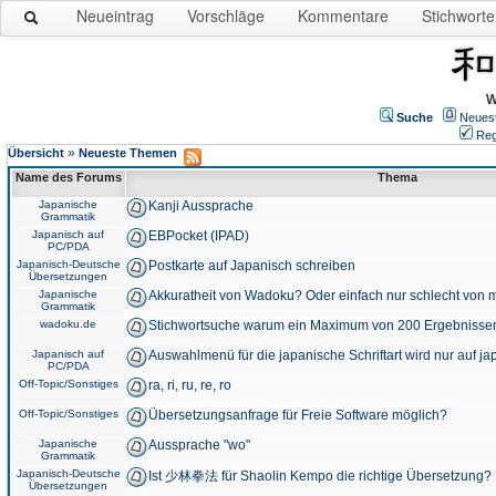
Neueintrag
Vorschläge
Kommentare
Stichworte
W
Suche
Neues
Reg
»
Übersicht
Neueste Themen
Name des Forums
Thema
Japanische
Kanji Aussprache
Grammatik
Japanisch auf
EBPocket (IPAD)
PC/PDA
Japanisch-Deutsche
Postkarte auf Japanisch schreiben
Übersetzungen
Japanische
Akkuratheit von Wadoku? Oder einfach nur schlecht von m
Grammatik
wadoku.de
Stichwortsuche warum ein Maximum von 200 Ergebnisse
Japanisch auf
Auswahlmenü für die japanische Schriftart wird nur auf j
PC/PDA
Off-Topic/Sonstiges
ra, ri, ru, re, ro
Off-Topic/Sonstiges
Übersetzungsanfrage für Freie Software möglich?
Japanische
Aussprache "wo"
Grammatik
Japanisch-Deutsche
Ist 少林拳法 für Shaolin Kempo die richtige Übersetzung?
Übersetzungen