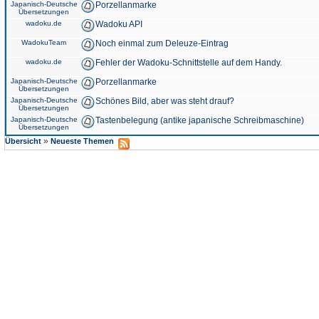
Japanisch-Deutsche
Porzellanmarke
Übersetzungen
wadoku.de
Wadoku API
WadokuTeam
Noch einmal zum Deleuze-Eintrag
wadoku.de
Fehler der Wadoku-Schnittstelle auf dem Handy.
Japanisch-Deutsche
Porzellanmarke
Übersetzungen
Japanisch-Deutsche
Schönes Bild, aber was steht drauf?
Übersetzungen
Japanisch-Deutsche
Tastenbelegung (antike japanische Schreibmaschine)
Übersetzungen
»
Übersicht
Neueste Themen