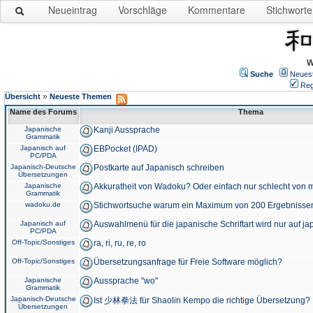
Neueintrag
Vorschläge
Kommentare
Stichworte
W
Suche
Neues
Reg
»
Übersicht
Neueste Themen
Name des Forums
Thema
Japanische
Kanji Aussprache
Grammatik
Japanisch auf
EBPocket (IPAD)
PC/PDA
Japanisch-Deutsche
Postkarte auf Japanisch schreiben
Übersetzungen
Japanische
Akkuratheit von Wadoku? Oder einfach nur schlecht von m
Grammatik
wadoku.de
Stichwortsuche warum ein Maximum von 200 Ergebnisse
Japanisch auf
Auswahlmenü für die japanische Schriftart wird nur auf j
PC/PDA
Off-Topic/Sonstiges
ra, ri, ru, re, ro
Off-Topic/Sonstiges
Übersetzungsanfrage für Freie Software möglich?
Japanische
Aussprache "wo"
Grammatik
Japanisch-Deutsche
Ist 少林拳法 für Shaolin Kempo die richtige Übersetzung?
Übersetzungen