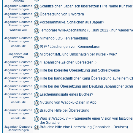
PC/PDA
Japanisch-Deutsche
Schriftzeichen Japanisch übersetzen Hilfe Name Künstler
Übersetzungen
Japanisch-Deutsche
Übersetzung von 3 Wörtern
Übersetzungen
Japanisch-Deutsche
Porzellanmarke, Schälchen aus Japan?
Übersetzungen
Wadoku-Wiki
Temporäre Wiki-Abschaltung (3. Juni 2022), nun wieder v
Japanisch-Deutsche
Nintendo 3DS Fehlermeldung
Übersetzungen
wadoku.de
岩戸 / Löschungen von Kommentaren
Japanisch auf
Microsoft IME und Umschalten per Kürzel - wie?
PC/PDA
Japanisch-Deutsche
4 japanische Zeichen übersetzen :)
Übersetzungen
Japanisch-Deutsche
Hilfe bei korrekter Übersetzung und Schreibweise
Übersetzungen
Japanisch-Deutsche
Hilfe bei handschriftlicher Kanji Übersetzung auf einem 
Übersetzungen
Japanisch-Deutsche
Hilfe bei der Übersetzung und Deutung Japanischer Schri
Übersetzungen
Japanisch-Deutsche
Erscheinungsjahr eines Buches?
Übersetzungen
wadoku.de
Nutzung von Wadoku-Daten in App
Japanisch-Deutsche
Brauche Hilfe bei Übersetzung
Übersetzungen
wadoku.de
Was ist Wadoku? – Fragemente einer Vision von lustvoll
der Sprache
Japanisch-Deutsche
Bräuchte bitte eine Übersetzung (Japanisch - Deutsch)
Übersetzungen