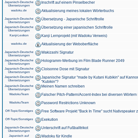
Japanisch-Deutsche
Inschrift auf einem Pinselbecher
Übersetzungen
wadoku.de
Aktualisierung meines lokalen Wörterbuchs
Japanisch-Deutsche
Übersetzung - Japanische Schriftrolle
Übersetzungen
Japanisch-Deutsche
Übersetzung einer japanischen Schriftrolle
Übersetzungen
Kanji-Lexikon
Kanji Lernprojekt (mit Wadoku Verweis)
wadoku.de
Aktualisierung der Weboberfläche
Japanisch-Deutsche
Wakizashi Signatur
Übersetzungen
Japanisch-Deutsche
Hologramm-Werbung im Film Blade Runner 2049
Übersetzungen
Japanisch-Deutsche
Cloisonne Dose mit Signatur
Übersetzungen
Japanisch-Deutsche
Japanische Signatur "made by Kutani Kubikin" auf Kanno
Übersetzungen
"Kubikin"?
Japanisch-Deutsche
Meinen Namen schreiben
Übersetzungen
WadokuTeam
Falscher Pitch-Pattern/Accent-Index bei diversen Wörtern
WadokuTeam
Password Restrictions Unknown
Off-Topic/Sonstiges
Free Software Projekt "Back In Time" sucht Nativspeaker
Off-Topic/Sonstiges
Exekution
Japanisch-Deutsche
Unterschrift auf Fußballtrikot
Übersetzungen
Japanisch auf
Wadoku für Kindle