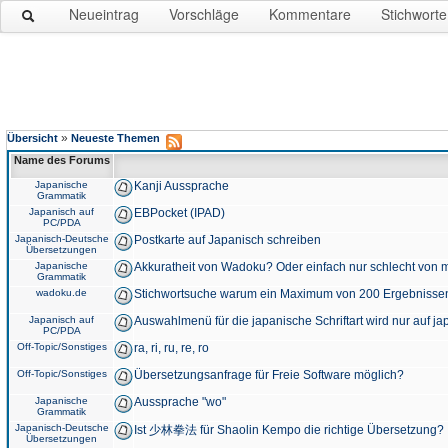
Neueintrag
Vorschläge
Kommentare
Stichworte
»
Übersicht
Neueste Themen
Name des Forums
Japanische
Kanji Aussprache
Grammatik
Japanisch auf
EBPocket (IPAD)
PC/PDA
Japanisch-Deutsche
Postkarte auf Japanisch schreiben
Übersetzungen
Japanische
Akkuratheit von Wadoku? Oder einfach nur schlecht von m
Grammatik
wadoku.de
Stichwortsuche warum ein Maximum von 200 Ergebnisse
Japanisch auf
Auswahlmenü für die japanische Schriftart wird nur auf j
PC/PDA
Off-Topic/Sonstiges
ra, ri, ru, re, ro
Off-Topic/Sonstiges
Übersetzungsanfrage für Freie Software möglich?
Japanische
Aussprache "wo"
Grammatik
Japanisch-Deutsche
Ist 少林拳法 für Shaolin Kempo die richtige Übersetzung?
Übersetzungen