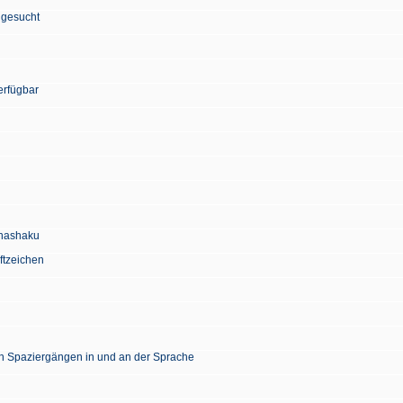
 gesucht
erfügbar
Chashaku
ftzeichen
en Spaziergängen in und an der Sprache