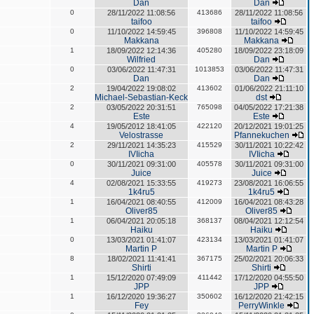
Dan
Dan
0
28/11/2022 11:08:56
413686
28/11/2022 11:08:56
taifoo
taifoo
0
11/10/2022 14:59:45
396808
11/10/2022 14:59:45
Makkana
Makkana
1
18/09/2022 12:14:36
405280
18/09/2022 23:18:09
Wilfried
Dan
0
03/06/2022 11:47:31
1013853
03/06/2022 11:47:31
Dan
Dan
2
19/04/2022 19:08:02
413602
01/06/2022 21:11:10
Michael-Sebastian-Keck
dst
2
03/05/2022 20:31:51
765098
04/05/2022 17:21:38
Este
Este
4
19/05/2012 18:41:05
422120
20/12/2021 19:01:25
Velostrasse
Pfannekuchen
2
29/11/2021 14:35:23
415529
30/11/2021 10:22:42
IVIicha
IVIicha
0
30/11/2021 09:31:00
405578
30/11/2021 09:31:00
Juice
Juice
4
02/08/2021 15:33:55
419273
23/08/2021 16:06:55
1k4ru5
1k4ru5
1
16/04/2021 08:40:55
412009
16/04/2021 08:43:28
Oliver85
Oliver85
1
06/04/2021 20:05:18
368137
08/04/2021 12:12:54
Haiku
Haiku
0
13/03/2021 01:41:07
423134
13/03/2021 01:41:07
Martin P
Martin P
8
18/02/2021 11:41:41
367175
25/02/2021 20:06:33
Shirti
Shirti
1
15/12/2020 07:49:09
411442
17/12/2020 04:55:50
JPP
JPP
1
16/12/2020 19:36:27
350602
16/12/2020 21:42:15
Fey
PerryWinkle