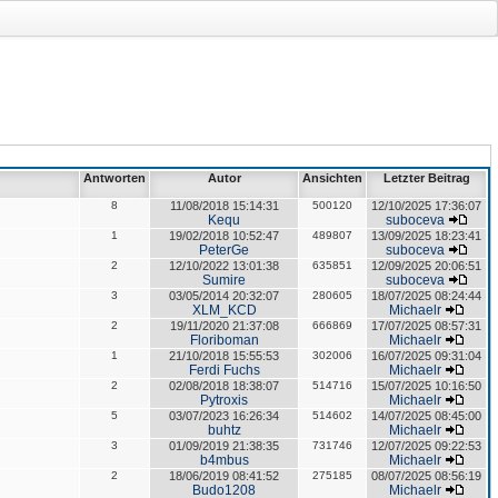
Antworten
Autor
Ansichten
Letzter Beitrag
8
11/08/2018 15:14:31
500120
12/10/2025 17:36:07
Kequ
suboceva
1
19/02/2018 10:52:47
489807
13/09/2025 18:23:41
PeterGe
suboceva
2
12/10/2022 13:01:38
635851
12/09/2025 20:06:51
Sumire
suboceva
3
03/05/2014 20:32:07
280605
18/07/2025 08:24:44
XLM_KCD
Michaelr
2
19/11/2020 21:37:08
666869
17/07/2025 08:57:31
Floriboman
Michaelr
1
21/10/2018 15:55:53
302006
16/07/2025 09:31:04
Ferdi Fuchs
Michaelr
2
02/08/2018 18:38:07
514716
15/07/2025 10:16:50
Pytroxis
Michaelr
5
03/07/2023 16:26:34
514602
14/07/2025 08:45:00
buhtz
Michaelr
3
01/09/2019 21:38:35
731746
12/07/2025 09:22:53
b4mbus
Michaelr
2
18/06/2019 08:41:52
275185
08/07/2025 08:56:19
Budo1208
Michaelr