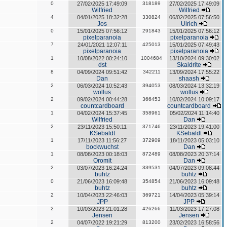
0
27/02/2025 17:49:09
318189
27/02/2025 17:49:09
Wilfried
Wilfried
4
04/01/2025 18:32:28
330824
06/02/2025 07:56:50
Jos
Ulrich
0
15/01/2025 07:56:12
291843
15/01/2025 07:56:12
pixelparanoia
pixelparanoia
7
24/01/2021 12:07:11
425013
15/01/2025 07:49:43
pixelparanoia
pixelparanoia
1
10/08/2022 00:24:10
1004684
13/10/2024 09:30:02
dst
Skaidrite
8
04/09/2024 09:51:42
342211
13/09/2024 17:55:22
Dan
shaash
2
06/03/2024 10:52:43
394053
08/03/2024 13:32:19
wollus
wollus
2
09/02/2024 00:44:28
366453
10/02/2024 10:09:17
countcardboard
countcardboard
1
04/02/2024 15:37:45
358961
05/02/2024 11:14:40
Wilfried
Dan
2
23/11/2023 15:50:11
371746
23/11/2023 19:41:00
KSebaldt
KSebaldt
1
17/11/2023 11:56:27
372909
18/11/2023 05:03:10
bockwuchst
Dan
1
08/08/2023 00:18:03
872489
08/08/2023 20:37:14
Oromit
Dan
2
03/07/2023 16:24:24
339531
04/07/2023 09:08:44
buhtz
buhtz
0
21/06/2023 16:09:48
354854
21/06/2023 16:09:48
buhtz
buhtz
2
10/04/2023 22:46:03
369721
14/04/2023 05:39:14
JPP
JPP
2
10/03/2023 21:01:28
426266
11/03/2023 17:27:08
Jensen
Jensen
2
04/07/2022 19:21:29
813200
23/02/2023 16:58:56