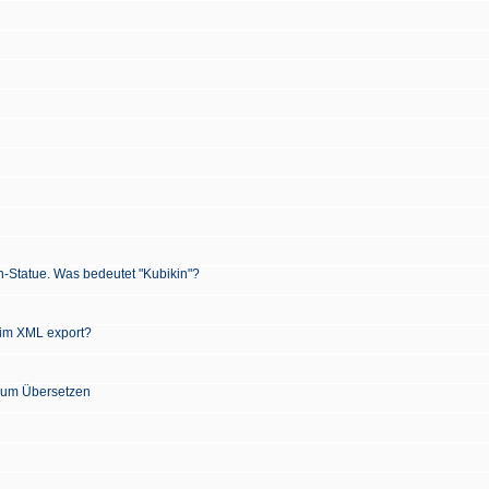
n-Statue. Was bedeutet "Kubikin"?
 im XML export?
 zum Übersetzen