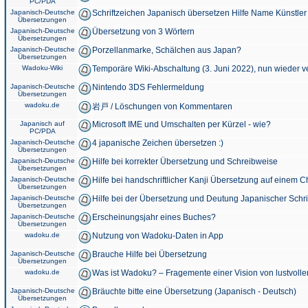
PC/PDA
Japanisch-Deutsche
Schriftzeichen Japanisch übersetzen Hilfe Name Künstler
Übersetzungen
Japanisch-Deutsche
Übersetzung von 3 Wörtern
Übersetzungen
Japanisch-Deutsche
Porzellanmarke, Schälchen aus Japan?
Übersetzungen
Wadoku-Wiki
Temporäre Wiki-Abschaltung (3. Juni 2022), nun wieder v
Japanisch-Deutsche
Nintendo 3DS Fehlermeldung
Übersetzungen
wadoku.de
岩戸 / Löschungen von Kommentaren
Japanisch auf
Microsoft IME und Umschalten per Kürzel - wie?
PC/PDA
Japanisch-Deutsche
4 japanische Zeichen übersetzen :)
Übersetzungen
Japanisch-Deutsche
Hilfe bei korrekter Übersetzung und Schreibweise
Übersetzungen
Japanisch-Deutsche
Hilfe bei handschriftlicher Kanji Übersetzung auf einem 
Übersetzungen
Japanisch-Deutsche
Hilfe bei der Übersetzung und Deutung Japanischer Schri
Übersetzungen
Japanisch-Deutsche
Erscheinungsjahr eines Buches?
Übersetzungen
wadoku.de
Nutzung von Wadoku-Daten in App
Japanisch-Deutsche
Brauche Hilfe bei Übersetzung
Übersetzungen
wadoku.de
Was ist Wadoku? – Fragemente einer Vision von lustvoll
Japanisch-Deutsche
Bräuchte bitte eine Übersetzung (Japanisch - Deutsch)
Übersetzungen