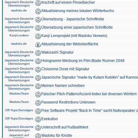
Japanisch-Deutsche
Inschrift auf einem Pinselbecher
Übersetzungen
wadoku.de
Aktualisierung meines lokalen Wörterbuchs
Japanisch-Deutsche
Übersetzung - Japanische Schriftrolle
Übersetzungen
Japanisch-Deutsche
Übersetzung einer japanischen Schriftrolle
Übersetzungen
Kanji-Lexikon
Kanji Lernprojekt (mit Wadoku Verweis)
wadoku.de
Aktualisierung der Weboberfläche
Japanisch-Deutsche
Wakizashi Signatur
Übersetzungen
Japanisch-Deutsche
Hologramm-Werbung im Film Blade Runner 2049
Übersetzungen
Japanisch-Deutsche
Cloisonne Dose mit Signatur
Übersetzungen
Japanisch-Deutsche
Japanische Signatur "made by Kutani Kubikin" auf Kanno
Übersetzungen
Japanisch-Deutsche
Meinen Namen schreiben
Übersetzungen
WadokuTeam
Falscher Pitch-Pattern/Accent-Index bei diversen Wörtern
WadokuTeam
Password Restrictions Unknown
Off-Topic/Sonstiges
Free Software Projekt "Back In Time" sucht Nativspeaker
Off-Topic/Sonstiges
Exekution
Japanisch-Deutsche
Unterschrift auf Fußballtrikot
Übersetzungen
Japanisch auf
Wadoku für Kindle