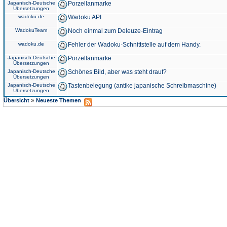
Japanisch-Deutsche
Porzellanmarke
Übersetzungen
wadoku.de
Wadoku API
WadokuTeam
Noch einmal zum Deleuze-Eintrag
wadoku.de
Fehler der Wadoku-Schnittstelle auf dem Handy.
Japanisch-Deutsche
Porzellanmarke
Übersetzungen
Japanisch-Deutsche
Schönes Bild, aber was steht drauf?
Übersetzungen
Japanisch-Deutsche
Tastenbelegung (antike japanische Schreibmaschine)
Übersetzungen
»
Übersicht
Neueste Themen