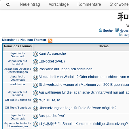
Neueintrag
Vorschläge
Kommentare
Stichworte
W
Suche
Neues
Reg
»
Übersicht
Neueste Themen
Name des Forums
Thema
Japanische
Kanji Aussprache
Grammatik
Japanisch auf
EBPocket (IPAD)
PC/PDA
Japanisch-Deutsche
Postkarte auf Japanisch schreiben
Übersetzungen
Japanische
Akkuratheit von Wadoku? Oder einfach nur schlecht von m
Grammatik
wadoku.de
Stichwortsuche warum ein Maximum von 200 Ergebnisse
Japanisch auf
Auswahlmenü für die japanische Schriftart wird nur auf j
PC/PDA
Off-Topic/Sonstiges
ra, ri, ru, re, ro
Off-Topic/Sonstiges
Übersetzungsanfrage für Freie Software möglich?
Japanische
Aussprache "wo"
Grammatik
Japanisch-Deutsche
Ist 少林拳法 für Shaolin Kempo die richtige Übersetzung?
Übersetzungen