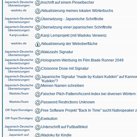
Japanisch-Deutsche
Inschrift auf einem Pinselbecher
Übersetzungen
wadoku.de
Aktualisierung meines lokalen Wörterbuchs
Japanisch-Deutsche
Übersetzung - Japanische Schriftrolle
Übersetzungen
Japanisch-Deutsche
Übersetzung einer japanischen Schriftrolle
Übersetzungen
Kanji-Lexikon
Kanji Lernprojekt (mit Wadoku Verweis)
wadoku.de
Aktualisierung der Weboberfläche
Japanisch-Deutsche
Wakizashi Signatur
Übersetzungen
Japanisch-Deutsche
Hologramm-Werbung im Film Blade Runner 2049
Übersetzungen
Japanisch-Deutsche
Cloisonne Dose mit Signatur
Übersetzungen
Japanisch-Deutsche
Japanische Signatur "made by Kutani Kubikin" auf Kanno
Übersetzungen
"Kubikin"?
Japanisch-Deutsche
Meinen Namen schreiben
Übersetzungen
WadokuTeam
Falscher Pitch-Pattern/Accent-Index bei diversen Wörtern
WadokuTeam
Password Restrictions Unknown
Off-Topic/Sonstiges
Free Software Projekt "Back In Time" sucht Nativspeaker
Off-Topic/Sonstiges
Exekution
Japanisch-Deutsche
Unterschrift auf Fußballtrikot
Übersetzungen
Japanisch auf
Wadoku für Kindle