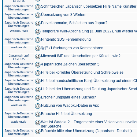
PC/PDA
Japanisch-Deutsche
Schriftzeichen Japanisch übersetzen Hilfe Name Künstler
Übersetzungen
Japanisch-Deutsche
Übersetzung von 3 Wörtern
Übersetzungen
Japanisch-Deutsche
Porzellanmarke, Schälchen aus Japan?
Übersetzungen
Wadoku-Wiki
Temporäre Wiki-Abschaltung (3. Juni 2022), nun wieder v
Japanisch-Deutsche
Nintendo 3DS Fehlermeldung
Übersetzungen
wadoku.de
岩戸 / Löschungen von Kommentaren
Japanisch auf
Microsoft IME und Umschalten per Kürzel - wie?
PC/PDA
Japanisch-Deutsche
4 japanische Zeichen übersetzen :)
Übersetzungen
Japanisch-Deutsche
Hilfe bei korrekter Übersetzung und Schreibweise
Übersetzungen
Japanisch-Deutsche
Hilfe bei handschriftlicher Kanji Übersetzung auf einem 
Übersetzungen
Japanisch-Deutsche
Hilfe bei der Übersetzung und Deutung Japanischer Schri
Übersetzungen
Japanisch-Deutsche
Erscheinungsjahr eines Buches?
Übersetzungen
wadoku.de
Nutzung von Wadoku-Daten in App
Japanisch-Deutsche
Brauche Hilfe bei Übersetzung
Übersetzungen
wadoku.de
Was ist Wadoku? – Fragemente einer Vision von lustvoll
der Sprache
Japanisch-Deutsche
Bräuchte bitte eine Übersetzung (Japanisch - Deutsch)
Übersetzungen