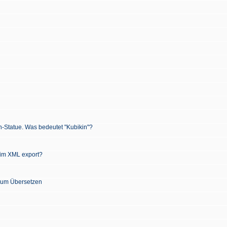
n-Statue. Was bedeutet "Kubikin"?
 im XML export?
 zum Übersetzen