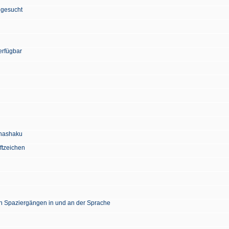
 gesucht
erfügbar
Chashaku
ftzeichen
en Spaziergängen in und an der Sprache