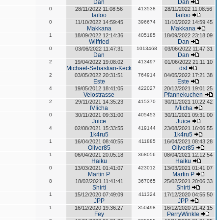
Dan
Dan
0
28/11/2022 11:08:56
413538
28/11/2022 11:08:56
taifoo
taifoo
0
11/10/2022 14:59:45
396674
11/10/2022 14:59:45
Makkana
Makkana
1
18/09/2022 12:14:36
405185
18/09/2022 23:18:09
Wilfried
Dan
0
03/06/2022 11:47:31
1013468
03/06/2022 11:47:31
Dan
Dan
2
19/04/2022 19:08:02
413497
01/06/2022 21:11:10
Michael-Sebastian-Keck
dst
2
03/05/2022 20:31:51
764914
04/05/2022 17:21:38
Este
Este
4
19/05/2012 18:41:05
422027
20/12/2021 19:01:25
Velostrasse
Pfannekuchen
2
29/11/2021 14:35:23
415370
30/11/2021 10:22:42
IVIicha
IVIicha
0
30/11/2021 09:31:00
405453
30/11/2021 09:31:00
Juice
Juice
4
02/08/2021 15:33:55
419144
23/08/2021 16:06:55
1k4ru5
1k4ru5
1
16/04/2021 08:40:55
411885
16/04/2021 08:43:28
Oliver85
Oliver85
1
06/04/2021 20:05:18
368056
08/04/2021 12:12:54
Haiku
Haiku
0
13/03/2021 01:41:07
423012
13/03/2021 01:41:07
Martin P
Martin P
8
18/02/2021 11:41:41
367065
25/02/2021 20:06:33
Shirti
Shirti
1
15/12/2020 07:49:09
411324
17/12/2020 04:55:50
JPP
JPP
1
16/12/2020 19:36:27
350498
16/12/2020 21:42:15
Fey
PerryWinkle