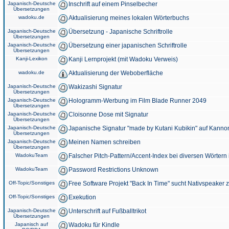
Japanisch-Deutsche
Inschrift auf einem Pinselbecher
Übersetzungen
wadoku.de
Aktualisierung meines lokalen Wörterbuchs
Japanisch-Deutsche
Übersetzung - Japanische Schriftrolle
Übersetzungen
Japanisch-Deutsche
Übersetzung einer japanischen Schriftrolle
Übersetzungen
Kanji-Lexikon
Kanji Lernprojekt (mit Wadoku Verweis)
wadoku.de
Aktualisierung der Weboberfläche
Japanisch-Deutsche
Wakizashi Signatur
Übersetzungen
Japanisch-Deutsche
Hologramm-Werbung im Film Blade Runner 2049
Übersetzungen
Japanisch-Deutsche
Cloisonne Dose mit Signatur
Übersetzungen
Japanisch-Deutsche
Japanische Signatur "made by Kutani Kubikin" auf Kanno
Übersetzungen
Japanisch-Deutsche
Meinen Namen schreiben
Übersetzungen
WadokuTeam
Falscher Pitch-Pattern/Accent-Index bei diversen Wörtern
WadokuTeam
Password Restrictions Unknown
Off-Topic/Sonstiges
Free Software Projekt "Back In Time" sucht Nativspeaker
Off-Topic/Sonstiges
Exekution
Japanisch-Deutsche
Unterschrift auf Fußballtrikot
Übersetzungen
Japanisch auf
Wadoku für Kindle