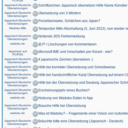
PC/PDA
Japanisch-Deutsche
Schriftzeichen Japanisch übersetzen Hilfe Name Künstler
Übersetzungen
Japanisch-Deutsche
Übersetzung von 3 Wörtern
Übersetzungen
Japanisch-Deutsche
Porzellanmarke, Schälchen aus Japan?
Übersetzungen
Wadoku-Wiki
Temporäre Wiki-Abschaltung (3. Juni 2022), nun wieder v
Japanisch-Deutsche
Nintendo 3DS Fehlermeldung
Übersetzungen
wadoku.de
岩戸 / Löschungen von Kommentaren
Japanisch auf
Microsoft IME und Umschalten per Kürzel - wie?
PC/PDA
Japanisch-Deutsche
4 japanische Zeichen übersetzen :)
Übersetzungen
Japanisch-Deutsche
Hilfe bei korrekter Übersetzung und Schreibweise
Übersetzungen
Japanisch-Deutsche
Hilfe bei handschriftlicher Kanji Übersetzung auf einem 
Übersetzungen
Japanisch-Deutsche
Hilfe bei der Übersetzung und Deutung Japanischer Schri
Übersetzungen
Japanisch-Deutsche
Erscheinungsjahr eines Buches?
Übersetzungen
wadoku.de
Nutzung von Wadoku-Daten in App
Japanisch-Deutsche
Brauche Hilfe bei Übersetzung
Übersetzungen
wadoku.de
Was ist Wadoku? – Fragemente einer Vision von lustvoll
Japanisch-Deutsche
Bräuchte bitte eine Übersetzung (Japanisch - Deutsch)
Übersetzungen