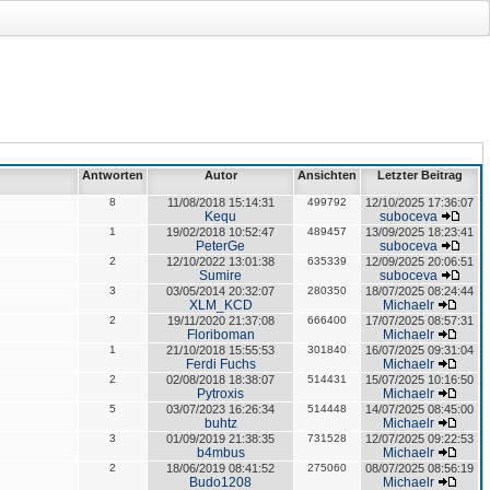
Antworten
Autor
Ansichten
Letzter Beitrag
8
11/08/2018 15:14:31
499792
12/10/2025 17:36:07
Kequ
suboceva
1
19/02/2018 10:52:47
489457
13/09/2025 18:23:41
PeterGe
suboceva
2
12/10/2022 13:01:38
635339
12/09/2025 20:06:51
Sumire
suboceva
3
03/05/2014 20:32:07
280350
18/07/2025 08:24:44
XLM_KCD
Michaelr
2
19/11/2020 21:37:08
666400
17/07/2025 08:57:31
Floriboman
Michaelr
1
21/10/2018 15:55:53
301840
16/07/2025 09:31:04
Ferdi Fuchs
Michaelr
2
02/08/2018 18:38:07
514431
15/07/2025 10:16:50
Pytroxis
Michaelr
5
03/07/2023 16:26:34
514448
14/07/2025 08:45:00
buhtz
Michaelr
3
01/09/2019 21:38:35
731528
12/07/2025 09:22:53
b4mbus
Michaelr
2
18/06/2019 08:41:52
275060
08/07/2025 08:56:19
Budo1208
Michaelr