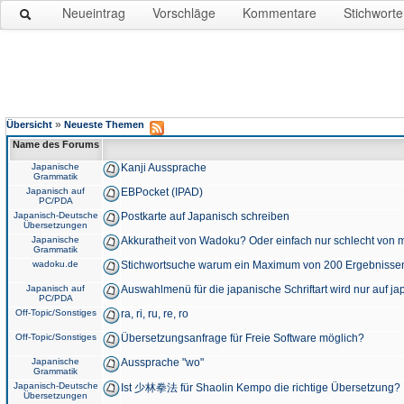
Neueintrag
Vorschläge
Kommentare
Stichworte
»
Übersicht
Neueste Themen
Name des Forums
Japanische
Kanji Aussprache
Grammatik
Japanisch auf
EBPocket (IPAD)
PC/PDA
Japanisch-Deutsche
Postkarte auf Japanisch schreiben
Übersetzungen
Japanische
Akkuratheit von Wadoku? Oder einfach nur schlecht von m
Grammatik
wadoku.de
Stichwortsuche warum ein Maximum von 200 Ergebnisse
Japanisch auf
Auswahlmenü für die japanische Schriftart wird nur auf j
PC/PDA
Off-Topic/Sonstiges
ra, ri, ru, re, ro
Off-Topic/Sonstiges
Übersetzungsanfrage für Freie Software möglich?
Japanische
Aussprache "wo"
Grammatik
Japanisch-Deutsche
Ist 少林拳法 für Shaolin Kempo die richtige Übersetzung?
Übersetzungen