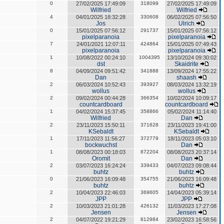
0
27/02/2025 17:49:09
318099
27/02/2025 17:49:09
Wilfried
Wilfried
4
04/01/2025 18:32:28
330608
06/02/2025 07:56:50
Jos
Ulrich
0
15/01/2025 07:56:12
291737
15/01/2025 07:56:12
pixelparanoia
pixelparanoia
7
24/01/2021 12:07:11
424864
15/01/2025 07:49:43
pixelparanoia
pixelparanoia
1
10/08/2022 00:24:10
1004395
13/10/2024 09:30:02
dst
Skaidrite
8
04/09/2024 09:51:42
341888
13/09/2024 17:55:22
Dan
shaash
2
06/03/2024 10:52:43
393927
08/03/2024 13:32:19
wollus
wollus
2
09/02/2024 00:44:28
366354
10/02/2024 10:09:17
countcardboard
countcardboard
1
04/02/2024 15:37:45
358866
05/02/2024 11:14:40
Wilfried
Dan
2
23/11/2023 15:50:11
371628
23/11/2023 19:41:00
KSebaldt
KSebaldt
1
17/11/2023 11:56:27
372779
18/11/2023 05:03:10
bockwuchst
Dan
1
08/08/2023 00:18:03
872204
08/08/2023 20:37:14
Oromit
Dan
2
03/07/2023 16:24:24
339433
04/07/2023 09:08:44
buhtz
buhtz
0
21/06/2023 16:09:48
354755
21/06/2023 16:09:48
buhtz
buhtz
2
10/04/2023 22:46:03
369605
14/04/2023 05:39:14
JPP
JPP
2
10/03/2023 21:01:28
426132
11/03/2023 17:27:08
Jensen
Jensen
2
04/07/2022 19:21:29
812984
23/02/2023 16:58:56