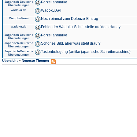
Japanisch-Deutsche
Porzellanmarke
Übersetzungen
wadoku.de
Wadoku API
WadokuTeam
Noch einmal zum Deleuze-Eintrag
wadoku.de
Fehler der Wadoku-Schnittstelle auf dem Handy.
Japanisch-Deutsche
Porzellanmarke
Übersetzungen
Japanisch-Deutsche
Schönes Bild, aber was steht drauf?
Übersetzungen
Japanisch-Deutsche
Tastenbelegung (antike japanische Schreibmaschine)
Übersetzungen
»
Übersicht
Neueste Themen