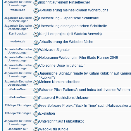
Japanisch-Deutsche
Inschrift auf einem Pinselbecher
Übersetzungen
wadoku.de
Aktualisierung meines lokalen Wörterbuchs
Japanisch-Deutsche
Übersetzung - Japanische Schriftrolle
Übersetzungen
Japanisch-Deutsche
Übersetzung einer japanischen Schriftrolle
Übersetzungen
Kanji-Lexikon
Kanji Lernprojekt (mit Wadoku Verweis)
wadoku.de
Aktualisierung der Weboberfläche
Japanisch-Deutsche
Wakizashi Signatur
Übersetzungen
Japanisch-Deutsche
Hologramm-Werbung im Film Blade Runner 2049
Übersetzungen
Japanisch-Deutsche
Cloisonne Dose mit Signatur
Übersetzungen
Japanisch-Deutsche
Japanische Signatur "made by Kutani Kubikin" auf Kanno
Übersetzungen
"Kubikin"?
Japanisch-Deutsche
Meinen Namen schreiben
Übersetzungen
WadokuTeam
Falscher Pitch-Pattern/Accent-Index bei diversen Wörtern
WadokuTeam
Password Restrictions Unknown
Off-Topic/Sonstiges
Free Software Projekt "Back In Time" sucht Nativspeaker
Off-Topic/Sonstiges
Exekution
Japanisch-Deutsche
Unterschrift auf Fußballtrikot
Übersetzungen
Japanisch auf
Wadoku für Kindle