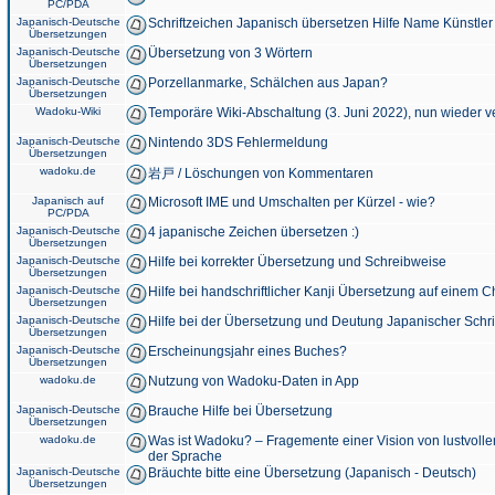
PC/PDA
Japanisch-Deutsche
Schriftzeichen Japanisch übersetzen Hilfe Name Künstler
Übersetzungen
Japanisch-Deutsche
Übersetzung von 3 Wörtern
Übersetzungen
Japanisch-Deutsche
Porzellanmarke, Schälchen aus Japan?
Übersetzungen
Wadoku-Wiki
Temporäre Wiki-Abschaltung (3. Juni 2022), nun wieder v
Japanisch-Deutsche
Nintendo 3DS Fehlermeldung
Übersetzungen
wadoku.de
岩戸 / Löschungen von Kommentaren
Japanisch auf
Microsoft IME und Umschalten per Kürzel - wie?
PC/PDA
Japanisch-Deutsche
4 japanische Zeichen übersetzen :)
Übersetzungen
Japanisch-Deutsche
Hilfe bei korrekter Übersetzung und Schreibweise
Übersetzungen
Japanisch-Deutsche
Hilfe bei handschriftlicher Kanji Übersetzung auf einem 
Übersetzungen
Japanisch-Deutsche
Hilfe bei der Übersetzung und Deutung Japanischer Schri
Übersetzungen
Japanisch-Deutsche
Erscheinungsjahr eines Buches?
Übersetzungen
wadoku.de
Nutzung von Wadoku-Daten in App
Japanisch-Deutsche
Brauche Hilfe bei Übersetzung
Übersetzungen
wadoku.de
Was ist Wadoku? – Fragemente einer Vision von lustvoll
der Sprache
Japanisch-Deutsche
Bräuchte bitte eine Übersetzung (Japanisch - Deutsch)
Übersetzungen