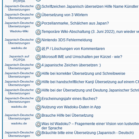
PC/PDA
Japanisch-Deutsche
Schriftzeichen Japanisch übersetzen Hilfe Name Künstler
Übersetzungen
Japanisch-Deutsche
Übersetzung von 3 Wörtern
Übersetzungen
Japanisch-Deutsche
Porzellanmarke, Schälchen aus Japan?
Übersetzungen
Wadoku-Wiki
Temporäre Wiki-Abschaltung (3. Juni 2022), nun wieder v
Japanisch-Deutsche
Nintendo 3DS Fehlermeldung
Übersetzungen
wadoku.de
岩戸 / Löschungen von Kommentaren
Japanisch auf
Microsoft IME und Umschalten per Kürzel - wie?
PC/PDA
Japanisch-Deutsche
4 japanische Zeichen übersetzen :)
Übersetzungen
Japanisch-Deutsche
Hilfe bei korrekter Übersetzung und Schreibweise
Übersetzungen
Japanisch-Deutsche
Hilfe bei handschriftlicher Kanji Übersetzung auf einem 
Übersetzungen
Japanisch-Deutsche
Hilfe bei der Übersetzung und Deutung Japanischer Schri
Übersetzungen
Japanisch-Deutsche
Erscheinungsjahr eines Buches?
Übersetzungen
wadoku.de
Nutzung von Wadoku-Daten in App
Japanisch-Deutsche
Brauche Hilfe bei Übersetzung
Übersetzungen
wadoku.de
Was ist Wadoku? – Fragemente einer Vision von lustvoll
der Sprache
Japanisch-Deutsche
Bräuchte bitte eine Übersetzung (Japanisch - Deutsch)
Übersetzungen