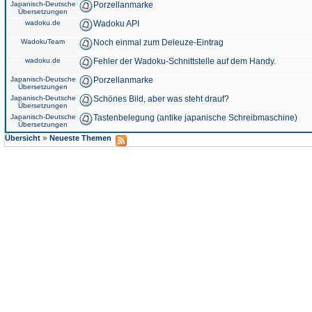
Japanisch-Deutsche
Porzellanmarke
Übersetzungen
wadoku.de
Wadoku API
WadokuTeam
Noch einmal zum Deleuze-Eintrag
wadoku.de
Fehler der Wadoku-Schnittstelle auf dem Handy.
Japanisch-Deutsche
Porzellanmarke
Übersetzungen
Japanisch-Deutsche
Schönes Bild, aber was steht drauf?
Übersetzungen
Japanisch-Deutsche
Tastenbelegung (antike japanische Schreibmaschine)
Übersetzungen
»
Übersicht
Neueste Themen