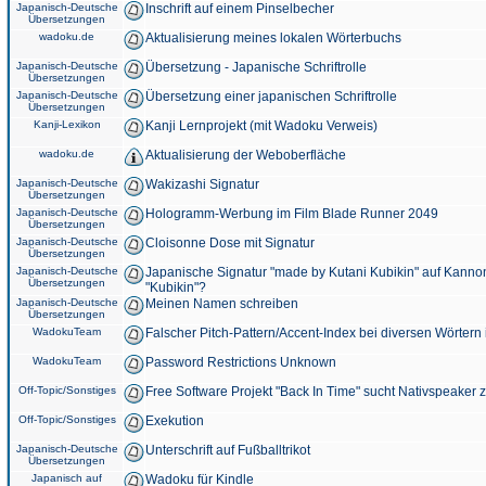
Japanisch-Deutsche
Inschrift auf einem Pinselbecher
Übersetzungen
wadoku.de
Aktualisierung meines lokalen Wörterbuchs
Japanisch-Deutsche
Übersetzung - Japanische Schriftrolle
Übersetzungen
Japanisch-Deutsche
Übersetzung einer japanischen Schriftrolle
Übersetzungen
Kanji-Lexikon
Kanji Lernprojekt (mit Wadoku Verweis)
wadoku.de
Aktualisierung der Weboberfläche
Japanisch-Deutsche
Wakizashi Signatur
Übersetzungen
Japanisch-Deutsche
Hologramm-Werbung im Film Blade Runner 2049
Übersetzungen
Japanisch-Deutsche
Cloisonne Dose mit Signatur
Übersetzungen
Japanisch-Deutsche
Japanische Signatur "made by Kutani Kubikin" auf Kanno
Übersetzungen
"Kubikin"?
Japanisch-Deutsche
Meinen Namen schreiben
Übersetzungen
WadokuTeam
Falscher Pitch-Pattern/Accent-Index bei diversen Wörtern
WadokuTeam
Password Restrictions Unknown
Off-Topic/Sonstiges
Free Software Projekt "Back In Time" sucht Nativspeaker
Off-Topic/Sonstiges
Exekution
Japanisch-Deutsche
Unterschrift auf Fußballtrikot
Übersetzungen
Japanisch auf
Wadoku für Kindle