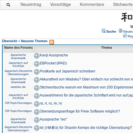
Neueintrag
Vorschläge
Kommentare
Stichworte
W
Suche
Neues
Reg
»
Übersicht
Neueste Themen
Name des Forums
Thema
Japanische
Kanji Aussprache
Grammatik
Japanisch auf
EBPocket (IPAD)
PC/PDA
Japanisch-Deutsche
Postkarte auf Japanisch schreiben
Übersetzungen
Japanische
Akkuratheit von Wadoku? Oder einfach nur schlecht von m
Grammatik
wadoku.de
Stichwortsuche warum ein Maximum von 200 Ergebnisse
Japanisch auf
Auswahlmenü für die japanische Schriftart wird nur auf j
PC/PDA
Off-Topic/Sonstiges
ra, ri, ru, re, ro
Off-Topic/Sonstiges
Übersetzungsanfrage für Freie Software möglich?
Japanische
Aussprache "wo"
Grammatik
Japanisch-Deutsche
Ist 少林拳法 für Shaolin Kempo die richtige Übersetzung?
Übersetzungen