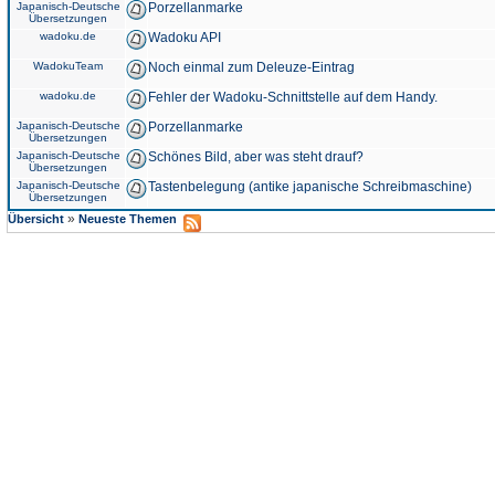
Japanisch-Deutsche
Porzellanmarke
Übersetzungen
wadoku.de
Wadoku API
WadokuTeam
Noch einmal zum Deleuze-Eintrag
wadoku.de
Fehler der Wadoku-Schnittstelle auf dem Handy.
Japanisch-Deutsche
Porzellanmarke
Übersetzungen
Japanisch-Deutsche
Schönes Bild, aber was steht drauf?
Übersetzungen
Japanisch-Deutsche
Tastenbelegung (antike japanische Schreibmaschine)
Übersetzungen
»
Übersicht
Neueste Themen