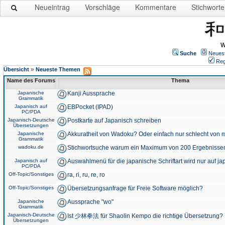
Neueintrag
Vorschläge
Kommentare
Stichworte
W
Suche
Neues
Reg
»
Übersicht
Neueste Themen
Name des Forums
Thema
Japanische
Kanji Aussprache
Grammatik
Japanisch auf
EBPocket (IPAD)
PC/PDA
Japanisch-Deutsche
Postkarte auf Japanisch schreiben
Übersetzungen
Japanische
Akkuratheit von Wadoku? Oder einfach nur schlecht von m
Grammatik
wadoku.de
Stichwortsuche warum ein Maximum von 200 Ergebnisse
Japanisch auf
Auswahlmenü für die japanische Schriftart wird nur auf j
PC/PDA
Off-Topic/Sonstiges
ra, ri, ru, re, ro
Off-Topic/Sonstiges
Übersetzungsanfrage für Freie Software möglich?
Japanische
Aussprache "wo"
Grammatik
Japanisch-Deutsche
Ist 少林拳法 für Shaolin Kempo die richtige Übersetzung?
Übersetzungen