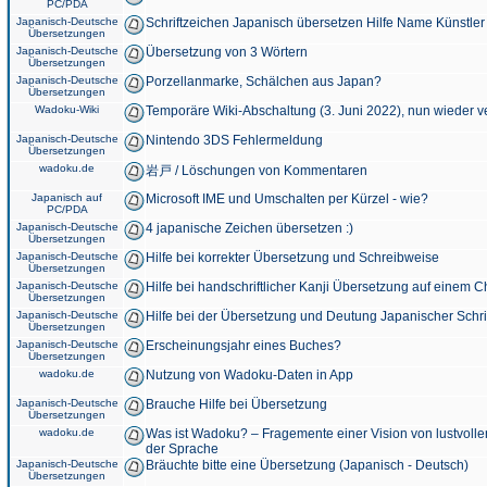
PC/PDA
Japanisch-Deutsche
Schriftzeichen Japanisch übersetzen Hilfe Name Künstler
Übersetzungen
Japanisch-Deutsche
Übersetzung von 3 Wörtern
Übersetzungen
Japanisch-Deutsche
Porzellanmarke, Schälchen aus Japan?
Übersetzungen
Wadoku-Wiki
Temporäre Wiki-Abschaltung (3. Juni 2022), nun wieder v
Japanisch-Deutsche
Nintendo 3DS Fehlermeldung
Übersetzungen
wadoku.de
岩戸 / Löschungen von Kommentaren
Japanisch auf
Microsoft IME und Umschalten per Kürzel - wie?
PC/PDA
Japanisch-Deutsche
4 japanische Zeichen übersetzen :)
Übersetzungen
Japanisch-Deutsche
Hilfe bei korrekter Übersetzung und Schreibweise
Übersetzungen
Japanisch-Deutsche
Hilfe bei handschriftlicher Kanji Übersetzung auf einem 
Übersetzungen
Japanisch-Deutsche
Hilfe bei der Übersetzung und Deutung Japanischer Schri
Übersetzungen
Japanisch-Deutsche
Erscheinungsjahr eines Buches?
Übersetzungen
wadoku.de
Nutzung von Wadoku-Daten in App
Japanisch-Deutsche
Brauche Hilfe bei Übersetzung
Übersetzungen
wadoku.de
Was ist Wadoku? – Fragemente einer Vision von lustvoll
der Sprache
Japanisch-Deutsche
Bräuchte bitte eine Übersetzung (Japanisch - Deutsch)
Übersetzungen