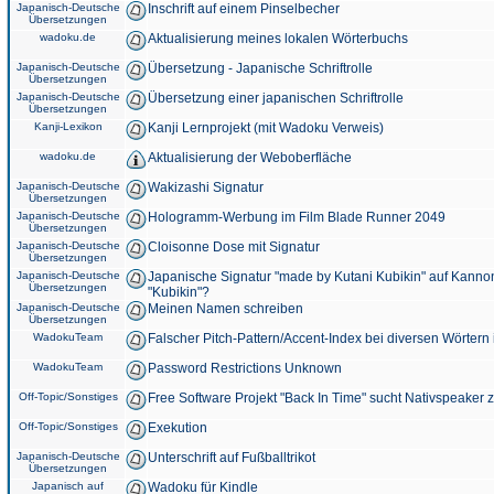
Japanisch-Deutsche
Inschrift auf einem Pinselbecher
Übersetzungen
wadoku.de
Aktualisierung meines lokalen Wörterbuchs
Japanisch-Deutsche
Übersetzung - Japanische Schriftrolle
Übersetzungen
Japanisch-Deutsche
Übersetzung einer japanischen Schriftrolle
Übersetzungen
Kanji-Lexikon
Kanji Lernprojekt (mit Wadoku Verweis)
wadoku.de
Aktualisierung der Weboberfläche
Japanisch-Deutsche
Wakizashi Signatur
Übersetzungen
Japanisch-Deutsche
Hologramm-Werbung im Film Blade Runner 2049
Übersetzungen
Japanisch-Deutsche
Cloisonne Dose mit Signatur
Übersetzungen
Japanisch-Deutsche
Japanische Signatur "made by Kutani Kubikin" auf Kanno
Übersetzungen
"Kubikin"?
Japanisch-Deutsche
Meinen Namen schreiben
Übersetzungen
WadokuTeam
Falscher Pitch-Pattern/Accent-Index bei diversen Wörtern
WadokuTeam
Password Restrictions Unknown
Off-Topic/Sonstiges
Free Software Projekt "Back In Time" sucht Nativspeaker
Off-Topic/Sonstiges
Exekution
Japanisch-Deutsche
Unterschrift auf Fußballtrikot
Übersetzungen
Japanisch auf
Wadoku für Kindle