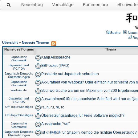
Neueintrag
Vorschläge
Kommentare
Stichworte
W
Suche
Neues
Reg
»
Übersicht
Neueste Themen
Name des Forums
Thema
Japanische
Kanji Aussprache
Grammatik
Japanisch auf
EBPocket (IPAD)
PC/PDA
Japanisch-Deutsche
Postkarte auf Japanisch schreiben
Übersetzungen
Japanische
Akkuratheit von Wadoku? Oder einfach nur schlecht von m
Grammatik
wadoku.de
Stichwortsuche warum ein Maximum von 200 Ergebnisse
Japanisch auf
Auswahlmenü für die japanische Schriftart wird nur auf j
PC/PDA
Off-Topic/Sonstiges
ra, ri, ru, re, ro
Off-Topic/Sonstiges
Übersetzungsanfrage für Freie Software möglich?
Japanische
Aussprache "wo"
Grammatik
Japanisch-Deutsche
Ist 少林拳法 für Shaolin Kempo die richtige Übersetzung?
Übersetzungen