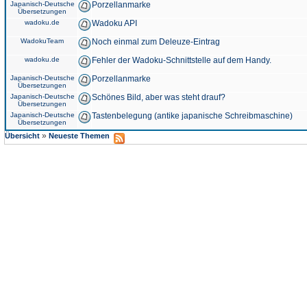
Japanisch-Deutsche
Porzellanmarke
Übersetzungen
wadoku.de
Wadoku API
WadokuTeam
Noch einmal zum Deleuze-Eintrag
wadoku.de
Fehler der Wadoku-Schnittstelle auf dem Handy.
Japanisch-Deutsche
Porzellanmarke
Übersetzungen
Japanisch-Deutsche
Schönes Bild, aber was steht drauf?
Übersetzungen
Japanisch-Deutsche
Tastenbelegung (antike japanische Schreibmaschine)
Übersetzungen
»
Übersicht
Neueste Themen