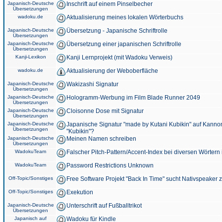
Japanisch-Deutsche
Inschrift auf einem Pinselbecher
Übersetzungen
wadoku.de
Aktualisierung meines lokalen Wörterbuchs
Japanisch-Deutsche
Übersetzung - Japanische Schriftrolle
Übersetzungen
Japanisch-Deutsche
Übersetzung einer japanischen Schriftrolle
Übersetzungen
Kanji-Lexikon
Kanji Lernprojekt (mit Wadoku Verweis)
wadoku.de
Aktualisierung der Weboberfläche
Japanisch-Deutsche
Wakizashi Signatur
Übersetzungen
Japanisch-Deutsche
Hologramm-Werbung im Film Blade Runner 2049
Übersetzungen
Japanisch-Deutsche
Cloisonne Dose mit Signatur
Übersetzungen
Japanisch-Deutsche
Japanische Signatur "made by Kutani Kubikin" auf Kanno
Übersetzungen
"Kubikin"?
Japanisch-Deutsche
Meinen Namen schreiben
Übersetzungen
WadokuTeam
Falscher Pitch-Pattern/Accent-Index bei diversen Wörtern
WadokuTeam
Password Restrictions Unknown
Off-Topic/Sonstiges
Free Software Projekt "Back In Time" sucht Nativspeaker
Off-Topic/Sonstiges
Exekution
Japanisch-Deutsche
Unterschrift auf Fußballtrikot
Übersetzungen
Japanisch auf
Wadoku für Kindle