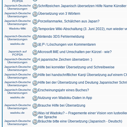
PC/PDA
Japanisch-Deutsche
Schriftzeichen Japanisch übersetzen Hilfe Name Künstler
Übersetzungen
Japanisch-Deutsche
Übersetzung von 3 Wörtern
Übersetzungen
Japanisch-Deutsche
Porzellanmarke, Schälchen aus Japan?
Übersetzungen
Wadoku-Wiki
Temporäre Wiki-Abschaltung (3. Juni 2022), nun wieder v
Japanisch-Deutsche
Nintendo 3DS Fehlermeldung
Übersetzungen
wadoku.de
岩戸 / Löschungen von Kommentaren
Japanisch auf
Microsoft IME und Umschalten per Kürzel - wie?
PC/PDA
Japanisch-Deutsche
4 japanische Zeichen übersetzen :)
Übersetzungen
Japanisch-Deutsche
Hilfe bei korrekter Übersetzung und Schreibweise
Übersetzungen
Japanisch-Deutsche
Hilfe bei handschriftlicher Kanji Übersetzung auf einem 
Übersetzungen
Japanisch-Deutsche
Hilfe bei der Übersetzung und Deutung Japanischer Schri
Übersetzungen
Japanisch-Deutsche
Erscheinungsjahr eines Buches?
Übersetzungen
wadoku.de
Nutzung von Wadoku-Daten in App
Japanisch-Deutsche
Brauche Hilfe bei Übersetzung
Übersetzungen
wadoku.de
Was ist Wadoku? – Fragemente einer Vision von lustvoll
der Sprache
Japanisch-Deutsche
Bräuchte bitte eine Übersetzung (Japanisch - Deutsch)
Übersetzungen