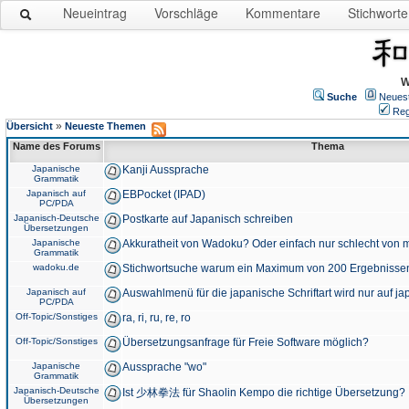
Neueintrag
Vorschläge
Kommentare
Stichworte
W
Suche
Neues
Reg
»
Übersicht
Neueste Themen
Name des Forums
Thema
Japanische
Kanji Aussprache
Grammatik
Japanisch auf
EBPocket (IPAD)
PC/PDA
Japanisch-Deutsche
Postkarte auf Japanisch schreiben
Übersetzungen
Japanische
Akkuratheit von Wadoku? Oder einfach nur schlecht von m
Grammatik
wadoku.de
Stichwortsuche warum ein Maximum von 200 Ergebnisse
Japanisch auf
Auswahlmenü für die japanische Schriftart wird nur auf j
PC/PDA
Off-Topic/Sonstiges
ra, ri, ru, re, ro
Off-Topic/Sonstiges
Übersetzungsanfrage für Freie Software möglich?
Japanische
Aussprache "wo"
Grammatik
Japanisch-Deutsche
Ist 少林拳法 für Shaolin Kempo die richtige Übersetzung?
Übersetzungen