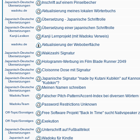
Japanisch-Deutsche
Inschrift auf einem Pinselbecher
Übersetzungen
wadoku.de
Aktualisierung meines lokalen Wörterbuchs
Japanisch-Deutsche
Übersetzung - Japanische Schriftrolle
Übersetzungen
Japanisch-Deutsche
Übersetzung einer japanischen Schriftrolle
Übersetzungen
Kanji-Lexikon
Kanji Lernprojekt (mit Wadoku Verweis)
wadoku.de
Aktualisierung der Weboberfläche
Japanisch-Deutsche
Wakizashi Signatur
Übersetzungen
Japanisch-Deutsche
Hologramm-Werbung im Film Blade Runner 2049
Übersetzungen
Japanisch-Deutsche
Cloisonne Dose mit Signatur
Übersetzungen
Japanisch-Deutsche
Japanische Signatur "made by Kutani Kubikin" auf Kanno
Übersetzungen
"Kubikin"?
Japanisch-Deutsche
Meinen Namen schreiben
Übersetzungen
WadokuTeam
Falscher Pitch-Pattern/Accent-Index bei diversen Wörtern
WadokuTeam
Password Restrictions Unknown
Off-Topic/Sonstiges
Free Software Projekt "Back In Time" sucht Nativspeaker
Off-Topic/Sonstiges
Exekution
Japanisch-Deutsche
Unterschrift auf Fußballtrikot
Übersetzungen
Japanisch auf
Wadoku für Kindle