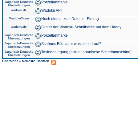
Japanisch-Deutsche
Porzellanmarke
Übersetzungen
wadoku.de
Wadoku API
WadokuTeam
Noch einmal zum Deleuze-Eintrag
wadoku.de
Fehler der Wadoku-Schnittstelle auf dem Handy.
Japanisch-Deutsche
Porzellanmarke
Übersetzungen
Japanisch-Deutsche
Schönes Bild, aber was steht drauf?
Übersetzungen
Japanisch-Deutsche
Tastenbelegung (antike japanische Schreibmaschine)
Übersetzungen
»
Übersicht
Neueste Themen