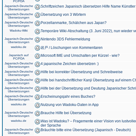
PC/PDA
Japanisch-Deutsche
Schriftzeichen Japanisch übersetzen Hilfe Name Künstler
Übersetzungen
Japanisch-Deutsche
Übersetzung von 3 Wörtern
Übersetzungen
Japanisch-Deutsche
Porzellanmarke, Schälchen aus Japan?
Übersetzungen
Wadoku-Wiki
Temporäre Wiki-Abschaltung (3. Juni 2022), nun wieder v
Japanisch-Deutsche
Nintendo 3DS Fehlermeldung
Übersetzungen
wadoku.de
岩戸 / Löschungen von Kommentaren
Japanisch auf
Microsoft IME und Umschalten per Kürzel - wie?
PC/PDA
Japanisch-Deutsche
4 japanische Zeichen übersetzen :)
Übersetzungen
Japanisch-Deutsche
Hilfe bei korrekter Übersetzung und Schreibweise
Übersetzungen
Japanisch-Deutsche
Hilfe bei handschriftlicher Kanji Übersetzung auf einem 
Übersetzungen
Japanisch-Deutsche
Hilfe bei der Übersetzung und Deutung Japanischer Schri
Übersetzungen
Japanisch-Deutsche
Erscheinungsjahr eines Buches?
Übersetzungen
wadoku.de
Nutzung von Wadoku-Daten in App
Japanisch-Deutsche
Brauche Hilfe bei Übersetzung
Übersetzungen
wadoku.de
Was ist Wadoku? – Fragemente einer Vision von lustvoll
der Sprache
Japanisch-Deutsche
Bräuchte bitte eine Übersetzung (Japanisch - Deutsch)
Übersetzungen