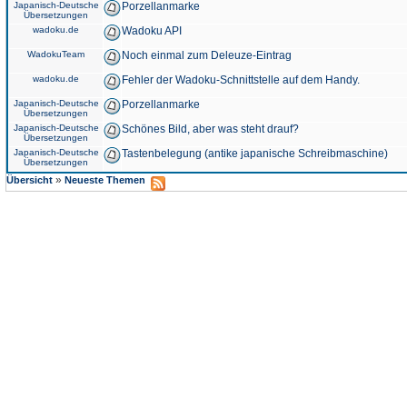
Japanisch-Deutsche
Porzellanmarke
Übersetzungen
wadoku.de
Wadoku API
WadokuTeam
Noch einmal zum Deleuze-Eintrag
wadoku.de
Fehler der Wadoku-Schnittstelle auf dem Handy.
Japanisch-Deutsche
Porzellanmarke
Übersetzungen
Japanisch-Deutsche
Schönes Bild, aber was steht drauf?
Übersetzungen
Japanisch-Deutsche
Tastenbelegung (antike japanische Schreibmaschine)
Übersetzungen
»
Übersicht
Neueste Themen