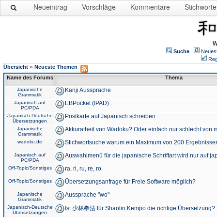
Neueintrag
Vorschläge
Kommentare
Stichworte
W
Suche
Neues
Reg
»
Übersicht
Neueste Themen
Name des Forums
Thema
Japanische
Kanji Aussprache
Grammatik
Japanisch auf
EBPocket (IPAD)
PC/PDA
Japanisch-Deutsche
Postkarte auf Japanisch schreiben
Übersetzungen
Japanische
Akkuratheit von Wadoku? Oder einfach nur schlecht von m
Grammatik
wadoku.de
Stichwortsuche warum ein Maximum von 200 Ergebnisse
Japanisch auf
Auswahlmenü für die japanische Schriftart wird nur auf j
PC/PDA
Off-Topic/Sonstiges
ra, ri, ru, re, ro
Off-Topic/Sonstiges
Übersetzungsanfrage für Freie Software möglich?
Japanische
Aussprache "wo"
Grammatik
Japanisch-Deutsche
Ist 少林拳法 für Shaolin Kempo die richtige Übersetzung?
Übersetzungen