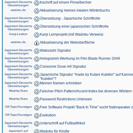
Japanisch-Deutsche
Inschrift auf einem Pinselbecher
Übersetzungen
wadoku.de
Aktualisierung meines lokalen Wörterbuchs
Japanisch-Deutsche
Übersetzung - Japanische Schriftrolle
Übersetzungen
Japanisch-Deutsche
Übersetzung einer japanischen Schriftrolle
Übersetzungen
Kanji-Lexikon
Kanji Lernprojekt (mit Wadoku Verweis)
wadoku.de
Aktualisierung der Weboberfläche
Japanisch-Deutsche
Wakizashi Signatur
Übersetzungen
Japanisch-Deutsche
Hologramm-Werbung im Film Blade Runner 2049
Übersetzungen
Japanisch-Deutsche
Cloisonne Dose mit Signatur
Übersetzungen
Japanisch-Deutsche
Japanische Signatur "made by Kutani Kubikin" auf Kanno
Übersetzungen
"Kubikin"?
Japanisch-Deutsche
Meinen Namen schreiben
Übersetzungen
WadokuTeam
Falscher Pitch-Pattern/Accent-Index bei diversen Wörtern
WadokuTeam
Password Restrictions Unknown
Off-Topic/Sonstiges
Free Software Projekt "Back In Time" sucht Nativspeaker
Off-Topic/Sonstiges
Exekution
Japanisch-Deutsche
Unterschrift auf Fußballtrikot
Übersetzungen
Japanisch auf
Wadoku für Kindle