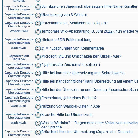
PC/PDA
Japanisch-Deutsche
Schriftzeichen Japanisch übersetzen Hilfe Name Künstler
Übersetzungen
Japanisch-Deutsche
Übersetzung von 3 Wörtern
Übersetzungen
Japanisch-Deutsche
Porzellanmarke, Schälchen aus Japan?
Übersetzungen
Wadoku-Wiki
Temporäre Wiki-Abschaltung (3. Juni 2022), nun wieder v
Japanisch-Deutsche
Nintendo 3DS Fehlermeldung
Übersetzungen
wadoku.de
岩戸 / Löschungen von Kommentaren
Japanisch auf
Microsoft IME und Umschalten per Kürzel - wie?
PC/PDA
Japanisch-Deutsche
4 japanische Zeichen übersetzen :)
Übersetzungen
Japanisch-Deutsche
Hilfe bei korrekter Übersetzung und Schreibweise
Übersetzungen
Japanisch-Deutsche
Hilfe bei handschriftlicher Kanji Übersetzung auf einem 
Übersetzungen
Japanisch-Deutsche
Hilfe bei der Übersetzung und Deutung Japanischer Schri
Übersetzungen
Japanisch-Deutsche
Erscheinungsjahr eines Buches?
Übersetzungen
wadoku.de
Nutzung von Wadoku-Daten in App
Japanisch-Deutsche
Brauche Hilfe bei Übersetzung
Übersetzungen
wadoku.de
Was ist Wadoku? – Fragemente einer Vision von lustvoll
der Sprache
Japanisch-Deutsche
Bräuchte bitte eine Übersetzung (Japanisch - Deutsch)
Übersetzungen