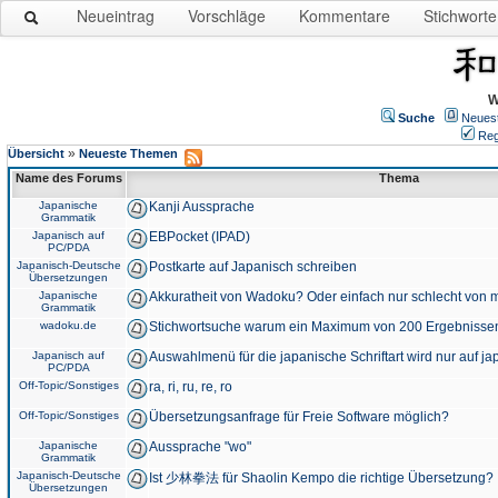
Neueintrag
Vorschläge
Kommentare
Stichworte
W
Suche
Neues
Reg
»
Übersicht
Neueste Themen
Name des Forums
Thema
Japanische
Kanji Aussprache
Grammatik
Japanisch auf
EBPocket (IPAD)
PC/PDA
Japanisch-Deutsche
Postkarte auf Japanisch schreiben
Übersetzungen
Japanische
Akkuratheit von Wadoku? Oder einfach nur schlecht von m
Grammatik
wadoku.de
Stichwortsuche warum ein Maximum von 200 Ergebnisse
Japanisch auf
Auswahlmenü für die japanische Schriftart wird nur auf j
PC/PDA
Off-Topic/Sonstiges
ra, ri, ru, re, ro
Off-Topic/Sonstiges
Übersetzungsanfrage für Freie Software möglich?
Japanische
Aussprache "wo"
Grammatik
Japanisch-Deutsche
Ist 少林拳法 für Shaolin Kempo die richtige Übersetzung?
Übersetzungen