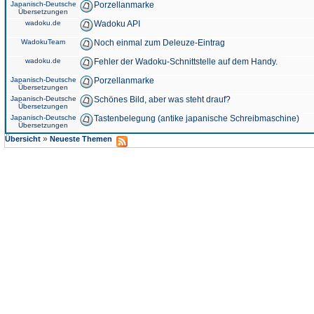
Japanisch-Deutsche
Porzellanmarke
Übersetzungen
wadoku.de
Wadoku API
WadokuTeam
Noch einmal zum Deleuze-Eintrag
wadoku.de
Fehler der Wadoku-Schnittstelle auf dem Handy.
Japanisch-Deutsche
Porzellanmarke
Übersetzungen
Japanisch-Deutsche
Schönes Bild, aber was steht drauf?
Übersetzungen
Japanisch-Deutsche
Tastenbelegung (antike japanische Schreibmaschine)
Übersetzungen
»
Übersicht
Neueste Themen