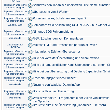
PC/PDA
Japanisch-Deutsche
Schriftzeichen Japanisch übersetzen Hilfe Name Künstler
Übersetzungen
Japanisch-Deutsche
Übersetzung von 3 Wörtern
Übersetzungen
Japanisch-Deutsche
Porzellanmarke, Schälchen aus Japan?
Übersetzungen
Wadoku-Wiki
Temporäre Wiki-Abschaltung (3. Juni 2022), nun wieder v
Japanisch-Deutsche
Nintendo 3DS Fehlermeldung
Übersetzungen
wadoku.de
岩戸 / Löschungen von Kommentaren
Japanisch auf
Microsoft IME und Umschalten per Kürzel - wie?
PC/PDA
Japanisch-Deutsche
4 japanische Zeichen übersetzen :)
Übersetzungen
Japanisch-Deutsche
Hilfe bei korrekter Übersetzung und Schreibweise
Übersetzungen
Japanisch-Deutsche
Hilfe bei handschriftlicher Kanji Übersetzung auf einem 
Übersetzungen
Japanisch-Deutsche
Hilfe bei der Übersetzung und Deutung Japanischer Schri
Übersetzungen
Japanisch-Deutsche
Erscheinungsjahr eines Buches?
Übersetzungen
wadoku.de
Nutzung von Wadoku-Daten in App
Japanisch-Deutsche
Brauche Hilfe bei Übersetzung
Übersetzungen
wadoku.de
Was ist Wadoku? – Fragemente einer Vision von lustvoll
der Sprache
Japanisch-Deutsche
Bräuchte bitte eine Übersetzung (Japanisch - Deutsch)
Übersetzungen