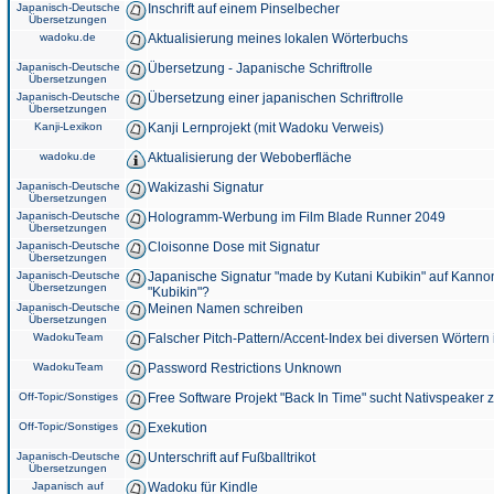
Japanisch-Deutsche
Inschrift auf einem Pinselbecher
Übersetzungen
wadoku.de
Aktualisierung meines lokalen Wörterbuchs
Japanisch-Deutsche
Übersetzung - Japanische Schriftrolle
Übersetzungen
Japanisch-Deutsche
Übersetzung einer japanischen Schriftrolle
Übersetzungen
Kanji-Lexikon
Kanji Lernprojekt (mit Wadoku Verweis)
wadoku.de
Aktualisierung der Weboberfläche
Japanisch-Deutsche
Wakizashi Signatur
Übersetzungen
Japanisch-Deutsche
Hologramm-Werbung im Film Blade Runner 2049
Übersetzungen
Japanisch-Deutsche
Cloisonne Dose mit Signatur
Übersetzungen
Japanisch-Deutsche
Japanische Signatur "made by Kutani Kubikin" auf Kanno
Übersetzungen
"Kubikin"?
Japanisch-Deutsche
Meinen Namen schreiben
Übersetzungen
WadokuTeam
Falscher Pitch-Pattern/Accent-Index bei diversen Wörtern
WadokuTeam
Password Restrictions Unknown
Off-Topic/Sonstiges
Free Software Projekt "Back In Time" sucht Nativspeaker
Off-Topic/Sonstiges
Exekution
Japanisch-Deutsche
Unterschrift auf Fußballtrikot
Übersetzungen
Japanisch auf
Wadoku für Kindle