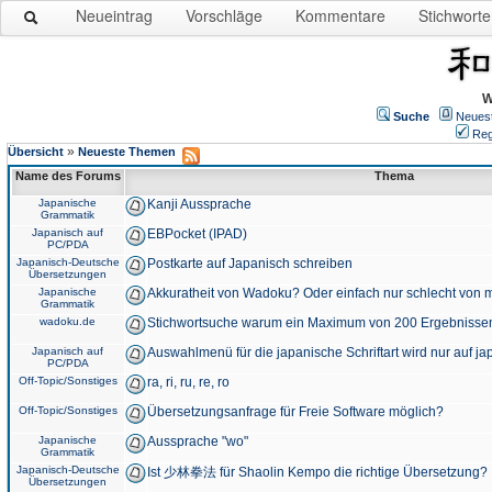
Neueintrag
Vorschläge
Kommentare
Stichworte
W
Suche
Neues
Reg
»
Übersicht
Neueste Themen
Name des Forums
Thema
Japanische
Kanji Aussprache
Grammatik
Japanisch auf
EBPocket (IPAD)
PC/PDA
Japanisch-Deutsche
Postkarte auf Japanisch schreiben
Übersetzungen
Japanische
Akkuratheit von Wadoku? Oder einfach nur schlecht von m
Grammatik
wadoku.de
Stichwortsuche warum ein Maximum von 200 Ergebnisse
Japanisch auf
Auswahlmenü für die japanische Schriftart wird nur auf j
PC/PDA
Off-Topic/Sonstiges
ra, ri, ru, re, ro
Off-Topic/Sonstiges
Übersetzungsanfrage für Freie Software möglich?
Japanische
Aussprache "wo"
Grammatik
Japanisch-Deutsche
Ist 少林拳法 für Shaolin Kempo die richtige Übersetzung?
Übersetzungen