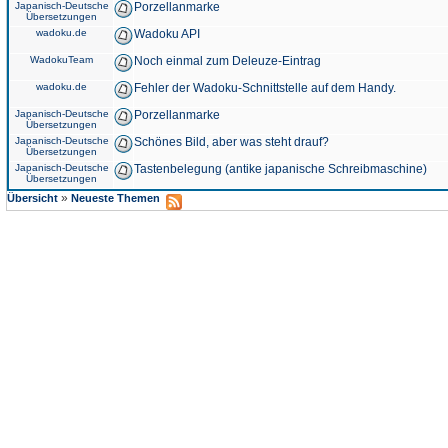
Japanisch-Deutsche
Porzellanmarke
Übersetzungen
wadoku.de
Wadoku API
WadokuTeam
Noch einmal zum Deleuze-Eintrag
wadoku.de
Fehler der Wadoku-Schnittstelle auf dem Handy.
Japanisch-Deutsche
Porzellanmarke
Übersetzungen
Japanisch-Deutsche
Schönes Bild, aber was steht drauf?
Übersetzungen
Japanisch-Deutsche
Tastenbelegung (antike japanische Schreibmaschine)
Übersetzungen
»
Übersicht
Neueste Themen