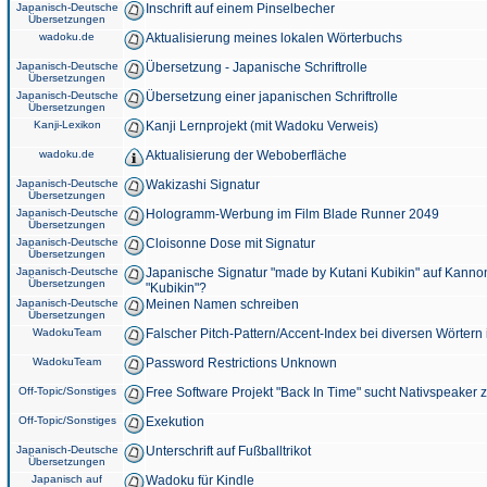
Japanisch-Deutsche
Inschrift auf einem Pinselbecher
Übersetzungen
wadoku.de
Aktualisierung meines lokalen Wörterbuchs
Japanisch-Deutsche
Übersetzung - Japanische Schriftrolle
Übersetzungen
Japanisch-Deutsche
Übersetzung einer japanischen Schriftrolle
Übersetzungen
Kanji-Lexikon
Kanji Lernprojekt (mit Wadoku Verweis)
wadoku.de
Aktualisierung der Weboberfläche
Japanisch-Deutsche
Wakizashi Signatur
Übersetzungen
Japanisch-Deutsche
Hologramm-Werbung im Film Blade Runner 2049
Übersetzungen
Japanisch-Deutsche
Cloisonne Dose mit Signatur
Übersetzungen
Japanisch-Deutsche
Japanische Signatur "made by Kutani Kubikin" auf Kanno
Übersetzungen
"Kubikin"?
Japanisch-Deutsche
Meinen Namen schreiben
Übersetzungen
WadokuTeam
Falscher Pitch-Pattern/Accent-Index bei diversen Wörtern
WadokuTeam
Password Restrictions Unknown
Off-Topic/Sonstiges
Free Software Projekt "Back In Time" sucht Nativspeaker
Off-Topic/Sonstiges
Exekution
Japanisch-Deutsche
Unterschrift auf Fußballtrikot
Übersetzungen
Japanisch auf
Wadoku für Kindle