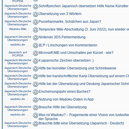
PC/PDA
Japanisch-Deutsche
Schriftzeichen Japanisch übersetzen Hilfe Name Künstler
Übersetzungen
Japanisch-Deutsche
Übersetzung von 3 Wörtern
Übersetzungen
Japanisch-Deutsche
Porzellanmarke, Schälchen aus Japan?
Übersetzungen
Wadoku-Wiki
Temporäre Wiki-Abschaltung (3. Juni 2022), nun wieder v
Japanisch-Deutsche
Nintendo 3DS Fehlermeldung
Übersetzungen
wadoku.de
岩戸 / Löschungen von Kommentaren
Japanisch auf
Microsoft IME und Umschalten per Kürzel - wie?
PC/PDA
Japanisch-Deutsche
4 japanische Zeichen übersetzen :)
Übersetzungen
Japanisch-Deutsche
Hilfe bei korrekter Übersetzung und Schreibweise
Übersetzungen
Japanisch-Deutsche
Hilfe bei handschriftlicher Kanji Übersetzung auf einem 
Übersetzungen
Japanisch-Deutsche
Hilfe bei der Übersetzung und Deutung Japanischer Schri
Übersetzungen
Japanisch-Deutsche
Erscheinungsjahr eines Buches?
Übersetzungen
wadoku.de
Nutzung von Wadoku-Daten in App
Japanisch-Deutsche
Brauche Hilfe bei Übersetzung
Übersetzungen
wadoku.de
Was ist Wadoku? – Fragemente einer Vision von lustvoll
der Sprache
Japanisch-Deutsche
Bräuchte bitte eine Übersetzung (Japanisch - Deutsch)
Übersetzungen