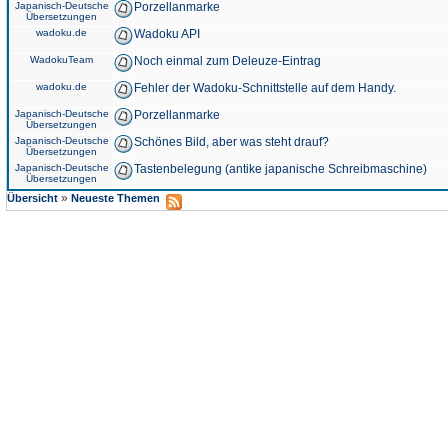
Japanisch-Deutsche
Porzellanmarke
Übersetzungen
wadoku.de
Wadoku API
WadokuTeam
Noch einmal zum Deleuze-Eintrag
wadoku.de
Fehler der Wadoku-Schnittstelle auf dem Handy.
Japanisch-Deutsche
Porzellanmarke
Übersetzungen
Japanisch-Deutsche
Schönes Bild, aber was steht drauf?
Übersetzungen
Japanisch-Deutsche
Tastenbelegung (antike japanische Schreibmaschine)
Übersetzungen
»
Übersicht
Neueste Themen