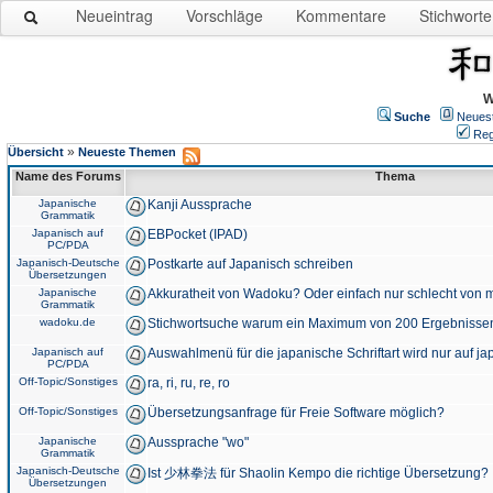
Neueintrag
Vorschläge
Kommentare
Stichworte
W
Suche
Neues
Reg
»
Übersicht
Neueste Themen
Name des Forums
Thema
Japanische
Kanji Aussprache
Grammatik
Japanisch auf
EBPocket (IPAD)
PC/PDA
Japanisch-Deutsche
Postkarte auf Japanisch schreiben
Übersetzungen
Japanische
Akkuratheit von Wadoku? Oder einfach nur schlecht von m
Grammatik
wadoku.de
Stichwortsuche warum ein Maximum von 200 Ergebnisse
Japanisch auf
Auswahlmenü für die japanische Schriftart wird nur auf j
PC/PDA
Off-Topic/Sonstiges
ra, ri, ru, re, ro
Off-Topic/Sonstiges
Übersetzungsanfrage für Freie Software möglich?
Japanische
Aussprache "wo"
Grammatik
Japanisch-Deutsche
Ist 少林拳法 für Shaolin Kempo die richtige Übersetzung?
Übersetzungen