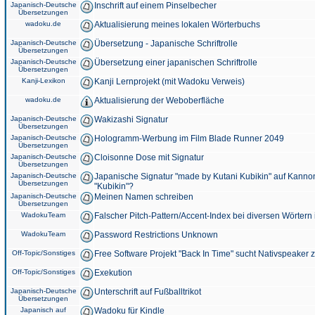
Japanisch-Deutsche
Inschrift auf einem Pinselbecher
Übersetzungen
wadoku.de
Aktualisierung meines lokalen Wörterbuchs
Japanisch-Deutsche
Übersetzung - Japanische Schriftrolle
Übersetzungen
Japanisch-Deutsche
Übersetzung einer japanischen Schriftrolle
Übersetzungen
Kanji-Lexikon
Kanji Lernprojekt (mit Wadoku Verweis)
wadoku.de
Aktualisierung der Weboberfläche
Japanisch-Deutsche
Wakizashi Signatur
Übersetzungen
Japanisch-Deutsche
Hologramm-Werbung im Film Blade Runner 2049
Übersetzungen
Japanisch-Deutsche
Cloisonne Dose mit Signatur
Übersetzungen
Japanisch-Deutsche
Japanische Signatur "made by Kutani Kubikin" auf Kanno
Übersetzungen
"Kubikin"?
Japanisch-Deutsche
Meinen Namen schreiben
Übersetzungen
WadokuTeam
Falscher Pitch-Pattern/Accent-Index bei diversen Wörtern
WadokuTeam
Password Restrictions Unknown
Off-Topic/Sonstiges
Free Software Projekt "Back In Time" sucht Nativspeaker
Off-Topic/Sonstiges
Exekution
Japanisch-Deutsche
Unterschrift auf Fußballtrikot
Übersetzungen
Japanisch auf
Wadoku für Kindle