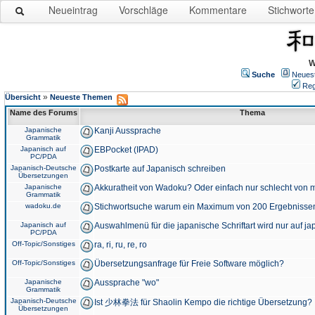
Neueintrag
Vorschläge
Kommentare
Stichworte
W
Suche
Neues
Reg
»
Übersicht
Neueste Themen
Name des Forums
Thema
Japanische
Kanji Aussprache
Grammatik
Japanisch auf
EBPocket (IPAD)
PC/PDA
Japanisch-Deutsche
Postkarte auf Japanisch schreiben
Übersetzungen
Japanische
Akkuratheit von Wadoku? Oder einfach nur schlecht von m
Grammatik
wadoku.de
Stichwortsuche warum ein Maximum von 200 Ergebnisse
Japanisch auf
Auswahlmenü für die japanische Schriftart wird nur auf j
PC/PDA
Off-Topic/Sonstiges
ra, ri, ru, re, ro
Off-Topic/Sonstiges
Übersetzungsanfrage für Freie Software möglich?
Japanische
Aussprache "wo"
Grammatik
Japanisch-Deutsche
Ist 少林拳法 für Shaolin Kempo die richtige Übersetzung?
Übersetzungen