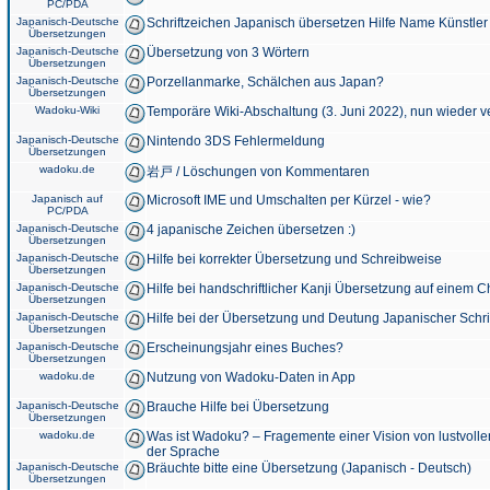
PC/PDA
Japanisch-Deutsche
Schriftzeichen Japanisch übersetzen Hilfe Name Künstler
Übersetzungen
Japanisch-Deutsche
Übersetzung von 3 Wörtern
Übersetzungen
Japanisch-Deutsche
Porzellanmarke, Schälchen aus Japan?
Übersetzungen
Wadoku-Wiki
Temporäre Wiki-Abschaltung (3. Juni 2022), nun wieder v
Japanisch-Deutsche
Nintendo 3DS Fehlermeldung
Übersetzungen
wadoku.de
岩戸 / Löschungen von Kommentaren
Japanisch auf
Microsoft IME und Umschalten per Kürzel - wie?
PC/PDA
Japanisch-Deutsche
4 japanische Zeichen übersetzen :)
Übersetzungen
Japanisch-Deutsche
Hilfe bei korrekter Übersetzung und Schreibweise
Übersetzungen
Japanisch-Deutsche
Hilfe bei handschriftlicher Kanji Übersetzung auf einem 
Übersetzungen
Japanisch-Deutsche
Hilfe bei der Übersetzung und Deutung Japanischer Schri
Übersetzungen
Japanisch-Deutsche
Erscheinungsjahr eines Buches?
Übersetzungen
wadoku.de
Nutzung von Wadoku-Daten in App
Japanisch-Deutsche
Brauche Hilfe bei Übersetzung
Übersetzungen
wadoku.de
Was ist Wadoku? – Fragemente einer Vision von lustvoll
der Sprache
Japanisch-Deutsche
Bräuchte bitte eine Übersetzung (Japanisch - Deutsch)
Übersetzungen