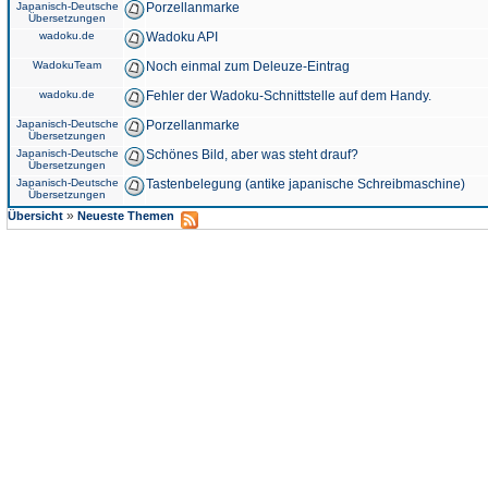
Japanisch-Deutsche
Porzellanmarke
Übersetzungen
wadoku.de
Wadoku API
WadokuTeam
Noch einmal zum Deleuze-Eintrag
wadoku.de
Fehler der Wadoku-Schnittstelle auf dem Handy.
Japanisch-Deutsche
Porzellanmarke
Übersetzungen
Japanisch-Deutsche
Schönes Bild, aber was steht drauf?
Übersetzungen
Japanisch-Deutsche
Tastenbelegung (antike japanische Schreibmaschine)
Übersetzungen
»
Übersicht
Neueste Themen