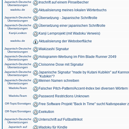
Japanisch-Deutsche
Inschrift auf einem Pinselbecher
Übersetzungen
wadoku.de
Aktualisierung meines lokalen Wörterbuchs
Japanisch-Deutsche
Übersetzung - Japanische Schriftrolle
Übersetzungen
Japanisch-Deutsche
Übersetzung einer japanischen Schriftrolle
Übersetzungen
Kanji-Lexikon
Kanji Lernprojekt (mit Wadoku Verweis)
wadoku.de
Aktualisierung der Weboberfläche
Japanisch-Deutsche
Wakizashi Signatur
Übersetzungen
Japanisch-Deutsche
Hologramm-Werbung im Film Blade Runner 2049
Übersetzungen
Japanisch-Deutsche
Cloisonne Dose mit Signatur
Übersetzungen
Japanisch-Deutsche
Japanische Signatur "made by Kutani Kubikin" auf Kanno
Übersetzungen
"Kubikin"?
Japanisch-Deutsche
Meinen Namen schreiben
Übersetzungen
WadokuTeam
Falscher Pitch-Pattern/Accent-Index bei diversen Wörtern
WadokuTeam
Password Restrictions Unknown
Off-Topic/Sonstiges
Free Software Projekt "Back In Time" sucht Nativspeaker
Off-Topic/Sonstiges
Exekution
Japanisch-Deutsche
Unterschrift auf Fußballtrikot
Übersetzungen
Japanisch auf
Wadoku für Kindle