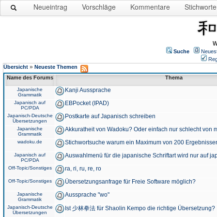
Neueintrag
Vorschläge
Kommentare
Stichworte
W
Suche
Neues
Reg
»
Übersicht
Neueste Themen
Name des Forums
Thema
Japanische
Kanji Aussprache
Grammatik
Japanisch auf
EBPocket (IPAD)
PC/PDA
Japanisch-Deutsche
Postkarte auf Japanisch schreiben
Übersetzungen
Japanische
Akkuratheit von Wadoku? Oder einfach nur schlecht von m
Grammatik
wadoku.de
Stichwortsuche warum ein Maximum von 200 Ergebnisse
Japanisch auf
Auswahlmenü für die japanische Schriftart wird nur auf j
PC/PDA
Off-Topic/Sonstiges
ra, ri, ru, re, ro
Off-Topic/Sonstiges
Übersetzungsanfrage für Freie Software möglich?
Japanische
Aussprache "wo"
Grammatik
Japanisch-Deutsche
Ist 少林拳法 für Shaolin Kempo die richtige Übersetzung?
Übersetzungen