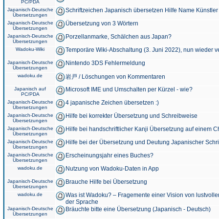
PC/PDA
Japanisch-Deutsche
Schriftzeichen Japanisch übersetzen Hilfe Name Künstler
Übersetzungen
Japanisch-Deutsche
Übersetzung von 3 Wörtern
Übersetzungen
Japanisch-Deutsche
Porzellanmarke, Schälchen aus Japan?
Übersetzungen
Wadoku-Wiki
Temporäre Wiki-Abschaltung (3. Juni 2022), nun wieder v
Japanisch-Deutsche
Nintendo 3DS Fehlermeldung
Übersetzungen
wadoku.de
岩戸 / Löschungen von Kommentaren
Japanisch auf
Microsoft IME und Umschalten per Kürzel - wie?
PC/PDA
Japanisch-Deutsche
4 japanische Zeichen übersetzen :)
Übersetzungen
Japanisch-Deutsche
Hilfe bei korrekter Übersetzung und Schreibweise
Übersetzungen
Japanisch-Deutsche
Hilfe bei handschriftlicher Kanji Übersetzung auf einem 
Übersetzungen
Japanisch-Deutsche
Hilfe bei der Übersetzung und Deutung Japanischer Schri
Übersetzungen
Japanisch-Deutsche
Erscheinungsjahr eines Buches?
Übersetzungen
wadoku.de
Nutzung von Wadoku-Daten in App
Japanisch-Deutsche
Brauche Hilfe bei Übersetzung
Übersetzungen
wadoku.de
Was ist Wadoku? – Fragemente einer Vision von lustvoll
der Sprache
Japanisch-Deutsche
Bräuchte bitte eine Übersetzung (Japanisch - Deutsch)
Übersetzungen