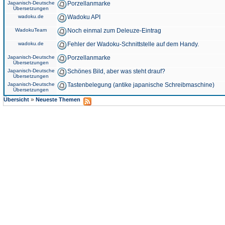
Japanisch-Deutsche
Porzellanmarke
Übersetzungen
wadoku.de
Wadoku API
WadokuTeam
Noch einmal zum Deleuze-Eintrag
wadoku.de
Fehler der Wadoku-Schnittstelle auf dem Handy.
Japanisch-Deutsche
Porzellanmarke
Übersetzungen
Japanisch-Deutsche
Schönes Bild, aber was steht drauf?
Übersetzungen
Japanisch-Deutsche
Tastenbelegung (antike japanische Schreibmaschine)
Übersetzungen
»
Übersicht
Neueste Themen