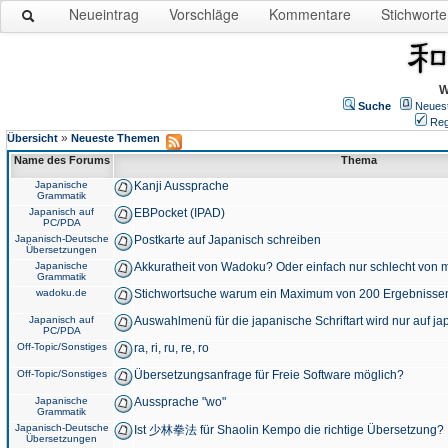
Neueintrag
Vorschläge
Kommentare
Stichworte
W
Suche
Neues
Reg
»
Übersicht
Neueste Themen
Name des Forums
Thema
Japanische
Kanji Aussprache
Grammatik
Japanisch auf
EBPocket (IPAD)
PC/PDA
Japanisch-Deutsche
Postkarte auf Japanisch schreiben
Übersetzungen
Japanische
Akkuratheit von Wadoku? Oder einfach nur schlecht von m
Grammatik
wadoku.de
Stichwortsuche warum ein Maximum von 200 Ergebnisse
Japanisch auf
Auswahlmenü für die japanische Schriftart wird nur auf j
PC/PDA
Off-Topic/Sonstiges
ra, ri, ru, re, ro
Off-Topic/Sonstiges
Übersetzungsanfrage für Freie Software möglich?
Japanische
Aussprache "wo"
Grammatik
Japanisch-Deutsche
Ist 少林拳法 für Shaolin Kempo die richtige Übersetzung?
Übersetzungen