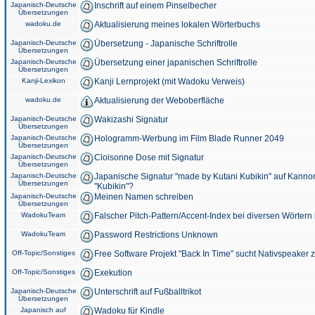
Japanisch-Deutsche
Inschrift auf einem Pinselbecher
Übersetzungen
wadoku.de
Aktualisierung meines lokalen Wörterbuchs
Japanisch-Deutsche
Übersetzung - Japanische Schriftrolle
Übersetzungen
Japanisch-Deutsche
Übersetzung einer japanischen Schriftrolle
Übersetzungen
Kanji-Lexikon
Kanji Lernprojekt (mit Wadoku Verweis)
wadoku.de
Aktualisierung der Weboberfläche
Japanisch-Deutsche
Wakizashi Signatur
Übersetzungen
Japanisch-Deutsche
Hologramm-Werbung im Film Blade Runner 2049
Übersetzungen
Japanisch-Deutsche
Cloisonne Dose mit Signatur
Übersetzungen
Japanisch-Deutsche
Japanische Signatur "made by Kutani Kubikin" auf Kanno
Übersetzungen
"Kubikin"?
Japanisch-Deutsche
Meinen Namen schreiben
Übersetzungen
WadokuTeam
Falscher Pitch-Pattern/Accent-Index bei diversen Wörtern
WadokuTeam
Password Restrictions Unknown
Off-Topic/Sonstiges
Free Software Projekt "Back In Time" sucht Nativspeaker
Off-Topic/Sonstiges
Exekution
Japanisch-Deutsche
Unterschrift auf Fußballtrikot
Übersetzungen
Japanisch auf
Wadoku für Kindle