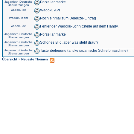
Japanisch-Deutsche
Porzellanmarke
Übersetzungen
wadoku.de
Wadoku API
WadokuTeam
Noch einmal zum Deleuze-Eintrag
wadoku.de
Fehler der Wadoku-Schnittstelle auf dem Handy.
Japanisch-Deutsche
Porzellanmarke
Übersetzungen
Japanisch-Deutsche
Schönes Bild, aber was steht drauf?
Übersetzungen
Japanisch-Deutsche
Tastenbelegung (antike japanische Schreibmaschine)
Übersetzungen
»
Übersicht
Neueste Themen