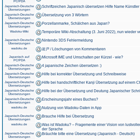
PC/PDA
Japanisch-Deutsche
Schriftzeichen Japanisch übersetzen Hilfe Name Künstler
Übersetzungen
Japanisch-Deutsche
Übersetzung von 3 Wörtern
Übersetzungen
Japanisch-Deutsche
Porzellanmarke, Schälchen aus Japan?
Übersetzungen
Wadoku-Wiki
Temporäre Wiki-Abschaltung (3. Juni 2022), nun wieder v
Japanisch-Deutsche
Nintendo 3DS Fehlermeldung
Übersetzungen
wadoku.de
岩戸 / Löschungen von Kommentaren
Japanisch auf
Microsoft IME und Umschalten per Kürzel - wie?
PC/PDA
Japanisch-Deutsche
4 japanische Zeichen übersetzen :)
Übersetzungen
Japanisch-Deutsche
Hilfe bei korrekter Übersetzung und Schreibweise
Übersetzungen
Japanisch-Deutsche
Hilfe bei handschriftlicher Kanji Übersetzung auf einem 
Übersetzungen
Japanisch-Deutsche
Hilfe bei der Übersetzung und Deutung Japanischer Schri
Übersetzungen
Japanisch-Deutsche
Erscheinungsjahr eines Buches?
Übersetzungen
wadoku.de
Nutzung von Wadoku-Daten in App
Japanisch-Deutsche
Brauche Hilfe bei Übersetzung
Übersetzungen
wadoku.de
Was ist Wadoku? – Fragemente einer Vision von lustvoll
der Sprache
Japanisch-Deutsche
Bräuchte bitte eine Übersetzung (Japanisch - Deutsch)
Übersetzungen