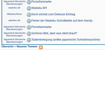
Japanisch-Deutsche
Porzellanmarke
Übersetzungen
wadoku.de
Wadoku API
WadokuTeam
Noch einmal zum Deleuze-Eintrag
wadoku.de
Fehler der Wadoku-Schnittstelle auf dem Handy.
Japanisch-Deutsche
Porzellanmarke
Übersetzungen
Japanisch-Deutsche
Schönes Bild, aber was steht drauf?
Übersetzungen
Japanisch-Deutsche
Tastenbelegung (antike japanische Schreibmaschine)
Übersetzungen
»
Übersicht
Neueste Themen