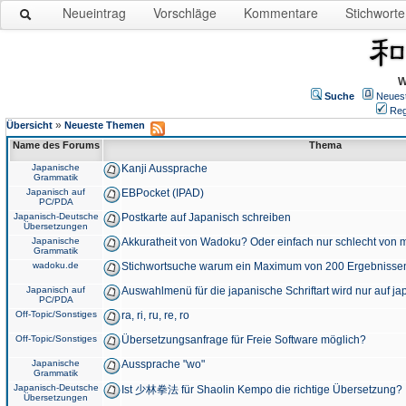
Neueintrag
Vorschläge
Kommentare
Stichworte
W
Suche
Neues
Reg
»
Übersicht
Neueste Themen
Name des Forums
Thema
Japanische
Kanji Aussprache
Grammatik
Japanisch auf
EBPocket (IPAD)
PC/PDA
Japanisch-Deutsche
Postkarte auf Japanisch schreiben
Übersetzungen
Japanische
Akkuratheit von Wadoku? Oder einfach nur schlecht von m
Grammatik
wadoku.de
Stichwortsuche warum ein Maximum von 200 Ergebnisse
Japanisch auf
Auswahlmenü für die japanische Schriftart wird nur auf j
PC/PDA
Off-Topic/Sonstiges
ra, ri, ru, re, ro
Off-Topic/Sonstiges
Übersetzungsanfrage für Freie Software möglich?
Japanische
Aussprache "wo"
Grammatik
Japanisch-Deutsche
Ist 少林拳法 für Shaolin Kempo die richtige Übersetzung?
Übersetzungen