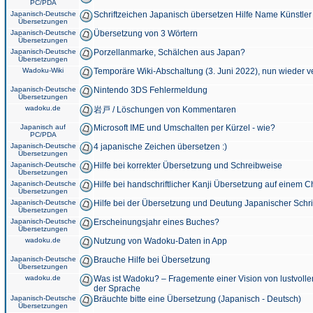
PC/PDA
Japanisch-Deutsche
Schriftzeichen Japanisch übersetzen Hilfe Name Künstler
Übersetzungen
Japanisch-Deutsche
Übersetzung von 3 Wörtern
Übersetzungen
Japanisch-Deutsche
Porzellanmarke, Schälchen aus Japan?
Übersetzungen
Wadoku-Wiki
Temporäre Wiki-Abschaltung (3. Juni 2022), nun wieder v
Japanisch-Deutsche
Nintendo 3DS Fehlermeldung
Übersetzungen
wadoku.de
岩戸 / Löschungen von Kommentaren
Japanisch auf
Microsoft IME und Umschalten per Kürzel - wie?
PC/PDA
Japanisch-Deutsche
4 japanische Zeichen übersetzen :)
Übersetzungen
Japanisch-Deutsche
Hilfe bei korrekter Übersetzung und Schreibweise
Übersetzungen
Japanisch-Deutsche
Hilfe bei handschriftlicher Kanji Übersetzung auf einem 
Übersetzungen
Japanisch-Deutsche
Hilfe bei der Übersetzung und Deutung Japanischer Schri
Übersetzungen
Japanisch-Deutsche
Erscheinungsjahr eines Buches?
Übersetzungen
wadoku.de
Nutzung von Wadoku-Daten in App
Japanisch-Deutsche
Brauche Hilfe bei Übersetzung
Übersetzungen
wadoku.de
Was ist Wadoku? – Fragemente einer Vision von lustvoll
der Sprache
Japanisch-Deutsche
Bräuchte bitte eine Übersetzung (Japanisch - Deutsch)
Übersetzungen