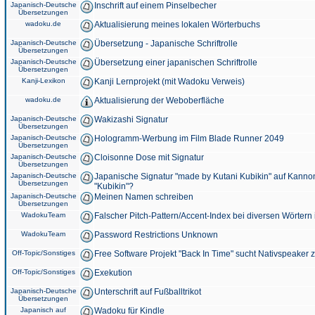
Japanisch-Deutsche
Inschrift auf einem Pinselbecher
Übersetzungen
wadoku.de
Aktualisierung meines lokalen Wörterbuchs
Japanisch-Deutsche
Übersetzung - Japanische Schriftrolle
Übersetzungen
Japanisch-Deutsche
Übersetzung einer japanischen Schriftrolle
Übersetzungen
Kanji-Lexikon
Kanji Lernprojekt (mit Wadoku Verweis)
wadoku.de
Aktualisierung der Weboberfläche
Japanisch-Deutsche
Wakizashi Signatur
Übersetzungen
Japanisch-Deutsche
Hologramm-Werbung im Film Blade Runner 2049
Übersetzungen
Japanisch-Deutsche
Cloisonne Dose mit Signatur
Übersetzungen
Japanisch-Deutsche
Japanische Signatur "made by Kutani Kubikin" auf Kanno
Übersetzungen
"Kubikin"?
Japanisch-Deutsche
Meinen Namen schreiben
Übersetzungen
WadokuTeam
Falscher Pitch-Pattern/Accent-Index bei diversen Wörtern
WadokuTeam
Password Restrictions Unknown
Off-Topic/Sonstiges
Free Software Projekt "Back In Time" sucht Nativspeaker
Off-Topic/Sonstiges
Exekution
Japanisch-Deutsche
Unterschrift auf Fußballtrikot
Übersetzungen
Japanisch auf
Wadoku für Kindle