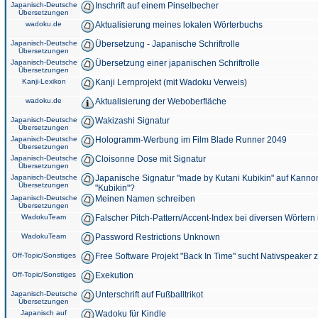
Japanisch-Deutsche
Inschrift auf einem Pinselbecher
Übersetzungen
wadoku.de
Aktualisierung meines lokalen Wörterbuchs
Japanisch-Deutsche
Übersetzung - Japanische Schriftrolle
Übersetzungen
Japanisch-Deutsche
Übersetzung einer japanischen Schriftrolle
Übersetzungen
Kanji-Lexikon
Kanji Lernprojekt (mit Wadoku Verweis)
wadoku.de
Aktualisierung der Weboberfläche
Japanisch-Deutsche
Wakizashi Signatur
Übersetzungen
Japanisch-Deutsche
Hologramm-Werbung im Film Blade Runner 2049
Übersetzungen
Japanisch-Deutsche
Cloisonne Dose mit Signatur
Übersetzungen
Japanisch-Deutsche
Japanische Signatur "made by Kutani Kubikin" auf Kanno
Übersetzungen
"Kubikin"?
Japanisch-Deutsche
Meinen Namen schreiben
Übersetzungen
WadokuTeam
Falscher Pitch-Pattern/Accent-Index bei diversen Wörtern
WadokuTeam
Password Restrictions Unknown
Off-Topic/Sonstiges
Free Software Projekt "Back In Time" sucht Nativspeaker
Off-Topic/Sonstiges
Exekution
Japanisch-Deutsche
Unterschrift auf Fußballtrikot
Übersetzungen
Japanisch auf
Wadoku für Kindle