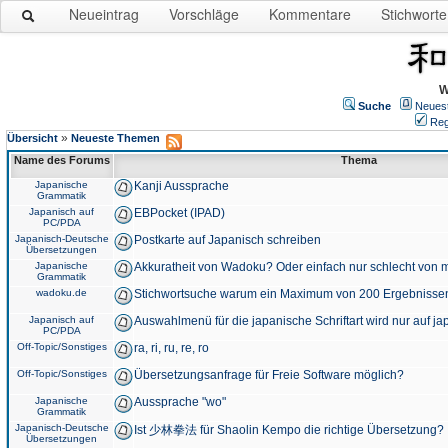
Neueintrag
Vorschläge
Kommentare
Stichworte
W
Suche
Neues
Reg
»
Übersicht
Neueste Themen
Name des Forums
Thema
Japanische
Kanji Aussprache
Grammatik
Japanisch auf
EBPocket (IPAD)
PC/PDA
Japanisch-Deutsche
Postkarte auf Japanisch schreiben
Übersetzungen
Japanische
Akkuratheit von Wadoku? Oder einfach nur schlecht von m
Grammatik
wadoku.de
Stichwortsuche warum ein Maximum von 200 Ergebnisse
Japanisch auf
Auswahlmenü für die japanische Schriftart wird nur auf j
PC/PDA
Off-Topic/Sonstiges
ra, ri, ru, re, ro
Off-Topic/Sonstiges
Übersetzungsanfrage für Freie Software möglich?
Japanische
Aussprache "wo"
Grammatik
Japanisch-Deutsche
Ist 少林拳法 für Shaolin Kempo die richtige Übersetzung?
Übersetzungen