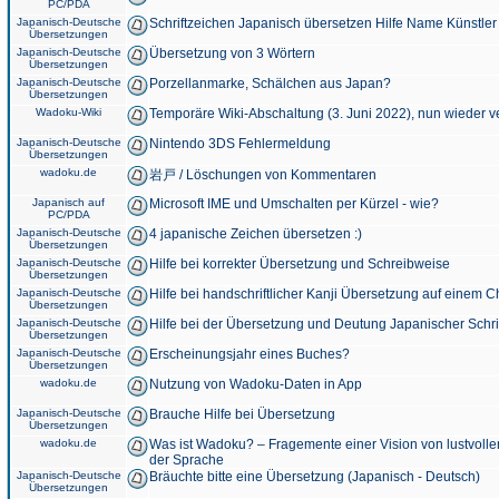
PC/PDA
Japanisch-Deutsche
Schriftzeichen Japanisch übersetzen Hilfe Name Künstler
Übersetzungen
Japanisch-Deutsche
Übersetzung von 3 Wörtern
Übersetzungen
Japanisch-Deutsche
Porzellanmarke, Schälchen aus Japan?
Übersetzungen
Wadoku-Wiki
Temporäre Wiki-Abschaltung (3. Juni 2022), nun wieder v
Japanisch-Deutsche
Nintendo 3DS Fehlermeldung
Übersetzungen
wadoku.de
岩戸 / Löschungen von Kommentaren
Japanisch auf
Microsoft IME und Umschalten per Kürzel - wie?
PC/PDA
Japanisch-Deutsche
4 japanische Zeichen übersetzen :)
Übersetzungen
Japanisch-Deutsche
Hilfe bei korrekter Übersetzung und Schreibweise
Übersetzungen
Japanisch-Deutsche
Hilfe bei handschriftlicher Kanji Übersetzung auf einem 
Übersetzungen
Japanisch-Deutsche
Hilfe bei der Übersetzung und Deutung Japanischer Schri
Übersetzungen
Japanisch-Deutsche
Erscheinungsjahr eines Buches?
Übersetzungen
wadoku.de
Nutzung von Wadoku-Daten in App
Japanisch-Deutsche
Brauche Hilfe bei Übersetzung
Übersetzungen
wadoku.de
Was ist Wadoku? – Fragemente einer Vision von lustvoll
der Sprache
Japanisch-Deutsche
Bräuchte bitte eine Übersetzung (Japanisch - Deutsch)
Übersetzungen