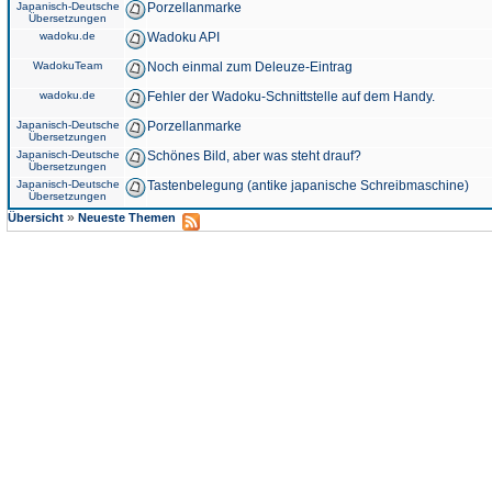
Japanisch-Deutsche
Porzellanmarke
Übersetzungen
wadoku.de
Wadoku API
WadokuTeam
Noch einmal zum Deleuze-Eintrag
wadoku.de
Fehler der Wadoku-Schnittstelle auf dem Handy.
Japanisch-Deutsche
Porzellanmarke
Übersetzungen
Japanisch-Deutsche
Schönes Bild, aber was steht drauf?
Übersetzungen
Japanisch-Deutsche
Tastenbelegung (antike japanische Schreibmaschine)
Übersetzungen
»
Übersicht
Neueste Themen