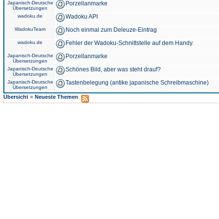
Japanisch-Deutsche
Porzellanmarke
Übersetzungen
wadoku.de
Wadoku API
WadokuTeam
Noch einmal zum Deleuze-Eintrag
wadoku.de
Fehler der Wadoku-Schnittstelle auf dem Handy.
Japanisch-Deutsche
Porzellanmarke
Übersetzungen
Japanisch-Deutsche
Schönes Bild, aber was steht drauf?
Übersetzungen
Japanisch-Deutsche
Tastenbelegung (antike japanische Schreibmaschine)
Übersetzungen
»
Übersicht
Neueste Themen