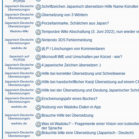
PC/PDA
Japanisch-Deutsche
Schriftzeichen Japanisch übersetzen Hilfe Name Künstler
Übersetzungen
Japanisch-Deutsche
Übersetzung von 3 Wörtern
Übersetzungen
Japanisch-Deutsche
Porzellanmarke, Schälchen aus Japan?
Übersetzungen
Wadoku-Wiki
Temporäre Wiki-Abschaltung (3. Juni 2022), nun wieder v
Japanisch-Deutsche
Nintendo 3DS Fehlermeldung
Übersetzungen
wadoku.de
岩戸 / Löschungen von Kommentaren
Japanisch auf
Microsoft IME und Umschalten per Kürzel - wie?
PC/PDA
Japanisch-Deutsche
4 japanische Zeichen übersetzen :)
Übersetzungen
Japanisch-Deutsche
Hilfe bei korrekter Übersetzung und Schreibweise
Übersetzungen
Japanisch-Deutsche
Hilfe bei handschriftlicher Kanji Übersetzung auf einem 
Übersetzungen
Japanisch-Deutsche
Hilfe bei der Übersetzung und Deutung Japanischer Schri
Übersetzungen
Japanisch-Deutsche
Erscheinungsjahr eines Buches?
Übersetzungen
wadoku.de
Nutzung von Wadoku-Daten in App
Japanisch-Deutsche
Brauche Hilfe bei Übersetzung
Übersetzungen
wadoku.de
Was ist Wadoku? – Fragemente einer Vision von lustvoll
der Sprache
Japanisch-Deutsche
Bräuchte bitte eine Übersetzung (Japanisch - Deutsch)
Übersetzungen