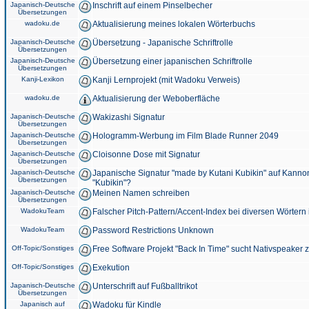
Japanisch-Deutsche
Inschrift auf einem Pinselbecher
Übersetzungen
wadoku.de
Aktualisierung meines lokalen Wörterbuchs
Japanisch-Deutsche
Übersetzung - Japanische Schriftrolle
Übersetzungen
Japanisch-Deutsche
Übersetzung einer japanischen Schriftrolle
Übersetzungen
Kanji-Lexikon
Kanji Lernprojekt (mit Wadoku Verweis)
wadoku.de
Aktualisierung der Weboberfläche
Japanisch-Deutsche
Wakizashi Signatur
Übersetzungen
Japanisch-Deutsche
Hologramm-Werbung im Film Blade Runner 2049
Übersetzungen
Japanisch-Deutsche
Cloisonne Dose mit Signatur
Übersetzungen
Japanisch-Deutsche
Japanische Signatur "made by Kutani Kubikin" auf Kanno
Übersetzungen
"Kubikin"?
Japanisch-Deutsche
Meinen Namen schreiben
Übersetzungen
WadokuTeam
Falscher Pitch-Pattern/Accent-Index bei diversen Wörtern
WadokuTeam
Password Restrictions Unknown
Off-Topic/Sonstiges
Free Software Projekt "Back In Time" sucht Nativspeaker
Off-Topic/Sonstiges
Exekution
Japanisch-Deutsche
Unterschrift auf Fußballtrikot
Übersetzungen
Japanisch auf
Wadoku für Kindle