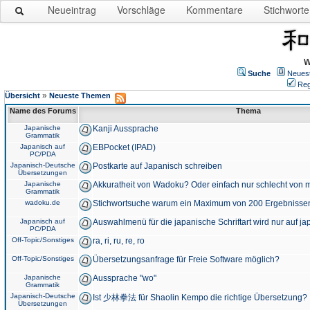
Neueintrag
Vorschläge
Kommentare
Stichworte
W
Suche
Neues
Reg
»
Übersicht
Neueste Themen
Name des Forums
Thema
Japanische
Kanji Aussprache
Grammatik
Japanisch auf
EBPocket (IPAD)
PC/PDA
Japanisch-Deutsche
Postkarte auf Japanisch schreiben
Übersetzungen
Japanische
Akkuratheit von Wadoku? Oder einfach nur schlecht von m
Grammatik
wadoku.de
Stichwortsuche warum ein Maximum von 200 Ergebnisse
Japanisch auf
Auswahlmenü für die japanische Schriftart wird nur auf j
PC/PDA
Off-Topic/Sonstiges
ra, ri, ru, re, ro
Off-Topic/Sonstiges
Übersetzungsanfrage für Freie Software möglich?
Japanische
Aussprache "wo"
Grammatik
Japanisch-Deutsche
Ist 少林拳法 für Shaolin Kempo die richtige Übersetzung?
Übersetzungen