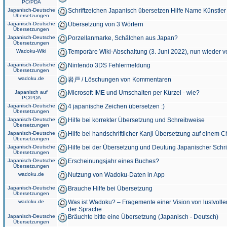
PC/PDA
Japanisch-Deutsche
Schriftzeichen Japanisch übersetzen Hilfe Name Künstler
Übersetzungen
Japanisch-Deutsche
Übersetzung von 3 Wörtern
Übersetzungen
Japanisch-Deutsche
Porzellanmarke, Schälchen aus Japan?
Übersetzungen
Wadoku-Wiki
Temporäre Wiki-Abschaltung (3. Juni 2022), nun wieder v
Japanisch-Deutsche
Nintendo 3DS Fehlermeldung
Übersetzungen
wadoku.de
岩戸 / Löschungen von Kommentaren
Japanisch auf
Microsoft IME und Umschalten per Kürzel - wie?
PC/PDA
Japanisch-Deutsche
4 japanische Zeichen übersetzen :)
Übersetzungen
Japanisch-Deutsche
Hilfe bei korrekter Übersetzung und Schreibweise
Übersetzungen
Japanisch-Deutsche
Hilfe bei handschriftlicher Kanji Übersetzung auf einem 
Übersetzungen
Japanisch-Deutsche
Hilfe bei der Übersetzung und Deutung Japanischer Schri
Übersetzungen
Japanisch-Deutsche
Erscheinungsjahr eines Buches?
Übersetzungen
wadoku.de
Nutzung von Wadoku-Daten in App
Japanisch-Deutsche
Brauche Hilfe bei Übersetzung
Übersetzungen
wadoku.de
Was ist Wadoku? – Fragemente einer Vision von lustvoll
der Sprache
Japanisch-Deutsche
Bräuchte bitte eine Übersetzung (Japanisch - Deutsch)
Übersetzungen