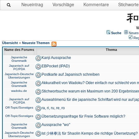
Neueintrag
Vorschläge
Kommentare
Stichworte
W
Suche
Neues
Reg
»
Übersicht
Neueste Themen
Name des Forums
Thema
Japanische
Kanji Aussprache
Grammatik
Japanisch auf
EBPocket (IPAD)
PC/PDA
Japanisch-Deutsche
Postkarte auf Japanisch schreiben
Übersetzungen
Japanische
Akkuratheit von Wadoku? Oder einfach nur schlecht von m
Grammatik
wadoku.de
Stichwortsuche warum ein Maximum von 200 Ergebnisse
Japanisch auf
Auswahlmenü für die japanische Schriftart wird nur auf j
PC/PDA
Off-Topic/Sonstiges
ra, ri, ru, re, ro
Off-Topic/Sonstiges
Übersetzungsanfrage für Freie Software möglich?
Japanische
Aussprache "wo"
Grammatik
Japanisch-Deutsche
Ist 少林拳法 für Shaolin Kempo die richtige Übersetzung?
Übersetzungen