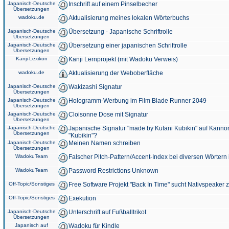
Japanisch-Deutsche
Inschrift auf einem Pinselbecher
Übersetzungen
wadoku.de
Aktualisierung meines lokalen Wörterbuchs
Japanisch-Deutsche
Übersetzung - Japanische Schriftrolle
Übersetzungen
Japanisch-Deutsche
Übersetzung einer japanischen Schriftrolle
Übersetzungen
Kanji-Lexikon
Kanji Lernprojekt (mit Wadoku Verweis)
wadoku.de
Aktualisierung der Weboberfläche
Japanisch-Deutsche
Wakizashi Signatur
Übersetzungen
Japanisch-Deutsche
Hologramm-Werbung im Film Blade Runner 2049
Übersetzungen
Japanisch-Deutsche
Cloisonne Dose mit Signatur
Übersetzungen
Japanisch-Deutsche
Japanische Signatur "made by Kutani Kubikin" auf Kanno
Übersetzungen
"Kubikin"?
Japanisch-Deutsche
Meinen Namen schreiben
Übersetzungen
WadokuTeam
Falscher Pitch-Pattern/Accent-Index bei diversen Wörtern
WadokuTeam
Password Restrictions Unknown
Off-Topic/Sonstiges
Free Software Projekt "Back In Time" sucht Nativspeaker
Off-Topic/Sonstiges
Exekution
Japanisch-Deutsche
Unterschrift auf Fußballtrikot
Übersetzungen
Japanisch auf
Wadoku für Kindle