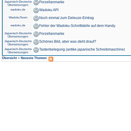
Japanisch-Deutsche
Porzellanmarke
Übersetzungen
wadoku.de
Wadoku API
WadokuTeam
Noch einmal zum Deleuze-Eintrag
wadoku.de
Fehler der Wadoku-Schnittstelle auf dem Handy.
Japanisch-Deutsche
Porzellanmarke
Übersetzungen
Japanisch-Deutsche
Schönes Bild, aber was steht drauf?
Übersetzungen
Japanisch-Deutsche
Tastenbelegung (antike japanische Schreibmaschine)
Übersetzungen
»
Übersicht
Neueste Themen