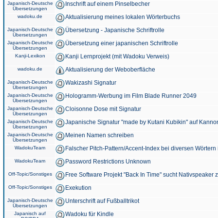
Japanisch-Deutsche
Inschrift auf einem Pinselbecher
Übersetzungen
wadoku.de
Aktualisierung meines lokalen Wörterbuchs
Japanisch-Deutsche
Übersetzung - Japanische Schriftrolle
Übersetzungen
Japanisch-Deutsche
Übersetzung einer japanischen Schriftrolle
Übersetzungen
Kanji-Lexikon
Kanji Lernprojekt (mit Wadoku Verweis)
wadoku.de
Aktualisierung der Weboberfläche
Japanisch-Deutsche
Wakizashi Signatur
Übersetzungen
Japanisch-Deutsche
Hologramm-Werbung im Film Blade Runner 2049
Übersetzungen
Japanisch-Deutsche
Cloisonne Dose mit Signatur
Übersetzungen
Japanisch-Deutsche
Japanische Signatur "made by Kutani Kubikin" auf Kanno
Übersetzungen
Japanisch-Deutsche
Meinen Namen schreiben
Übersetzungen
WadokuTeam
Falscher Pitch-Pattern/Accent-Index bei diversen Wörtern
WadokuTeam
Password Restrictions Unknown
Off-Topic/Sonstiges
Free Software Projekt "Back In Time" sucht Nativspeaker
Off-Topic/Sonstiges
Exekution
Japanisch-Deutsche
Unterschrift auf Fußballtrikot
Übersetzungen
Japanisch auf
Wadoku für Kindle