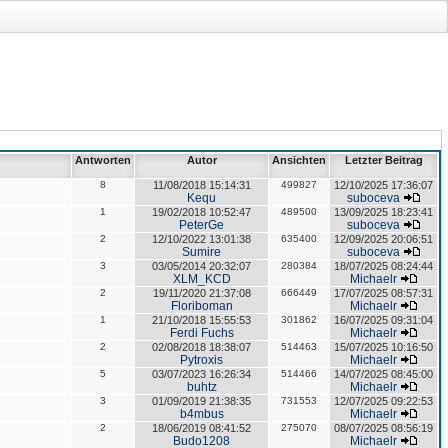
Antworten
Autor
Ansichten
Letzter Beitrag
8
11/08/2018 15:14:31
499827
12/10/2025 17:36:07
Kequ
suboceva
1
19/02/2018 10:52:47
489500
13/09/2025 18:23:41
PeterGe
suboceva
2
12/10/2022 13:01:38
635400
12/09/2025 20:06:51
Sumire
suboceva
3
03/05/2014 20:32:07
280384
18/07/2025 08:24:44
XLM_KCD
Michaelr
2
19/11/2020 21:37:08
666449
17/07/2025 08:57:31
Floriboman
Michaelr
1
21/10/2018 15:55:53
301862
16/07/2025 09:31:04
Ferdi Fuchs
Michaelr
2
02/08/2018 18:38:07
514463
15/07/2025 10:16:50
Pytroxis
Michaelr
5
03/07/2023 16:26:34
514466
14/07/2025 08:45:00
buhtz
Michaelr
3
01/09/2019 21:38:35
731553
12/07/2025 09:22:53
b4mbus
Michaelr
2
18/06/2019 08:41:52
275070
08/07/2025 08:56:19
Budo1208
Michaelr