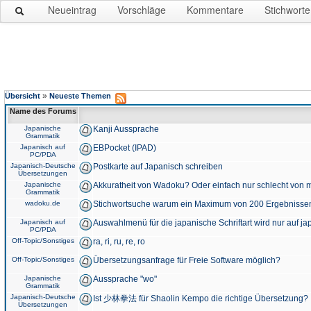
Neueintrag
Vorschläge
Kommentare
Stichworte
»
Übersicht
Neueste Themen
Name des Forums
Japanische
Kanji Aussprache
Grammatik
Japanisch auf
EBPocket (IPAD)
PC/PDA
Japanisch-Deutsche
Postkarte auf Japanisch schreiben
Übersetzungen
Japanische
Akkuratheit von Wadoku? Oder einfach nur schlecht von m
Grammatik
wadoku.de
Stichwortsuche warum ein Maximum von 200 Ergebnisse
Japanisch auf
Auswahlmenü für die japanische Schriftart wird nur auf j
PC/PDA
Off-Topic/Sonstiges
ra, ri, ru, re, ro
Off-Topic/Sonstiges
Übersetzungsanfrage für Freie Software möglich?
Japanische
Aussprache "wo"
Grammatik
Japanisch-Deutsche
Ist 少林拳法 für Shaolin Kempo die richtige Übersetzung?
Übersetzungen