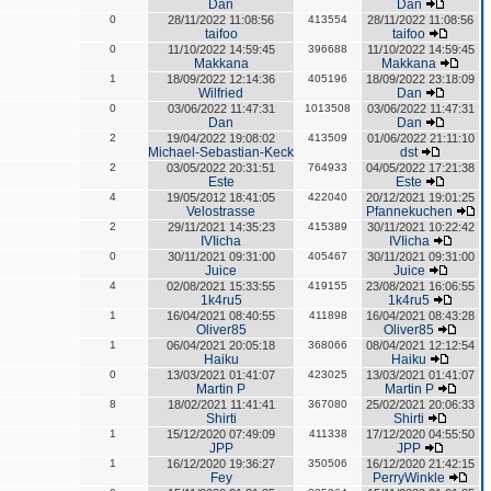
Dan
Dan
0
28/11/2022 11:08:56
413554
28/11/2022 11:08:56
taifoo
taifoo
0
11/10/2022 14:59:45
396688
11/10/2022 14:59:45
Makkana
Makkana
1
18/09/2022 12:14:36
405196
18/09/2022 23:18:09
Wilfried
Dan
0
03/06/2022 11:47:31
1013508
03/06/2022 11:47:31
Dan
Dan
2
19/04/2022 19:08:02
413509
01/06/2022 21:11:10
Michael-Sebastian-Keck
dst
2
03/05/2022 20:31:51
764933
04/05/2022 17:21:38
Este
Este
4
19/05/2012 18:41:05
422040
20/12/2021 19:01:25
Velostrasse
Pfannekuchen
2
29/11/2021 14:35:23
415389
30/11/2021 10:22:42
IVIicha
IVIicha
0
30/11/2021 09:31:00
405467
30/11/2021 09:31:00
Juice
Juice
4
02/08/2021 15:33:55
419155
23/08/2021 16:06:55
1k4ru5
1k4ru5
1
16/04/2021 08:40:55
411898
16/04/2021 08:43:28
Oliver85
Oliver85
1
06/04/2021 20:05:18
368066
08/04/2021 12:12:54
Haiku
Haiku
0
13/03/2021 01:41:07
423025
13/03/2021 01:41:07
Martin P
Martin P
8
18/02/2021 11:41:41
367080
25/02/2021 20:06:33
Shirti
Shirti
1
15/12/2020 07:49:09
411338
17/12/2020 04:55:50
JPP
JPP
1
16/12/2020 19:36:27
350506
16/12/2020 21:42:15
Fey
PerryWinkle