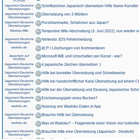
PC/PDA
Japanisch-Deutsche
Schriftzeichen Japanisch übersetzen Hilfe Name Künstler
Übersetzungen
Japanisch-Deutsche
Übersetzung von 3 Wörtern
Übersetzungen
Japanisch-Deutsche
Porzellanmarke, Schälchen aus Japan?
Übersetzungen
Wadoku-Wiki
Temporäre Wiki-Abschaltung (3. Juni 2022), nun wieder v
Japanisch-Deutsche
Nintendo 3DS Fehlermeldung
Übersetzungen
wadoku.de
岩戸 / Löschungen von Kommentaren
Japanisch auf
Microsoft IME und Umschalten per Kürzel - wie?
PC/PDA
Japanisch-Deutsche
4 japanische Zeichen übersetzen :)
Übersetzungen
Japanisch-Deutsche
Hilfe bei korrekter Übersetzung und Schreibweise
Übersetzungen
Japanisch-Deutsche
Hilfe bei handschriftlicher Kanji Übersetzung auf einem 
Übersetzungen
Japanisch-Deutsche
Hilfe bei der Übersetzung und Deutung Japanischer Schri
Übersetzungen
Japanisch-Deutsche
Erscheinungsjahr eines Buches?
Übersetzungen
wadoku.de
Nutzung von Wadoku-Daten in App
Japanisch-Deutsche
Brauche Hilfe bei Übersetzung
Übersetzungen
wadoku.de
Was ist Wadoku? – Fragemente einer Vision von lustvoll
Japanisch-Deutsche
Bräuchte bitte eine Übersetzung (Japanisch - Deutsch)
Übersetzungen