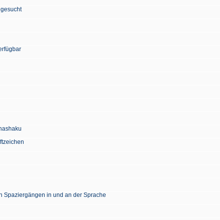
 gesucht
erfügbar
Chashaku
ftzeichen
en Spaziergängen in und an der Sprache