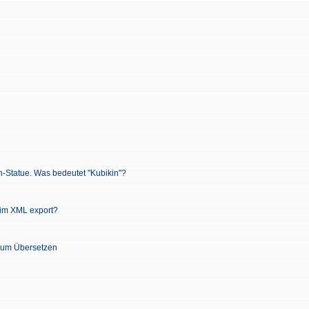
n-Statue. Was bedeutet "Kubikin"?
 im XML export?
 zum Übersetzen