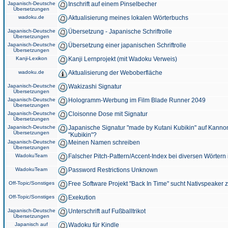
Japanisch-Deutsche
Inschrift auf einem Pinselbecher
Übersetzungen
wadoku.de
Aktualisierung meines lokalen Wörterbuchs
Japanisch-Deutsche
Übersetzung - Japanische Schriftrolle
Übersetzungen
Japanisch-Deutsche
Übersetzung einer japanischen Schriftrolle
Übersetzungen
Kanji-Lexikon
Kanji Lernprojekt (mit Wadoku Verweis)
wadoku.de
Aktualisierung der Weboberfläche
Japanisch-Deutsche
Wakizashi Signatur
Übersetzungen
Japanisch-Deutsche
Hologramm-Werbung im Film Blade Runner 2049
Übersetzungen
Japanisch-Deutsche
Cloisonne Dose mit Signatur
Übersetzungen
Japanisch-Deutsche
Japanische Signatur "made by Kutani Kubikin" auf Kanno
Übersetzungen
"Kubikin"?
Japanisch-Deutsche
Meinen Namen schreiben
Übersetzungen
WadokuTeam
Falscher Pitch-Pattern/Accent-Index bei diversen Wörtern
WadokuTeam
Password Restrictions Unknown
Off-Topic/Sonstiges
Free Software Projekt "Back In Time" sucht Nativspeaker
Off-Topic/Sonstiges
Exekution
Japanisch-Deutsche
Unterschrift auf Fußballtrikot
Übersetzungen
Japanisch auf
Wadoku für Kindle