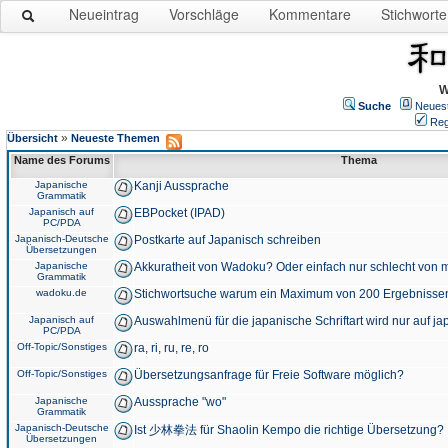
Neueintrag
Vorschläge
Kommentare
Stichworte
W
Suche
Neues
Reg
»
Übersicht
Neueste Themen
Name des Forums
Thema
Japanische
Kanji Aussprache
Grammatik
Japanisch auf
EBPocket (IPAD)
PC/PDA
Japanisch-Deutsche
Postkarte auf Japanisch schreiben
Übersetzungen
Japanische
Akkuratheit von Wadoku? Oder einfach nur schlecht von m
Grammatik
wadoku.de
Stichwortsuche warum ein Maximum von 200 Ergebnisse
Japanisch auf
Auswahlmenü für die japanische Schriftart wird nur auf j
PC/PDA
Off-Topic/Sonstiges
ra, ri, ru, re, ro
Off-Topic/Sonstiges
Übersetzungsanfrage für Freie Software möglich?
Japanische
Aussprache "wo"
Grammatik
Japanisch-Deutsche
Ist 少林拳法 für Shaolin Kempo die richtige Übersetzung?
Übersetzungen