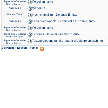
Japanisch-Deutsche
Porzellanmarke
Übersetzungen
wadoku.de
Wadoku API
WadokuTeam
Noch einmal zum Deleuze-Eintrag
wadoku.de
Fehler der Wadoku-Schnittstelle auf dem Handy.
Japanisch-Deutsche
Porzellanmarke
Übersetzungen
Japanisch-Deutsche
Schönes Bild, aber was steht drauf?
Übersetzungen
Japanisch-Deutsche
Tastenbelegung (antike japanische Schreibmaschine)
Übersetzungen
»
Übersicht
Neueste Themen