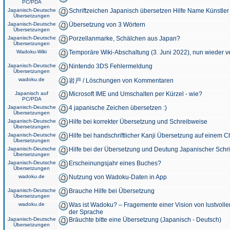
PC/PDA
Japanisch-Deutsche
Schriftzeichen Japanisch übersetzen Hilfe Name Künstler
Übersetzungen
Japanisch-Deutsche
Übersetzung von 3 Wörtern
Übersetzungen
Japanisch-Deutsche
Porzellanmarke, Schälchen aus Japan?
Übersetzungen
Wadoku-Wiki
Temporäre Wiki-Abschaltung (3. Juni 2022), nun wieder v
Japanisch-Deutsche
Nintendo 3DS Fehlermeldung
Übersetzungen
wadoku.de
岩戸 / Löschungen von Kommentaren
Japanisch auf
Microsoft IME und Umschalten per Kürzel - wie?
PC/PDA
Japanisch-Deutsche
4 japanische Zeichen übersetzen :)
Übersetzungen
Japanisch-Deutsche
Hilfe bei korrekter Übersetzung und Schreibweise
Übersetzungen
Japanisch-Deutsche
Hilfe bei handschriftlicher Kanji Übersetzung auf einem 
Übersetzungen
Japanisch-Deutsche
Hilfe bei der Übersetzung und Deutung Japanischer Schri
Übersetzungen
Japanisch-Deutsche
Erscheinungsjahr eines Buches?
Übersetzungen
wadoku.de
Nutzung von Wadoku-Daten in App
Japanisch-Deutsche
Brauche Hilfe bei Übersetzung
Übersetzungen
wadoku.de
Was ist Wadoku? – Fragemente einer Vision von lustvoll
der Sprache
Japanisch-Deutsche
Bräuchte bitte eine Übersetzung (Japanisch - Deutsch)
Übersetzungen