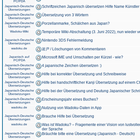
PC/PDA
Japanisch-Deutsche
Schriftzeichen Japanisch übersetzen Hilfe Name Künstler
Übersetzungen
Japanisch-Deutsche
Übersetzung von 3 Wörtern
Übersetzungen
Japanisch-Deutsche
Porzellanmarke, Schälchen aus Japan?
Übersetzungen
Wadoku-Wiki
Temporäre Wiki-Abschaltung (3. Juni 2022), nun wieder v
Japanisch-Deutsche
Nintendo 3DS Fehlermeldung
Übersetzungen
wadoku.de
岩戸 / Löschungen von Kommentaren
Japanisch auf
Microsoft IME und Umschalten per Kürzel - wie?
PC/PDA
Japanisch-Deutsche
4 japanische Zeichen übersetzen :)
Übersetzungen
Japanisch-Deutsche
Hilfe bei korrekter Übersetzung und Schreibweise
Übersetzungen
Japanisch-Deutsche
Hilfe bei handschriftlicher Kanji Übersetzung auf einem 
Übersetzungen
Japanisch-Deutsche
Hilfe bei der Übersetzung und Deutung Japanischer Schri
Übersetzungen
Japanisch-Deutsche
Erscheinungsjahr eines Buches?
Übersetzungen
wadoku.de
Nutzung von Wadoku-Daten in App
Japanisch-Deutsche
Brauche Hilfe bei Übersetzung
Übersetzungen
wadoku.de
Was ist Wadoku? – Fragemente einer Vision von lustvoll
der Sprache
Japanisch-Deutsche
Bräuchte bitte eine Übersetzung (Japanisch - Deutsch)
Übersetzungen