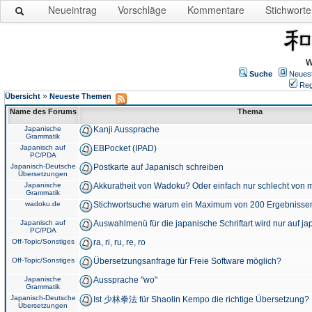
Neueintrag
Vorschläge
Kommentare
Stichworte
W
Suche
Neues
Reg
»
Übersicht
Neueste Themen
Name des Forums
Thema
Japanische
Kanji Aussprache
Grammatik
Japanisch auf
EBPocket (IPAD)
PC/PDA
Japanisch-Deutsche
Postkarte auf Japanisch schreiben
Übersetzungen
Japanische
Akkuratheit von Wadoku? Oder einfach nur schlecht von m
Grammatik
wadoku.de
Stichwortsuche warum ein Maximum von 200 Ergebnisse
Japanisch auf
Auswahlmenü für die japanische Schriftart wird nur auf j
PC/PDA
Off-Topic/Sonstiges
ra, ri, ru, re, ro
Off-Topic/Sonstiges
Übersetzungsanfrage für Freie Software möglich?
Japanische
Aussprache "wo"
Grammatik
Japanisch-Deutsche
Ist 少林拳法 für Shaolin Kempo die richtige Übersetzung?
Übersetzungen