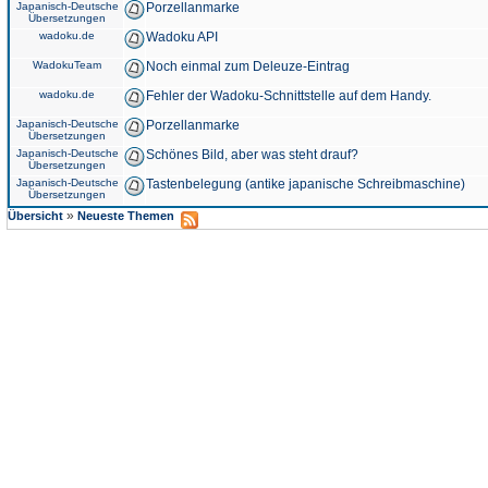
Japanisch-Deutsche
Porzellanmarke
Übersetzungen
wadoku.de
Wadoku API
WadokuTeam
Noch einmal zum Deleuze-Eintrag
wadoku.de
Fehler der Wadoku-Schnittstelle auf dem Handy.
Japanisch-Deutsche
Porzellanmarke
Übersetzungen
Japanisch-Deutsche
Schönes Bild, aber was steht drauf?
Übersetzungen
Japanisch-Deutsche
Tastenbelegung (antike japanische Schreibmaschine)
Übersetzungen
»
Übersicht
Neueste Themen