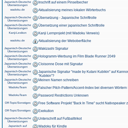
Japanisch-Deutsche
Inschrift auf einem Pinselbecher
Übersetzungen
wadoku.de
Aktualisierung meines lokalen Wörterbuchs
Japanisch-Deutsche
Übersetzung - Japanische Schriftrolle
Übersetzungen
Japanisch-Deutsche
Übersetzung einer japanischen Schriftrolle
Übersetzungen
Kanji-Lexikon
Kanji Lernprojekt (mit Wadoku Verweis)
wadoku.de
Aktualisierung der Weboberfläche
Japanisch-Deutsche
Wakizashi Signatur
Übersetzungen
Japanisch-Deutsche
Hologramm-Werbung im Film Blade Runner 2049
Übersetzungen
Japanisch-Deutsche
Cloisonne Dose mit Signatur
Übersetzungen
Japanisch-Deutsche
Japanische Signatur "made by Kutani Kubikin" auf Kanno
Übersetzungen
"Kubikin"?
Japanisch-Deutsche
Meinen Namen schreiben
Übersetzungen
WadokuTeam
Falscher Pitch-Pattern/Accent-Index bei diversen Wörtern
WadokuTeam
Password Restrictions Unknown
Off-Topic/Sonstiges
Free Software Projekt "Back In Time" sucht Nativspeaker
Off-Topic/Sonstiges
Exekution
Japanisch-Deutsche
Unterschrift auf Fußballtrikot
Übersetzungen
Japanisch auf
Wadoku für Kindle