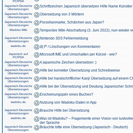
PC/PDA
Japanisch-Deutsche
Schriftzeichen Japanisch übersetzen Hilfe Name Künstler
Übersetzungen
Japanisch-Deutsche
Übersetzung von 3 Wörtern
Übersetzungen
Japanisch-Deutsche
Porzellanmarke, Schälchen aus Japan?
Übersetzungen
Wadoku-Wiki
Temporäre Wiki-Abschaltung (3. Juni 2022), nun wieder v
Japanisch-Deutsche
Nintendo 3DS Fehlermeldung
Übersetzungen
wadoku.de
岩戸 / Löschungen von Kommentaren
Japanisch auf
Microsoft IME und Umschalten per Kürzel - wie?
PC/PDA
Japanisch-Deutsche
4 japanische Zeichen übersetzen :)
Übersetzungen
Japanisch-Deutsche
Hilfe bei korrekter Übersetzung und Schreibweise
Übersetzungen
Japanisch-Deutsche
Hilfe bei handschriftlicher Kanji Übersetzung auf einem 
Übersetzungen
Japanisch-Deutsche
Hilfe bei der Übersetzung und Deutung Japanischer Schri
Übersetzungen
Japanisch-Deutsche
Erscheinungsjahr eines Buches?
Übersetzungen
wadoku.de
Nutzung von Wadoku-Daten in App
Japanisch-Deutsche
Brauche Hilfe bei Übersetzung
Übersetzungen
wadoku.de
Was ist Wadoku? – Fragemente einer Vision von lustvoll
der Sprache
Japanisch-Deutsche
Bräuchte bitte eine Übersetzung (Japanisch - Deutsch)
Übersetzungen