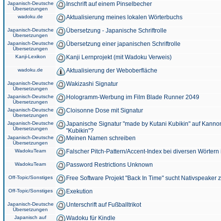
Japanisch-Deutsche
Inschrift auf einem Pinselbecher
Übersetzungen
wadoku.de
Aktualisierung meines lokalen Wörterbuchs
Japanisch-Deutsche
Übersetzung - Japanische Schriftrolle
Übersetzungen
Japanisch-Deutsche
Übersetzung einer japanischen Schriftrolle
Übersetzungen
Kanji-Lexikon
Kanji Lernprojekt (mit Wadoku Verweis)
wadoku.de
Aktualisierung der Weboberfläche
Japanisch-Deutsche
Wakizashi Signatur
Übersetzungen
Japanisch-Deutsche
Hologramm-Werbung im Film Blade Runner 2049
Übersetzungen
Japanisch-Deutsche
Cloisonne Dose mit Signatur
Übersetzungen
Japanisch-Deutsche
Japanische Signatur "made by Kutani Kubikin" auf Kanno
Übersetzungen
"Kubikin"?
Japanisch-Deutsche
Meinen Namen schreiben
Übersetzungen
WadokuTeam
Falscher Pitch-Pattern/Accent-Index bei diversen Wörtern
WadokuTeam
Password Restrictions Unknown
Off-Topic/Sonstiges
Free Software Projekt "Back In Time" sucht Nativspeaker
Off-Topic/Sonstiges
Exekution
Japanisch-Deutsche
Unterschrift auf Fußballtrikot
Übersetzungen
Japanisch auf
Wadoku für Kindle