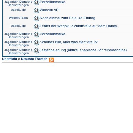
Japanisch-Deutsche
Porzellanmarke
Übersetzungen
wadoku.de
Wadoku API
WadokuTeam
Noch einmal zum Deleuze-Eintrag
wadoku.de
Fehler der Wadoku-Schnittstelle auf dem Handy.
Japanisch-Deutsche
Porzellanmarke
Übersetzungen
Japanisch-Deutsche
Schönes Bild, aber was steht drauf?
Übersetzungen
Japanisch-Deutsche
Tastenbelegung (antike japanische Schreibmaschine)
Übersetzungen
»
Übersicht
Neueste Themen