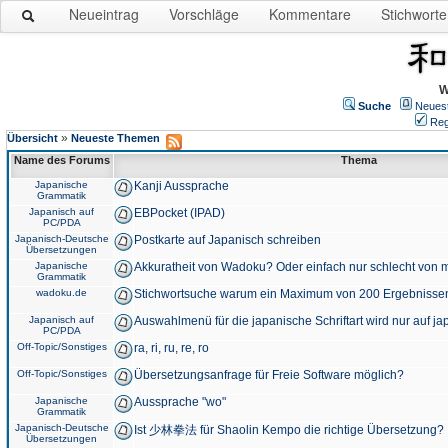
Neueintrag
Vorschläge
Kommentare
Stichworte
W
Suche
Neues
Reg
»
Übersicht
Neueste Themen
Name des Forums
Thema
Japanische
Kanji Aussprache
Grammatik
Japanisch auf
EBPocket (IPAD)
PC/PDA
Japanisch-Deutsche
Postkarte auf Japanisch schreiben
Übersetzungen
Japanische
Akkuratheit von Wadoku? Oder einfach nur schlecht von m
Grammatik
wadoku.de
Stichwortsuche warum ein Maximum von 200 Ergebnisse
Japanisch auf
Auswahlmenü für die japanische Schriftart wird nur auf j
PC/PDA
Off-Topic/Sonstiges
ra, ri, ru, re, ro
Off-Topic/Sonstiges
Übersetzungsanfrage für Freie Software möglich?
Japanische
Aussprache "wo"
Grammatik
Japanisch-Deutsche
Ist 少林拳法 für Shaolin Kempo die richtige Übersetzung?
Übersetzungen