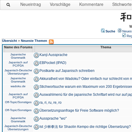
Neueintrag
Vorschläge
Kommentare
Stichworte
W
Suche
Neues
Reg
»
Übersicht
Neueste Themen
Name des Forums
Thema
Japanische
Kanji Aussprache
Grammatik
Japanisch auf
EBPocket (IPAD)
PC/PDA
Japanisch-Deutsche
Postkarte auf Japanisch schreiben
Übersetzungen
Japanische
Akkuratheit von Wadoku? Oder einfach nur schlecht von m
Grammatik
wadoku.de
Stichwortsuche warum ein Maximum von 200 Ergebnisse
Japanisch auf
Auswahlmenü für die japanische Schriftart wird nur auf j
PC/PDA
Off-Topic/Sonstiges
ra, ri, ru, re, ro
Off-Topic/Sonstiges
Übersetzungsanfrage für Freie Software möglich?
Japanische
Aussprache "wo"
Grammatik
Japanisch-Deutsche
Ist 少林拳法 für Shaolin Kempo die richtige Übersetzung?
Übersetzungen