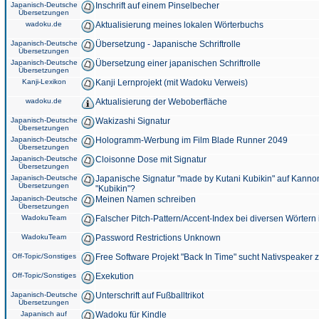
Japanisch-Deutsche
Inschrift auf einem Pinselbecher
Übersetzungen
wadoku.de
Aktualisierung meines lokalen Wörterbuchs
Japanisch-Deutsche
Übersetzung - Japanische Schriftrolle
Übersetzungen
Japanisch-Deutsche
Übersetzung einer japanischen Schriftrolle
Übersetzungen
Kanji-Lexikon
Kanji Lernprojekt (mit Wadoku Verweis)
wadoku.de
Aktualisierung der Weboberfläche
Japanisch-Deutsche
Wakizashi Signatur
Übersetzungen
Japanisch-Deutsche
Hologramm-Werbung im Film Blade Runner 2049
Übersetzungen
Japanisch-Deutsche
Cloisonne Dose mit Signatur
Übersetzungen
Japanisch-Deutsche
Japanische Signatur "made by Kutani Kubikin" auf Kanno
Übersetzungen
"Kubikin"?
Japanisch-Deutsche
Meinen Namen schreiben
Übersetzungen
WadokuTeam
Falscher Pitch-Pattern/Accent-Index bei diversen Wörtern
WadokuTeam
Password Restrictions Unknown
Off-Topic/Sonstiges
Free Software Projekt "Back In Time" sucht Nativspeaker
Off-Topic/Sonstiges
Exekution
Japanisch-Deutsche
Unterschrift auf Fußballtrikot
Übersetzungen
Japanisch auf
Wadoku für Kindle