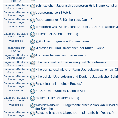
PC/PDA
Japanisch-Deutsche
Schriftzeichen Japanisch übersetzen Hilfe Name Künstler
Übersetzungen
Japanisch-Deutsche
Übersetzung von 3 Wörtern
Übersetzungen
Japanisch-Deutsche
Porzellanmarke, Schälchen aus Japan?
Übersetzungen
Wadoku-Wiki
Temporäre Wiki-Abschaltung (3. Juni 2022), nun wieder v
Japanisch-Deutsche
Nintendo 3DS Fehlermeldung
Übersetzungen
wadoku.de
岩戸 / Löschungen von Kommentaren
Japanisch auf
Microsoft IME und Umschalten per Kürzel - wie?
PC/PDA
Japanisch-Deutsche
4 japanische Zeichen übersetzen :)
Übersetzungen
Japanisch-Deutsche
Hilfe bei korrekter Übersetzung und Schreibweise
Übersetzungen
Japanisch-Deutsche
Hilfe bei handschriftlicher Kanji Übersetzung auf einem 
Übersetzungen
Japanisch-Deutsche
Hilfe bei der Übersetzung und Deutung Japanischer Schri
Übersetzungen
Japanisch-Deutsche
Erscheinungsjahr eines Buches?
Übersetzungen
wadoku.de
Nutzung von Wadoku-Daten in App
Japanisch-Deutsche
Brauche Hilfe bei Übersetzung
Übersetzungen
wadoku.de
Was ist Wadoku? – Fragemente einer Vision von lustvoll
der Sprache
Japanisch-Deutsche
Bräuchte bitte eine Übersetzung (Japanisch - Deutsch)
Übersetzungen