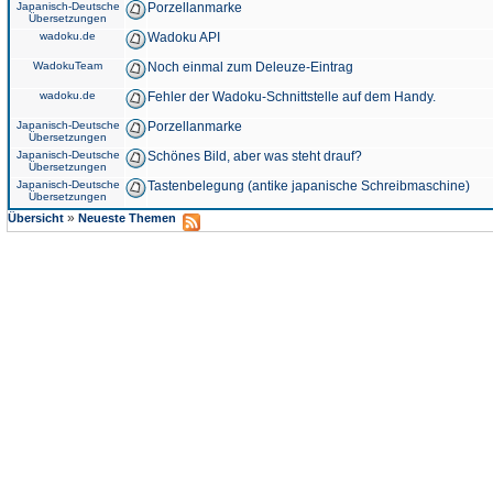
Japanisch-Deutsche
Porzellanmarke
Übersetzungen
wadoku.de
Wadoku API
WadokuTeam
Noch einmal zum Deleuze-Eintrag
wadoku.de
Fehler der Wadoku-Schnittstelle auf dem Handy.
Japanisch-Deutsche
Porzellanmarke
Übersetzungen
Japanisch-Deutsche
Schönes Bild, aber was steht drauf?
Übersetzungen
Japanisch-Deutsche
Tastenbelegung (antike japanische Schreibmaschine)
Übersetzungen
»
Übersicht
Neueste Themen