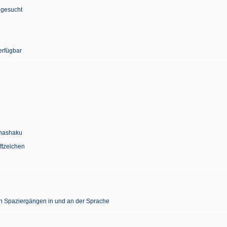
 gesucht
erfügbar
Chashaku
ftzeichen
en Spaziergängen in und an der Sprache