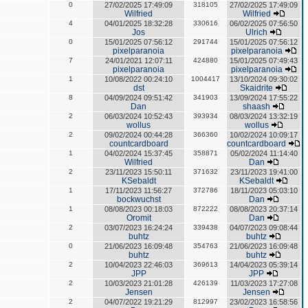
0
27/02/2025 17:49:09
318105
27/02/2025 17:49:09
Wilfried
Wilfried
4
04/01/2025 18:32:28
330616
06/02/2025 07:56:50
Jos
Ulrich
0
15/01/2025 07:56:12
291744
15/01/2025 07:56:12
pixelparanoia
pixelparanoia
7
24/01/2021 12:07:11
424880
15/01/2025 07:49:43
pixelparanoia
pixelparanoia
1
10/08/2022 00:24:10
1004417
13/10/2024 09:30:02
dst
Skaidrite
8
04/09/2024 09:51:42
341903
13/09/2024 17:55:22
Dan
shaash
2
06/03/2024 10:52:43
393934
08/03/2024 13:32:19
wollus
wollus
2
09/02/2024 00:44:28
366360
10/02/2024 10:09:17
countcardboard
countcardboard
1
04/02/2024 15:37:45
358871
05/02/2024 11:14:40
Wilfried
Dan
2
23/11/2023 15:50:11
371632
23/11/2023 19:41:00
KSebaldt
KSebaldt
1
17/11/2023 11:56:27
372786
18/11/2023 05:03:10
bockwuchst
Dan
1
08/08/2023 00:18:03
872222
08/08/2023 20:37:14
Oromit
Dan
2
03/07/2023 16:24:24
339438
04/07/2023 09:08:44
buhtz
buhtz
0
21/06/2023 16:09:48
354763
21/06/2023 16:09:48
buhtz
buhtz
2
10/04/2023 22:46:03
369613
14/04/2023 05:39:14
JPP
JPP
2
10/03/2023 21:01:28
426139
11/03/2023 17:27:08
Jensen
Jensen
2
04/07/2022 19:21:29
812997
23/02/2023 16:58:56