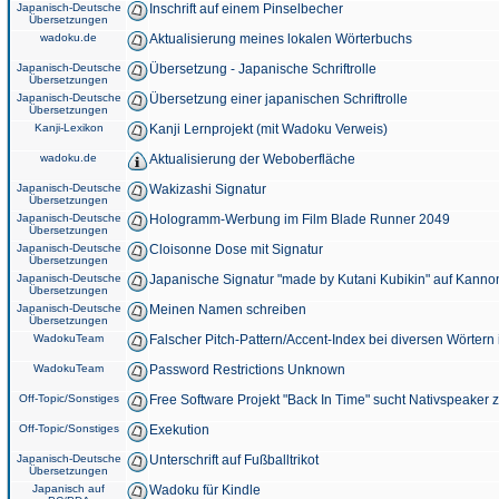
Japanisch-Deutsche
Inschrift auf einem Pinselbecher
Übersetzungen
wadoku.de
Aktualisierung meines lokalen Wörterbuchs
Japanisch-Deutsche
Übersetzung - Japanische Schriftrolle
Übersetzungen
Japanisch-Deutsche
Übersetzung einer japanischen Schriftrolle
Übersetzungen
Kanji-Lexikon
Kanji Lernprojekt (mit Wadoku Verweis)
wadoku.de
Aktualisierung der Weboberfläche
Japanisch-Deutsche
Wakizashi Signatur
Übersetzungen
Japanisch-Deutsche
Hologramm-Werbung im Film Blade Runner 2049
Übersetzungen
Japanisch-Deutsche
Cloisonne Dose mit Signatur
Übersetzungen
Japanisch-Deutsche
Japanische Signatur "made by Kutani Kubikin" auf Kanno
Übersetzungen
Japanisch-Deutsche
Meinen Namen schreiben
Übersetzungen
WadokuTeam
Falscher Pitch-Pattern/Accent-Index bei diversen Wörtern
WadokuTeam
Password Restrictions Unknown
Off-Topic/Sonstiges
Free Software Projekt "Back In Time" sucht Nativspeaker
Off-Topic/Sonstiges
Exekution
Japanisch-Deutsche
Unterschrift auf Fußballtrikot
Übersetzungen
Japanisch auf
Wadoku für Kindle