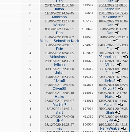
Dan
Dan
0
28/11/2022 11:08:56
413547
28/11/2022 11:08:56
taifoo
taifoo
0
11/10/2022 14:59:45
396681
11/10/2022 14:59:45
Makkana
Makkana
1
18/09/2022 12:14:36
405192
18/09/2022 23:18:09
Wilfried
Dan
0
03/06/2022 11:47:31
1013493
03/06/2022 11:47:31
Dan
Dan
2
19/04/2022 19:08:02
413502
01/06/2022 21:11:10
Michael-Sebastian-Keck
dst
2
03/05/2022 20:31:51
764926
04/05/2022 17:21:38
Este
Este
4
19/05/2012 18:41:05
422036
20/12/2021 19:01:25
Velostrasse
Pfannekuchen
2
29/11/2021 14:35:23
415379
30/11/2021 10:22:42
IVIicha
IVIicha
0
30/11/2021 09:31:00
405460
30/11/2021 09:31:00
Juice
Juice
4
02/08/2021 15:33:55
419152
23/08/2021 16:06:55
1k4ru5
1k4ru5
1
16/04/2021 08:40:55
411894
16/04/2021 08:43:28
Oliver85
Oliver85
1
06/04/2021 20:05:18
368062
08/04/2021 12:12:54
Haiku
Haiku
0
13/03/2021 01:41:07
423018
13/03/2021 01:41:07
Martin P
Martin P
8
18/02/2021 11:41:41
367074
25/02/2021 20:06:33
Shirti
Shirti
1
15/12/2020 07:49:09
411335
17/12/2020 04:55:50
JPP
JPP
1
16/12/2020 19:36:27
350504
16/12/2020 21:42:15
Fey
PerryWinkle