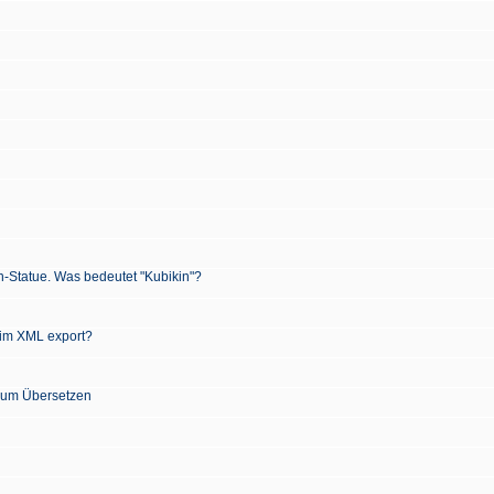
n-Statue. Was bedeutet "Kubikin"?
 im XML export?
 zum Übersetzen