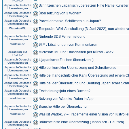
PC/PDA
Japanisch-Deutsche
Schriftzeichen Japanisch übersetzen Hilfe Name Künstler
Übersetzungen
Japanisch-Deutsche
Übersetzung von 3 Wörtern
Übersetzungen
Japanisch-Deutsche
Porzellanmarke, Schälchen aus Japan?
Übersetzungen
Wadoku-Wiki
Temporäre Wiki-Abschaltung (3. Juni 2022), nun wieder v
Japanisch-Deutsche
Nintendo 3DS Fehlermeldung
Übersetzungen
wadoku.de
岩戸 / Löschungen von Kommentaren
Japanisch auf
Microsoft IME und Umschalten per Kürzel - wie?
PC/PDA
Japanisch-Deutsche
4 japanische Zeichen übersetzen :)
Übersetzungen
Japanisch-Deutsche
Hilfe bei korrekter Übersetzung und Schreibweise
Übersetzungen
Japanisch-Deutsche
Hilfe bei handschriftlicher Kanji Übersetzung auf einem 
Übersetzungen
Japanisch-Deutsche
Hilfe bei der Übersetzung und Deutung Japanischer Schri
Übersetzungen
Japanisch-Deutsche
Erscheinungsjahr eines Buches?
Übersetzungen
wadoku.de
Nutzung von Wadoku-Daten in App
Japanisch-Deutsche
Brauche Hilfe bei Übersetzung
Übersetzungen
wadoku.de
Was ist Wadoku? – Fragemente einer Vision von lustvoll
Japanisch-Deutsche
Bräuchte bitte eine Übersetzung (Japanisch - Deutsch)
Übersetzungen