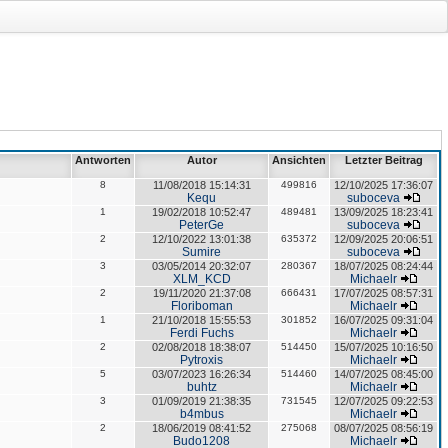
Antworten
Autor
Ansichten
Letzter Beitrag
8
11/08/2018 15:14:31
499816
12/10/2025 17:36:07
Kequ
suboceva
1
19/02/2018 10:52:47
489481
13/09/2025 18:23:41
PeterGe
suboceva
2
12/10/2022 13:01:38
635372
12/09/2025 20:06:51
Sumire
suboceva
3
03/05/2014 20:32:07
280367
18/07/2025 08:24:44
XLM_KCD
Michaelr
2
19/11/2020 21:37:08
666431
17/07/2025 08:57:31
Floriboman
Michaelr
1
21/10/2018 15:55:53
301852
16/07/2025 09:31:04
Ferdi Fuchs
Michaelr
2
02/08/2018 18:38:07
514450
15/07/2025 10:16:50
Pytroxis
Michaelr
5
03/07/2023 16:26:34
514460
14/07/2025 08:45:00
buhtz
Michaelr
3
01/09/2019 21:38:35
731545
12/07/2025 09:22:53
b4mbus
Michaelr
2
18/06/2019 08:41:52
275068
08/07/2025 08:56:19
Budo1208
Michaelr