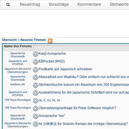
Neueintrag
Vorschläge
Kommentare
Stichworte
»
Übersicht
Neueste Themen
Name des Forums
Japanische
Kanji Aussprache
Grammatik
Japanisch auf
EBPocket (IPAD)
PC/PDA
Japanisch-Deutsche
Postkarte auf Japanisch schreiben
Übersetzungen
Japanische
Akkuratheit von Wadoku? Oder einfach nur schlecht von m
Grammatik
wadoku.de
Stichwortsuche warum ein Maximum von 200 Ergebnisse
Japanisch auf
Auswahlmenü für die japanische Schriftart wird nur auf j
PC/PDA
Off-Topic/Sonstiges
ra, ri, ru, re, ro
Off-Topic/Sonstiges
Übersetzungsanfrage für Freie Software möglich?
Japanische
Aussprache "wo"
Grammatik
Japanisch-Deutsche
Ist 少林拳法 für Shaolin Kempo die richtige Übersetzung?
Übersetzungen