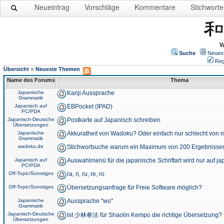
Neueintrag
Vorschläge
Kommentare
Stichworte
W
Suche
Neues
Reg
»
Übersicht
Neueste Themen
Name des Forums
Thema
Japanische
Kanji Aussprache
Grammatik
Japanisch auf
EBPocket (IPAD)
PC/PDA
Japanisch-Deutsche
Postkarte auf Japanisch schreiben
Übersetzungen
Japanische
Akkuratheit von Wadoku? Oder einfach nur schlecht von m
Grammatik
wadoku.de
Stichwortsuche warum ein Maximum von 200 Ergebnisse
Japanisch auf
Auswahlmenü für die japanische Schriftart wird nur auf j
PC/PDA
Off-Topic/Sonstiges
ra, ri, ru, re, ro
Off-Topic/Sonstiges
Übersetzungsanfrage für Freie Software möglich?
Japanische
Aussprache "wo"
Grammatik
Japanisch-Deutsche
Ist 少林拳法 für Shaolin Kempo die richtige Übersetzung?
Übersetzungen