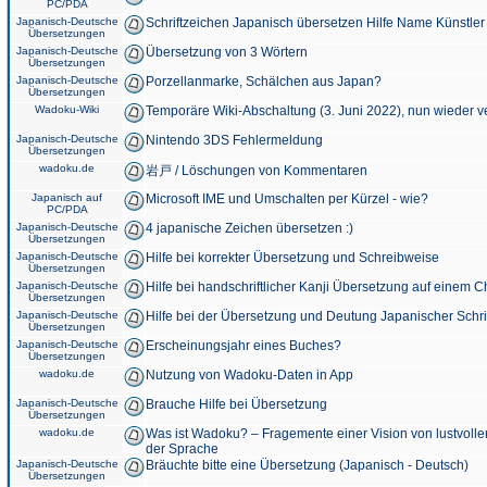
PC/PDA
Japanisch-Deutsche
Schriftzeichen Japanisch übersetzen Hilfe Name Künstler
Übersetzungen
Japanisch-Deutsche
Übersetzung von 3 Wörtern
Übersetzungen
Japanisch-Deutsche
Porzellanmarke, Schälchen aus Japan?
Übersetzungen
Wadoku-Wiki
Temporäre Wiki-Abschaltung (3. Juni 2022), nun wieder v
Japanisch-Deutsche
Nintendo 3DS Fehlermeldung
Übersetzungen
wadoku.de
岩戸 / Löschungen von Kommentaren
Japanisch auf
Microsoft IME und Umschalten per Kürzel - wie?
PC/PDA
Japanisch-Deutsche
4 japanische Zeichen übersetzen :)
Übersetzungen
Japanisch-Deutsche
Hilfe bei korrekter Übersetzung und Schreibweise
Übersetzungen
Japanisch-Deutsche
Hilfe bei handschriftlicher Kanji Übersetzung auf einem 
Übersetzungen
Japanisch-Deutsche
Hilfe bei der Übersetzung und Deutung Japanischer Schri
Übersetzungen
Japanisch-Deutsche
Erscheinungsjahr eines Buches?
Übersetzungen
wadoku.de
Nutzung von Wadoku-Daten in App
Japanisch-Deutsche
Brauche Hilfe bei Übersetzung
Übersetzungen
wadoku.de
Was ist Wadoku? – Fragemente einer Vision von lustvoll
der Sprache
Japanisch-Deutsche
Bräuchte bitte eine Übersetzung (Japanisch - Deutsch)
Übersetzungen