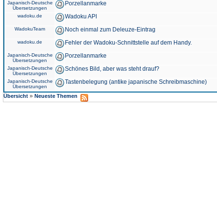
Japanisch-Deutsche
Porzellanmarke
Übersetzungen
wadoku.de
Wadoku API
WadokuTeam
Noch einmal zum Deleuze-Eintrag
wadoku.de
Fehler der Wadoku-Schnittstelle auf dem Handy.
Japanisch-Deutsche
Porzellanmarke
Übersetzungen
Japanisch-Deutsche
Schönes Bild, aber was steht drauf?
Übersetzungen
Japanisch-Deutsche
Tastenbelegung (antike japanische Schreibmaschine)
Übersetzungen
»
Übersicht
Neueste Themen