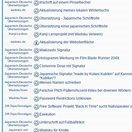
Japanisch-Deutsche
Inschrift auf einem Pinselbecher
Übersetzungen
wadoku.de
Aktualisierung meines lokalen Wörterbuchs
Japanisch-Deutsche
Übersetzung - Japanische Schriftrolle
Übersetzungen
Japanisch-Deutsche
Übersetzung einer japanischen Schriftrolle
Übersetzungen
Kanji-Lexikon
Kanji Lernprojekt (mit Wadoku Verweis)
wadoku.de
Aktualisierung der Weboberfläche
Japanisch-Deutsche
Wakizashi Signatur
Übersetzungen
Japanisch-Deutsche
Hologramm-Werbung im Film Blade Runner 2049
Übersetzungen
Japanisch-Deutsche
Cloisonne Dose mit Signatur
Übersetzungen
Japanisch-Deutsche
Japanische Signatur "made by Kutani Kubikin" auf Kanno
Übersetzungen
"Kubikin"?
Japanisch-Deutsche
Meinen Namen schreiben
Übersetzungen
WadokuTeam
Falscher Pitch-Pattern/Accent-Index bei diversen Wörtern
WadokuTeam
Password Restrictions Unknown
Off-Topic/Sonstiges
Free Software Projekt "Back In Time" sucht Nativspeaker
Off-Topic/Sonstiges
Exekution
Japanisch-Deutsche
Unterschrift auf Fußballtrikot
Übersetzungen
Japanisch auf
Wadoku für Kindle