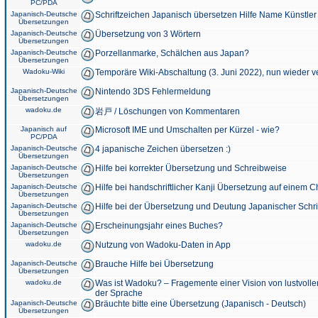
PC/PDA
Japanisch-Deutsche
Schriftzeichen Japanisch übersetzen Hilfe Name Künstler
Übersetzungen
Japanisch-Deutsche
Übersetzung von 3 Wörtern
Übersetzungen
Japanisch-Deutsche
Porzellanmarke, Schälchen aus Japan?
Übersetzungen
Wadoku-Wiki
Temporäre Wiki-Abschaltung (3. Juni 2022), nun wieder v
Japanisch-Deutsche
Nintendo 3DS Fehlermeldung
Übersetzungen
wadoku.de
岩戸 / Löschungen von Kommentaren
Japanisch auf
Microsoft IME und Umschalten per Kürzel - wie?
PC/PDA
Japanisch-Deutsche
4 japanische Zeichen übersetzen :)
Übersetzungen
Japanisch-Deutsche
Hilfe bei korrekter Übersetzung und Schreibweise
Übersetzungen
Japanisch-Deutsche
Hilfe bei handschriftlicher Kanji Übersetzung auf einem 
Übersetzungen
Japanisch-Deutsche
Hilfe bei der Übersetzung und Deutung Japanischer Schri
Übersetzungen
Japanisch-Deutsche
Erscheinungsjahr eines Buches?
Übersetzungen
wadoku.de
Nutzung von Wadoku-Daten in App
Japanisch-Deutsche
Brauche Hilfe bei Übersetzung
Übersetzungen
wadoku.de
Was ist Wadoku? – Fragemente einer Vision von lustvoll
der Sprache
Japanisch-Deutsche
Bräuchte bitte eine Übersetzung (Japanisch - Deutsch)
Übersetzungen