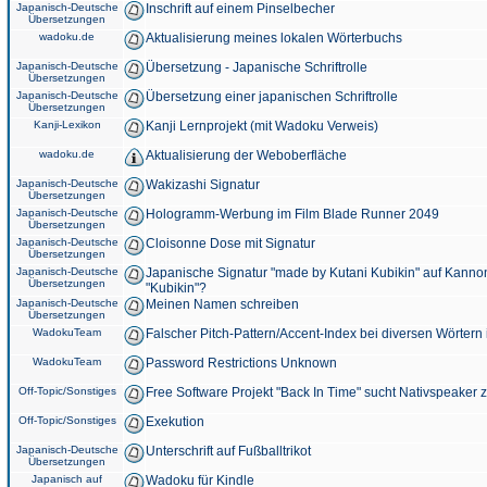
Japanisch-Deutsche
Inschrift auf einem Pinselbecher
Übersetzungen
wadoku.de
Aktualisierung meines lokalen Wörterbuchs
Japanisch-Deutsche
Übersetzung - Japanische Schriftrolle
Übersetzungen
Japanisch-Deutsche
Übersetzung einer japanischen Schriftrolle
Übersetzungen
Kanji-Lexikon
Kanji Lernprojekt (mit Wadoku Verweis)
wadoku.de
Aktualisierung der Weboberfläche
Japanisch-Deutsche
Wakizashi Signatur
Übersetzungen
Japanisch-Deutsche
Hologramm-Werbung im Film Blade Runner 2049
Übersetzungen
Japanisch-Deutsche
Cloisonne Dose mit Signatur
Übersetzungen
Japanisch-Deutsche
Japanische Signatur "made by Kutani Kubikin" auf Kanno
Übersetzungen
"Kubikin"?
Japanisch-Deutsche
Meinen Namen schreiben
Übersetzungen
WadokuTeam
Falscher Pitch-Pattern/Accent-Index bei diversen Wörtern
WadokuTeam
Password Restrictions Unknown
Off-Topic/Sonstiges
Free Software Projekt "Back In Time" sucht Nativspeaker
Off-Topic/Sonstiges
Exekution
Japanisch-Deutsche
Unterschrift auf Fußballtrikot
Übersetzungen
Japanisch auf
Wadoku für Kindle