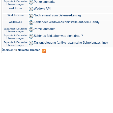
Japanisch-Deutsche
Porzellanmarke
Übersetzungen
wadoku.de
Wadoku API
WadokuTeam
Noch einmal zum Deleuze-Eintrag
wadoku.de
Fehler der Wadoku-Schnittstelle auf dem Handy.
Japanisch-Deutsche
Porzellanmarke
Übersetzungen
Japanisch-Deutsche
Schönes Bild, aber was steht drauf?
Übersetzungen
Japanisch-Deutsche
Tastenbelegung (antike japanische Schreibmaschine)
Übersetzungen
»
Übersicht
Neueste Themen