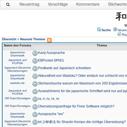
Neueintrag
Vorschläge
Kommentare
Stichworte
W
Suche
Neues
Reg
»
Übersicht
Neueste Themen
Name des Forums
Thema
Japanische
Kanji Aussprache
Grammatik
Japanisch auf
EBPocket (IPAD)
PC/PDA
Japanisch-Deutsche
Postkarte auf Japanisch schreiben
Übersetzungen
Japanische
Akkuratheit von Wadoku? Oder einfach nur schlecht von m
Grammatik
wadoku.de
Stichwortsuche warum ein Maximum von 200 Ergebnisse
Japanisch auf
Auswahlmenü für die japanische Schriftart wird nur auf j
PC/PDA
Off-Topic/Sonstiges
ra, ri, ru, re, ro
Off-Topic/Sonstiges
Übersetzungsanfrage für Freie Software möglich?
Japanische
Aussprache "wo"
Grammatik
Japanisch-Deutsche
Ist 少林拳法 für Shaolin Kempo die richtige Übersetzung?
Übersetzungen