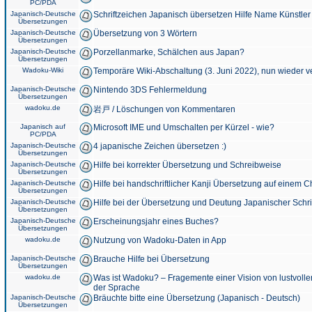
PC/PDA
Japanisch-Deutsche
Schriftzeichen Japanisch übersetzen Hilfe Name Künstler
Übersetzungen
Japanisch-Deutsche
Übersetzung von 3 Wörtern
Übersetzungen
Japanisch-Deutsche
Porzellanmarke, Schälchen aus Japan?
Übersetzungen
Wadoku-Wiki
Temporäre Wiki-Abschaltung (3. Juni 2022), nun wieder v
Japanisch-Deutsche
Nintendo 3DS Fehlermeldung
Übersetzungen
wadoku.de
岩戸 / Löschungen von Kommentaren
Japanisch auf
Microsoft IME und Umschalten per Kürzel - wie?
PC/PDA
Japanisch-Deutsche
4 japanische Zeichen übersetzen :)
Übersetzungen
Japanisch-Deutsche
Hilfe bei korrekter Übersetzung und Schreibweise
Übersetzungen
Japanisch-Deutsche
Hilfe bei handschriftlicher Kanji Übersetzung auf einem 
Übersetzungen
Japanisch-Deutsche
Hilfe bei der Übersetzung und Deutung Japanischer Schri
Übersetzungen
Japanisch-Deutsche
Erscheinungsjahr eines Buches?
Übersetzungen
wadoku.de
Nutzung von Wadoku-Daten in App
Japanisch-Deutsche
Brauche Hilfe bei Übersetzung
Übersetzungen
wadoku.de
Was ist Wadoku? – Fragemente einer Vision von lustvoll
der Sprache
Japanisch-Deutsche
Bräuchte bitte eine Übersetzung (Japanisch - Deutsch)
Übersetzungen