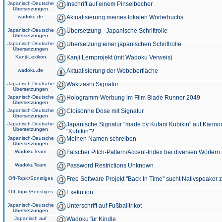
Japanisch-Deutsche
Inschrift auf einem Pinselbecher
Übersetzungen
wadoku.de
Aktualisierung meines lokalen Wörterbuchs
Japanisch-Deutsche
Übersetzung - Japanische Schriftrolle
Übersetzungen
Japanisch-Deutsche
Übersetzung einer japanischen Schriftrolle
Übersetzungen
Kanji-Lexikon
Kanji Lernprojekt (mit Wadoku Verweis)
wadoku.de
Aktualisierung der Weboberfläche
Japanisch-Deutsche
Wakizashi Signatur
Übersetzungen
Japanisch-Deutsche
Hologramm-Werbung im Film Blade Runner 2049
Übersetzungen
Japanisch-Deutsche
Cloisonne Dose mit Signatur
Übersetzungen
Japanisch-Deutsche
Japanische Signatur "made by Kutani Kubikin" auf Kanno
Übersetzungen
"Kubikin"?
Japanisch-Deutsche
Meinen Namen schreiben
Übersetzungen
WadokuTeam
Falscher Pitch-Pattern/Accent-Index bei diversen Wörtern
WadokuTeam
Password Restrictions Unknown
Off-Topic/Sonstiges
Free Software Projekt "Back In Time" sucht Nativspeaker
Off-Topic/Sonstiges
Exekution
Japanisch-Deutsche
Unterschrift auf Fußballtrikot
Übersetzungen
Japanisch auf
Wadoku für Kindle