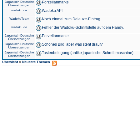
Japanisch-Deutsche
Porzellanmarke
Übersetzungen
wadoku.de
Wadoku API
WadokuTeam
Noch einmal zum Deleuze-Eintrag
wadoku.de
Fehler der Wadoku-Schnittstelle auf dem Handy.
Japanisch-Deutsche
Porzellanmarke
Übersetzungen
Japanisch-Deutsche
Schönes Bild, aber was steht drauf?
Übersetzungen
Japanisch-Deutsche
Tastenbelegung (antike japanische Schreibmaschine)
Übersetzungen
»
Übersicht
Neueste Themen