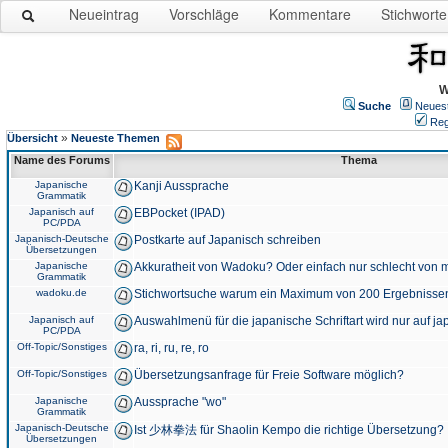
Neueintrag
Vorschläge
Kommentare
Stichworte
W
Suche
Neues
Reg
»
Übersicht
Neueste Themen
Name des Forums
Thema
Japanische
Kanji Aussprache
Grammatik
Japanisch auf
EBPocket (IPAD)
PC/PDA
Japanisch-Deutsche
Postkarte auf Japanisch schreiben
Übersetzungen
Japanische
Akkuratheit von Wadoku? Oder einfach nur schlecht von m
Grammatik
wadoku.de
Stichwortsuche warum ein Maximum von 200 Ergebnisse
Japanisch auf
Auswahlmenü für die japanische Schriftart wird nur auf j
PC/PDA
Off-Topic/Sonstiges
ra, ri, ru, re, ro
Off-Topic/Sonstiges
Übersetzungsanfrage für Freie Software möglich?
Japanische
Aussprache "wo"
Grammatik
Japanisch-Deutsche
Ist 少林拳法 für Shaolin Kempo die richtige Übersetzung?
Übersetzungen