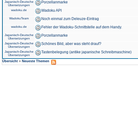
Japanisch-Deutsche
Porzellanmarke
Übersetzungen
wadoku.de
Wadoku API
WadokuTeam
Noch einmal zum Deleuze-Eintrag
wadoku.de
Fehler der Wadoku-Schnittstelle auf dem Handy.
Japanisch-Deutsche
Porzellanmarke
Übersetzungen
Japanisch-Deutsche
Schönes Bild, aber was steht drauf?
Übersetzungen
Japanisch-Deutsche
Tastenbelegung (antike japanische Schreibmaschine)
Übersetzungen
»
Übersicht
Neueste Themen