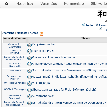
Neueintrag
Vorschläge
Kommentare
Stichworte
W
Suche
Neues
Reg
»
Übersicht
Neueste Themen
Name des Forums
Thema
Japanische
Kanji Aussprache
Grammatik
Japanisch auf
EBPocket (IPAD)
PC/PDA
Japanisch-Deutsche
Postkarte auf Japanisch schreiben
Übersetzungen
Japanische
Akkuratheit von Wadoku? Oder einfach nur schlecht von m
Grammatik
wadoku.de
Stichwortsuche warum ein Maximum von 200 Ergebnisse
Japanisch auf
Auswahlmenü für die japanische Schriftart wird nur auf j
PC/PDA
Off-Topic/Sonstiges
ra, ri, ru, re, ro
Off-Topic/Sonstiges
Übersetzungsanfrage für Freie Software möglich?
Japanische
Aussprache "wo"
Grammatik
Japanisch-Deutsche
Ist 少林拳法 für Shaolin Kempo die richtige Übersetzung?
Übersetzungen