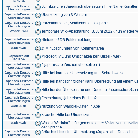
PC/PDA
Japanisch-Deutsche
Schriftzeichen Japanisch übersetzen Hilfe Name Künstler
Übersetzungen
Japanisch-Deutsche
Übersetzung von 3 Wörtern
Übersetzungen
Japanisch-Deutsche
Porzellanmarke, Schälchen aus Japan?
Übersetzungen
Wadoku-Wiki
Temporäre Wiki-Abschaltung (3. Juni 2022), nun wieder v
Japanisch-Deutsche
Nintendo 3DS Fehlermeldung
Übersetzungen
wadoku.de
岩戸 / Löschungen von Kommentaren
Japanisch auf
Microsoft IME und Umschalten per Kürzel - wie?
PC/PDA
Japanisch-Deutsche
4 japanische Zeichen übersetzen :)
Übersetzungen
Japanisch-Deutsche
Hilfe bei korrekter Übersetzung und Schreibweise
Übersetzungen
Japanisch-Deutsche
Hilfe bei handschriftlicher Kanji Übersetzung auf einem 
Übersetzungen
Japanisch-Deutsche
Hilfe bei der Übersetzung und Deutung Japanischer Schri
Übersetzungen
Japanisch-Deutsche
Erscheinungsjahr eines Buches?
Übersetzungen
wadoku.de
Nutzung von Wadoku-Daten in App
Japanisch-Deutsche
Brauche Hilfe bei Übersetzung
Übersetzungen
wadoku.de
Was ist Wadoku? – Fragemente einer Vision von lustvoll
der Sprache
Japanisch-Deutsche
Bräuchte bitte eine Übersetzung (Japanisch - Deutsch)
Übersetzungen