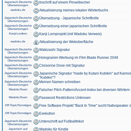
Japanisch-Deutsche
Inschrift auf einem Pinselbecher
Übersetzungen
wadoku.de
Aktualisierung meines lokalen Wörterbuchs
Japanisch-Deutsche
Übersetzung - Japanische Schriftrolle
Übersetzungen
Japanisch-Deutsche
Übersetzung einer japanischen Schriftrolle
Übersetzungen
Kanji-Lexikon
Kanji Lernprojekt (mit Wadoku Verweis)
wadoku.de
Aktualisierung der Weboberfläche
Japanisch-Deutsche
Wakizashi Signatur
Übersetzungen
Japanisch-Deutsche
Hologramm-Werbung im Film Blade Runner 2049
Übersetzungen
Japanisch-Deutsche
Cloisonne Dose mit Signatur
Übersetzungen
Japanisch-Deutsche
Japanische Signatur "made by Kutani Kubikin" auf Kanno
Übersetzungen
"Kubikin"?
Japanisch-Deutsche
Meinen Namen schreiben
Übersetzungen
WadokuTeam
Falscher Pitch-Pattern/Accent-Index bei diversen Wörtern
WadokuTeam
Password Restrictions Unknown
Off-Topic/Sonstiges
Free Software Projekt "Back In Time" sucht Nativspeaker
Off-Topic/Sonstiges
Exekution
Japanisch-Deutsche
Unterschrift auf Fußballtrikot
Übersetzungen
Japanisch auf
Wadoku für Kindle