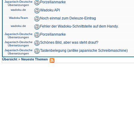
Japanisch-Deutsche
Porzellanmarke
Übersetzungen
wadoku.de
Wadoku API
WadokuTeam
Noch einmal zum Deleuze-Eintrag
wadoku.de
Fehler der Wadoku-Schnittstelle auf dem Handy.
Japanisch-Deutsche
Porzellanmarke
Übersetzungen
Japanisch-Deutsche
Schönes Bild, aber was steht drauf?
Übersetzungen
Japanisch-Deutsche
Tastenbelegung (antike japanische Schreibmaschine)
Übersetzungen
»
Übersicht
Neueste Themen