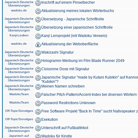
Japanisch-Deutsche
Inschrift auf einem Pinselbecher
Übersetzungen
wadoku.de
Aktualisierung meines lokalen Wörterbuchs
Japanisch-Deutsche
Übersetzung - Japanische Schriftrolle
Übersetzungen
Japanisch-Deutsche
Übersetzung einer japanischen Schriftrolle
Übersetzungen
Kanji-Lexikon
Kanji Lernprojekt (mit Wadoku Verweis)
wadoku.de
Aktualisierung der Weboberfläche
Japanisch-Deutsche
Wakizashi Signatur
Übersetzungen
Japanisch-Deutsche
Hologramm-Werbung im Film Blade Runner 2049
Übersetzungen
Japanisch-Deutsche
Cloisonne Dose mit Signatur
Übersetzungen
Japanisch-Deutsche
Japanische Signatur "made by Kutani Kubikin" auf Kanno
Übersetzungen
"Kubikin"?
Japanisch-Deutsche
Meinen Namen schreiben
Übersetzungen
WadokuTeam
Falscher Pitch-Pattern/Accent-Index bei diversen Wörtern
WadokuTeam
Password Restrictions Unknown
Off-Topic/Sonstiges
Free Software Projekt "Back In Time" sucht Nativspeaker
Off-Topic/Sonstiges
Exekution
Japanisch-Deutsche
Unterschrift auf Fußballtrikot
Übersetzungen
Japanisch auf
Wadoku für Kindle