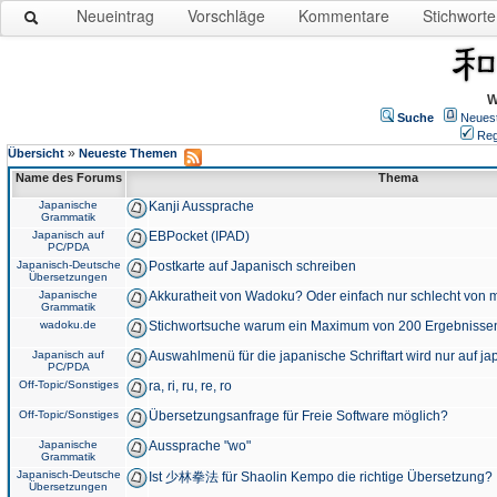
Neueintrag
Vorschläge
Kommentare
Stichworte
W
Suche
Neues
Reg
»
Übersicht
Neueste Themen
Name des Forums
Thema
Japanische
Kanji Aussprache
Grammatik
Japanisch auf
EBPocket (IPAD)
PC/PDA
Japanisch-Deutsche
Postkarte auf Japanisch schreiben
Übersetzungen
Japanische
Akkuratheit von Wadoku? Oder einfach nur schlecht von m
Grammatik
wadoku.de
Stichwortsuche warum ein Maximum von 200 Ergebnisse
Japanisch auf
Auswahlmenü für die japanische Schriftart wird nur auf j
PC/PDA
Off-Topic/Sonstiges
ra, ri, ru, re, ro
Off-Topic/Sonstiges
Übersetzungsanfrage für Freie Software möglich?
Japanische
Aussprache "wo"
Grammatik
Japanisch-Deutsche
Ist 少林拳法 für Shaolin Kempo die richtige Übersetzung?
Übersetzungen