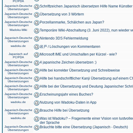
PC/PDA
Japanisch-Deutsche
Schriftzeichen Japanisch übersetzen Hilfe Name Künstler
Übersetzungen
Japanisch-Deutsche
Übersetzung von 3 Wörtern
Übersetzungen
Japanisch-Deutsche
Porzellanmarke, Schälchen aus Japan?
Übersetzungen
Wadoku-Wiki
Temporäre Wiki-Abschaltung (3. Juni 2022), nun wieder v
Japanisch-Deutsche
Nintendo 3DS Fehlermeldung
Übersetzungen
wadoku.de
岩戸 / Löschungen von Kommentaren
Japanisch auf
Microsoft IME und Umschalten per Kürzel - wie?
PC/PDA
Japanisch-Deutsche
4 japanische Zeichen übersetzen :)
Übersetzungen
Japanisch-Deutsche
Hilfe bei korrekter Übersetzung und Schreibweise
Übersetzungen
Japanisch-Deutsche
Hilfe bei handschriftlicher Kanji Übersetzung auf einem 
Übersetzungen
Japanisch-Deutsche
Hilfe bei der Übersetzung und Deutung Japanischer Schri
Übersetzungen
Japanisch-Deutsche
Erscheinungsjahr eines Buches?
Übersetzungen
wadoku.de
Nutzung von Wadoku-Daten in App
Japanisch-Deutsche
Brauche Hilfe bei Übersetzung
Übersetzungen
wadoku.de
Was ist Wadoku? – Fragemente einer Vision von lustvoll
der Sprache
Japanisch-Deutsche
Bräuchte bitte eine Übersetzung (Japanisch - Deutsch)
Übersetzungen