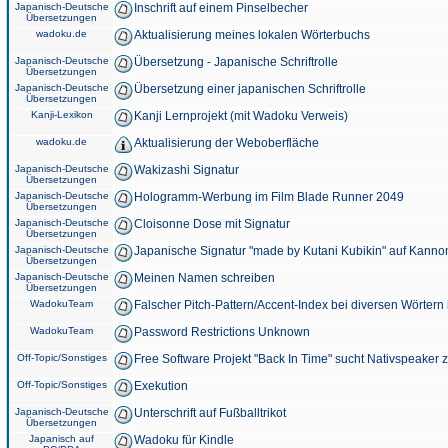
Japanisch-Deutsche
Inschrift auf einem Pinselbecher
Übersetzungen
wadoku.de
Aktualisierung meines lokalen Wörterbuchs
Japanisch-Deutsche
Übersetzung - Japanische Schriftrolle
Übersetzungen
Japanisch-Deutsche
Übersetzung einer japanischen Schriftrolle
Übersetzungen
Kanji-Lexikon
Kanji Lernprojekt (mit Wadoku Verweis)
wadoku.de
Aktualisierung der Weboberfläche
Japanisch-Deutsche
Wakizashi Signatur
Übersetzungen
Japanisch-Deutsche
Hologramm-Werbung im Film Blade Runner 2049
Übersetzungen
Japanisch-Deutsche
Cloisonne Dose mit Signatur
Übersetzungen
Japanisch-Deutsche
Japanische Signatur "made by Kutani Kubikin" auf Kanno
Übersetzungen
Japanisch-Deutsche
Meinen Namen schreiben
Übersetzungen
WadokuTeam
Falscher Pitch-Pattern/Accent-Index bei diversen Wörtern
WadokuTeam
Password Restrictions Unknown
Off-Topic/Sonstiges
Free Software Projekt "Back In Time" sucht Nativspeaker
Off-Topic/Sonstiges
Exekution
Japanisch-Deutsche
Unterschrift auf Fußballtrikot
Übersetzungen
Japanisch auf
Wadoku für Kindle