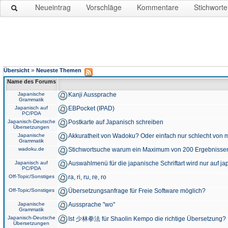
Neueintrag
Vorschläge
Kommentare
Stichworte
»
Übersicht
Neueste Themen
Name des Forums
Japanische
Kanji Aussprache
Grammatik
Japanisch auf
EBPocket (IPAD)
PC/PDA
Japanisch-Deutsche
Postkarte auf Japanisch schreiben
Übersetzungen
Japanische
Akkuratheit von Wadoku? Oder einfach nur schlecht von m
Grammatik
wadoku.de
Stichwortsuche warum ein Maximum von 200 Ergebnisse
Japanisch auf
Auswahlmenü für die japanische Schriftart wird nur auf j
PC/PDA
Off-Topic/Sonstiges
ra, ri, ru, re, ro
Off-Topic/Sonstiges
Übersetzungsanfrage für Freie Software möglich?
Japanische
Aussprache "wo"
Grammatik
Japanisch-Deutsche
Ist 少林拳法 für Shaolin Kempo die richtige Übersetzung?
Übersetzungen