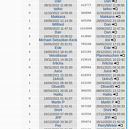
Dan
Dan
0
28/11/2022 11:08:56
413777
28/11/2022 11:08:56
taifoo
taifoo
0
11/10/2022 14:59:45
396899
11/10/2022 14:59:45
Makkana
Makkana
1
18/09/2022 12:14:36
405358
18/09/2022 23:18:09
Wilfried
Dan
0
03/06/2022 11:47:31
1014069
03/06/2022 11:47:31
Dan
Dan
2
19/04/2022 19:08:02
413690
01/06/2022 21:11:10
Michael-Sebastian-Keck
dst
2
03/05/2022 20:31:51
765248
04/05/2022 17:21:38
Este
Este
4
19/05/2012 18:41:05
422193
20/12/2021 19:01:25
Velostrasse
Pfannekuchen
2
29/11/2021 14:35:23
415616
30/11/2021 10:22:42
IVIicha
IVIicha
0
30/11/2021 09:31:00
405664
30/11/2021 09:31:00
Juice
Juice
4
02/08/2021 15:33:55
419353
23/08/2021 16:06:55
1k4ru5
1k4ru5
1
16/04/2021 08:40:55
412100
16/04/2021 08:43:28
Oliver85
Oliver85
1
06/04/2021 20:05:18
368205
08/04/2021 12:12:54
Haiku
Haiku
0
13/03/2021 01:41:07
423211
13/03/2021 01:41:07
Martin P
Martin P
8
18/02/2021 11:41:41
367268
25/02/2021 20:06:33
Shirti
Shirti
1
15/12/2020 07:49:09
411534
17/12/2020 04:55:50
JPP
JPP
1
16/12/2020 19:36:27
350674
16/12/2020 21:42:15
Fey
PerryWinkle