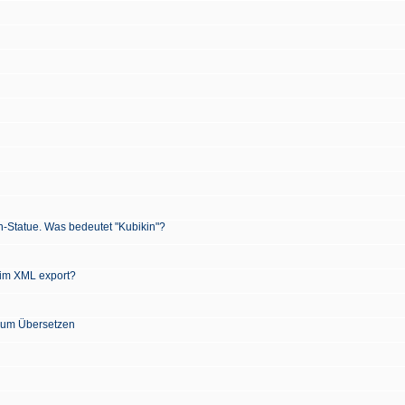
n-Statue. Was bedeutet "Kubikin"?
 im XML export?
 zum Übersetzen