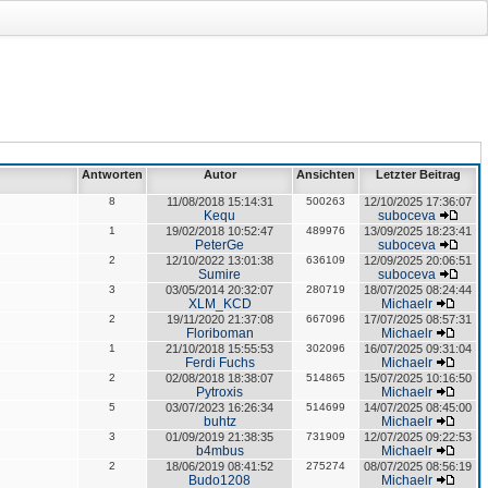
Antworten
Autor
Ansichten
Letzter Beitrag
8
11/08/2018 15:14:31
500263
12/10/2025 17:36:07
Kequ
suboceva
1
19/02/2018 10:52:47
489976
13/09/2025 18:23:41
PeterGe
suboceva
2
12/10/2022 13:01:38
636109
12/09/2025 20:06:51
Sumire
suboceva
3
03/05/2014 20:32:07
280719
18/07/2025 08:24:44
XLM_KCD
Michaelr
2
19/11/2020 21:37:08
667096
17/07/2025 08:57:31
Floriboman
Michaelr
1
21/10/2018 15:55:53
302096
16/07/2025 09:31:04
Ferdi Fuchs
Michaelr
2
02/08/2018 18:38:07
514865
15/07/2025 10:16:50
Pytroxis
Michaelr
5
03/07/2023 16:26:34
514699
14/07/2025 08:45:00
buhtz
Michaelr
3
01/09/2019 21:38:35
731909
12/07/2025 09:22:53
b4mbus
Michaelr
2
18/06/2019 08:41:52
275274
08/07/2025 08:56:19
Budo1208
Michaelr