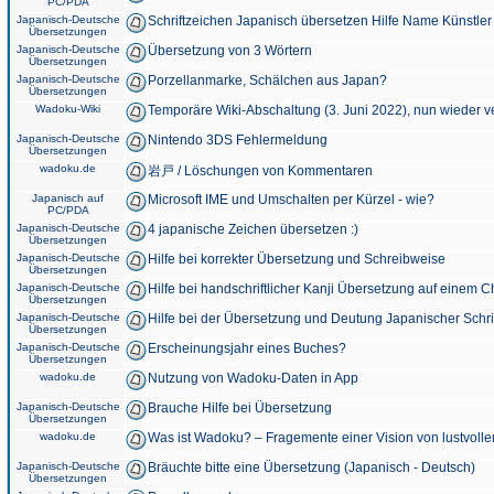
PC/PDA
Japanisch-Deutsche
Schriftzeichen Japanisch übersetzen Hilfe Name Künstler
Übersetzungen
Japanisch-Deutsche
Übersetzung von 3 Wörtern
Übersetzungen
Japanisch-Deutsche
Porzellanmarke, Schälchen aus Japan?
Übersetzungen
Wadoku-Wiki
Temporäre Wiki-Abschaltung (3. Juni 2022), nun wieder v
Japanisch-Deutsche
Nintendo 3DS Fehlermeldung
Übersetzungen
wadoku.de
岩戸 / Löschungen von Kommentaren
Japanisch auf
Microsoft IME und Umschalten per Kürzel - wie?
PC/PDA
Japanisch-Deutsche
4 japanische Zeichen übersetzen :)
Übersetzungen
Japanisch-Deutsche
Hilfe bei korrekter Übersetzung und Schreibweise
Übersetzungen
Japanisch-Deutsche
Hilfe bei handschriftlicher Kanji Übersetzung auf einem 
Übersetzungen
Japanisch-Deutsche
Hilfe bei der Übersetzung und Deutung Japanischer Schri
Übersetzungen
Japanisch-Deutsche
Erscheinungsjahr eines Buches?
Übersetzungen
wadoku.de
Nutzung von Wadoku-Daten in App
Japanisch-Deutsche
Brauche Hilfe bei Übersetzung
Übersetzungen
wadoku.de
Was ist Wadoku? – Fragemente einer Vision von lustvoll
Japanisch-Deutsche
Bräuchte bitte eine Übersetzung (Japanisch - Deutsch)
Übersetzungen