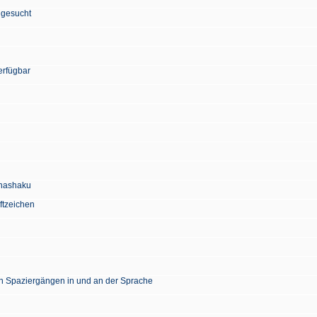
 gesucht
erfügbar
Chashaku
ftzeichen
en Spaziergängen in und an der Sprache