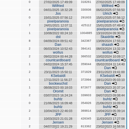
0
27/02/2025 17:49:09
318261
27/02/2025 17:49:09
Wilfried
Wilfried
4
04/01/2025 18:32:28
330936
06/02/2025 07:56:50
Jos
Ulrich
0
15/01/2025 07:56:12
291933
15/01/2025 07:56:12
pixelparanoia
pixelparanoia
7
24/01/2021 12:07:11
425112
15/01/2025 07:49:43
pixelparanoia
pixelparanoia
1
10/08/2022 00:24:10
1004885
13/10/2024 09:30:02
dst
Skaidrite
8
04/09/2024 09:51:42
342367
13/09/2024 17:55:22
Dan
shaash
2
06/03/2024 10:52:43
394141
08/03/2024 13:32:19
wollus
wollus
2
09/02/2024 00:44:28
366532
10/02/2024 10:09:17
countcardboard
countcardboard
1
04/02/2024 15:37:45
359044
05/02/2024 11:14:40
Wilfried
Dan
2
23/11/2023 15:50:11
371829
23/11/2023 19:41:00
KSebaldt
KSebaldt
1
17/11/2023 11:56:27
372994
18/11/2023 05:03:10
bockwuchst
Dan
1
08/08/2023 00:18:03
872677
08/08/2023 20:37:14
Oromit
Dan
2
03/07/2023 16:24:24
339603
04/07/2023 09:08:44
buhtz
buhtz
0
21/06/2023 16:09:48
354926
21/06/2023 16:09:48
buhtz
buhtz
2
10/04/2023 22:46:03
369814
14/04/2023 05:39:14
JPP
JPP
2
10/03/2023 21:01:28
426345
11/03/2023 17:27:08
Jensen
Jensen
2
04/07/2022 19:21:29
813362
23/02/2023 16:58:56