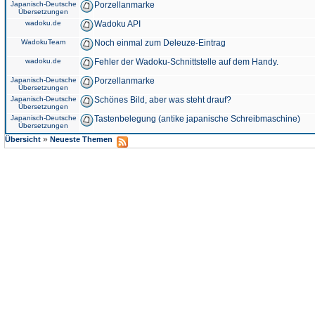
Japanisch-Deutsche
Porzellanmarke
Übersetzungen
wadoku.de
Wadoku API
WadokuTeam
Noch einmal zum Deleuze-Eintrag
wadoku.de
Fehler der Wadoku-Schnittstelle auf dem Handy.
Japanisch-Deutsche
Porzellanmarke
Übersetzungen
Japanisch-Deutsche
Schönes Bild, aber was steht drauf?
Übersetzungen
Japanisch-Deutsche
Tastenbelegung (antike japanische Schreibmaschine)
Übersetzungen
»
Übersicht
Neueste Themen