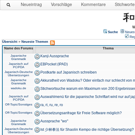
Neueintrag
Vorschläge
Kommentare
Stichworte
W
Suche
Neues
Reg
»
Übersicht
Neueste Themen
Name des Forums
Thema
Japanische
Kanji Aussprache
Grammatik
Japanisch auf
EBPocket (IPAD)
PC/PDA
Japanisch-Deutsche
Postkarte auf Japanisch schreiben
Übersetzungen
Japanische
Akkuratheit von Wadoku? Oder einfach nur schlecht von m
Grammatik
wadoku.de
Stichwortsuche warum ein Maximum von 200 Ergebnisse
Japanisch auf
Auswahlmenü für die japanische Schriftart wird nur auf j
PC/PDA
Off-Topic/Sonstiges
ra, ri, ru, re, ro
Off-Topic/Sonstiges
Übersetzungsanfrage für Freie Software möglich?
Japanische
Aussprache "wo"
Grammatik
Japanisch-Deutsche
Ist 少林拳法 für Shaolin Kempo die richtige Übersetzung?
Übersetzungen