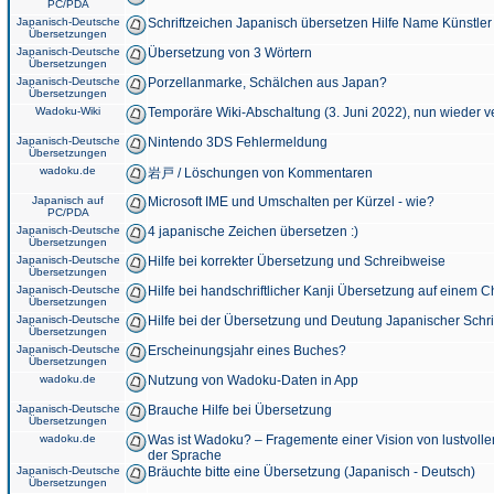
PC/PDA
Japanisch-Deutsche
Schriftzeichen Japanisch übersetzen Hilfe Name Künstler
Übersetzungen
Japanisch-Deutsche
Übersetzung von 3 Wörtern
Übersetzungen
Japanisch-Deutsche
Porzellanmarke, Schälchen aus Japan?
Übersetzungen
Wadoku-Wiki
Temporäre Wiki-Abschaltung (3. Juni 2022), nun wieder v
Japanisch-Deutsche
Nintendo 3DS Fehlermeldung
Übersetzungen
wadoku.de
岩戸 / Löschungen von Kommentaren
Japanisch auf
Microsoft IME und Umschalten per Kürzel - wie?
PC/PDA
Japanisch-Deutsche
4 japanische Zeichen übersetzen :)
Übersetzungen
Japanisch-Deutsche
Hilfe bei korrekter Übersetzung und Schreibweise
Übersetzungen
Japanisch-Deutsche
Hilfe bei handschriftlicher Kanji Übersetzung auf einem 
Übersetzungen
Japanisch-Deutsche
Hilfe bei der Übersetzung und Deutung Japanischer Schri
Übersetzungen
Japanisch-Deutsche
Erscheinungsjahr eines Buches?
Übersetzungen
wadoku.de
Nutzung von Wadoku-Daten in App
Japanisch-Deutsche
Brauche Hilfe bei Übersetzung
Übersetzungen
wadoku.de
Was ist Wadoku? – Fragemente einer Vision von lustvoll
der Sprache
Japanisch-Deutsche
Bräuchte bitte eine Übersetzung (Japanisch - Deutsch)
Übersetzungen