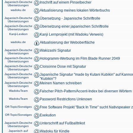
Japanisch-Deutsche
Inschrift auf einem Pinselbecher
Übersetzungen
wadoku.de
Aktualisierung meines lokalen Wörterbuchs
Japanisch-Deutsche
Übersetzung - Japanische Schriftrolle
Übersetzungen
Japanisch-Deutsche
Übersetzung einer japanischen Schriftrolle
Übersetzungen
Kanji-Lexikon
Kanji Lernprojekt (mit Wadoku Verweis)
wadoku.de
Aktualisierung der Weboberfläche
Japanisch-Deutsche
Wakizashi Signatur
Übersetzungen
Japanisch-Deutsche
Hologramm-Werbung im Film Blade Runner 2049
Übersetzungen
Japanisch-Deutsche
Cloisonne Dose mit Signatur
Übersetzungen
Japanisch-Deutsche
Japanische Signatur "made by Kutani Kubikin" auf Kanno
Übersetzungen
"Kubikin"?
Japanisch-Deutsche
Meinen Namen schreiben
Übersetzungen
WadokuTeam
Falscher Pitch-Pattern/Accent-Index bei diversen Wörtern
WadokuTeam
Password Restrictions Unknown
Off-Topic/Sonstiges
Free Software Projekt "Back In Time" sucht Nativspeaker
Off-Topic/Sonstiges
Exekution
Japanisch-Deutsche
Unterschrift auf Fußballtrikot
Übersetzungen
Japanisch auf
Wadoku für Kindle