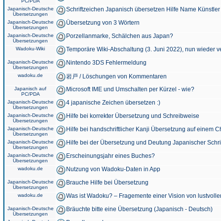
PC/PDA
Japanisch-Deutsche
Schriftzeichen Japanisch übersetzen Hilfe Name Künstler
Übersetzungen
Japanisch-Deutsche
Übersetzung von 3 Wörtern
Übersetzungen
Japanisch-Deutsche
Porzellanmarke, Schälchen aus Japan?
Übersetzungen
Wadoku-Wiki
Temporäre Wiki-Abschaltung (3. Juni 2022), nun wieder v
Japanisch-Deutsche
Nintendo 3DS Fehlermeldung
Übersetzungen
wadoku.de
岩戸 / Löschungen von Kommentaren
Japanisch auf
Microsoft IME und Umschalten per Kürzel - wie?
PC/PDA
Japanisch-Deutsche
4 japanische Zeichen übersetzen :)
Übersetzungen
Japanisch-Deutsche
Hilfe bei korrekter Übersetzung und Schreibweise
Übersetzungen
Japanisch-Deutsche
Hilfe bei handschriftlicher Kanji Übersetzung auf einem 
Übersetzungen
Japanisch-Deutsche
Hilfe bei der Übersetzung und Deutung Japanischer Schri
Übersetzungen
Japanisch-Deutsche
Erscheinungsjahr eines Buches?
Übersetzungen
wadoku.de
Nutzung von Wadoku-Daten in App
Japanisch-Deutsche
Brauche Hilfe bei Übersetzung
Übersetzungen
wadoku.de
Was ist Wadoku? – Fragemente einer Vision von lustvoll
Japanisch-Deutsche
Bräuchte bitte eine Übersetzung (Japanisch - Deutsch)
Übersetzungen