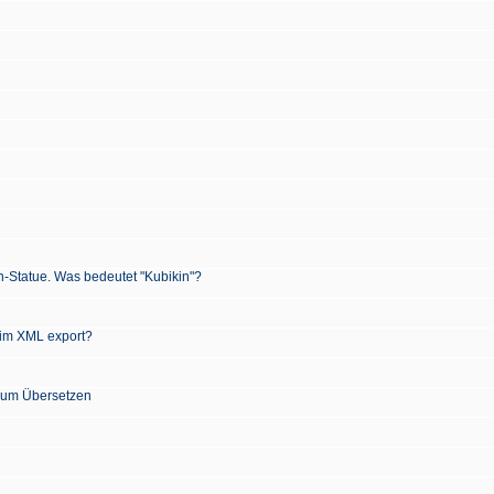
n-Statue. Was bedeutet "Kubikin"?
 im XML export?
 zum Übersetzen