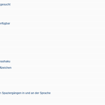
 gesucht
erfügbar
Chashaku
ftzeichen
en Spaziergängen in und an der Sprache