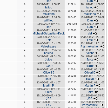
Dan
Dan
0
28/11/2022 11:08:56
413914
28/11/2022 11:08:56
taifoo
taifoo
0
11/10/2022 14:59:45
397025
11/10/2022 14:59:45
Makkana
Makkana
1
18/09/2022 12:14:36
405463
18/09/2022 23:18:09
Wilfried
Dan
0
03/06/2022 11:47:31
1014286
03/06/2022 11:47:31
Dan
Dan
2
19/04/2022 19:08:02
413806
01/06/2022 21:11:10
Michael-Sebastian-Keck
dst
2
03/05/2022 20:31:51
765431
04/05/2022 17:21:38
Este
Este
4
19/05/2012 18:41:05
422301
20/12/2021 19:01:25
Velostrasse
Pfannekuchen
2
29/11/2021 14:35:23
415769
30/11/2021 10:22:42
IVIicha
IVIicha
0
30/11/2021 09:31:00
405798
30/11/2021 09:31:00
Juice
Juice
4
02/08/2021 15:33:55
419467
23/08/2021 16:06:55
1k4ru5
1k4ru5
1
16/04/2021 08:40:55
412244
16/04/2021 08:43:28
Oliver85
Oliver85
1
06/04/2021 20:05:18
368286
08/04/2021 12:12:54
Haiku
Haiku
0
13/03/2021 01:41:07
423325
13/03/2021 01:41:07
Martin P
Martin P
8
18/02/2021 11:41:41
367387
25/02/2021 20:06:33
Shirti
Shirti
1
15/12/2020 07:49:09
411651
17/12/2020 04:55:50
JPP
JPP
1
16/12/2020 19:36:27
350785
16/12/2020 21:42:15
Fey
PerryWinkle