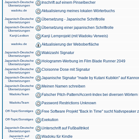
Japanisch-Deutsche
Inschrift auf einem Pinselbecher
Übersetzungen
wadoku.de
Aktualisierung meines lokalen Wörterbuchs
Japanisch-Deutsche
Übersetzung - Japanische Schriftrolle
Übersetzungen
Japanisch-Deutsche
Übersetzung einer japanischen Schriftrolle
Übersetzungen
Kanji-Lexikon
Kanji Lernprojekt (mit Wadoku Verweis)
wadoku.de
Aktualisierung der Weboberfläche
Japanisch-Deutsche
Wakizashi Signatur
Übersetzungen
Japanisch-Deutsche
Hologramm-Werbung im Film Blade Runner 2049
Übersetzungen
Japanisch-Deutsche
Cloisonne Dose mit Signatur
Übersetzungen
Japanisch-Deutsche
Japanische Signatur "made by Kutani Kubikin" auf Kanno
Übersetzungen
Japanisch-Deutsche
Meinen Namen schreiben
Übersetzungen
WadokuTeam
Falscher Pitch-Pattern/Accent-Index bei diversen Wörtern
WadokuTeam
Password Restrictions Unknown
Off-Topic/Sonstiges
Free Software Projekt "Back In Time" sucht Nativspeaker
Off-Topic/Sonstiges
Exekution
Japanisch-Deutsche
Unterschrift auf Fußballtrikot
Übersetzungen
Japanisch auf
Wadoku für Kindle