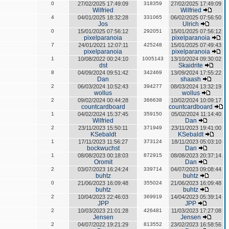
0
27/02/2025 17:49:09
318359
27/02/2025 17:49:09
Wilfried
Wilfried
4
04/01/2025 18:32:28
331065
06/02/2025 07:56:50
Jos
Ulrich
0
15/01/2025 07:56:12
292051
15/01/2025 07:56:12
pixelparanoia
pixelparanoia
7
24/01/2021 12:07:11
425248
15/01/2025 07:49:43
pixelparanoia
pixelparanoia
1
10/08/2022 00:24:10
1005143
13/10/2024 09:30:02
dst
Skaidrite
8
04/09/2024 09:51:42
342469
13/09/2024 17:55:22
Dan
shaash
2
06/03/2024 10:52:43
394277
08/03/2024 13:32:19
wollus
wollus
2
09/02/2024 00:44:28
366638
10/02/2024 10:09:17
countcardboard
countcardboard
1
04/02/2024 15:37:45
359150
05/02/2024 11:14:40
Wilfried
Dan
2
23/11/2023 15:50:11
371949
23/11/2023 19:41:00
KSebaldt
KSebaldt
1
17/11/2023 11:56:27
373124
18/11/2023 05:03:10
bockwuchst
Dan
1
08/08/2023 00:18:03
872915
08/08/2023 20:37:14
Oromit
Dan
2
03/07/2023 16:24:24
339714
04/07/2023 09:08:44
buhtz
buhtz
0
21/06/2023 16:09:48
355024
21/06/2023 16:09:48
buhtz
buhtz
2
10/04/2023 22:46:03
369919
14/04/2023 05:39:14
JPP
JPP
2
10/03/2023 21:01:28
426481
11/03/2023 17:27:08
Jensen
Jensen
2
04/07/2022 19:21:29
813552
23/02/2023 16:58:56