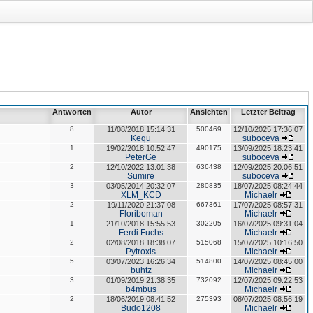
Antworten
Autor
Ansichten
Letzter Beitrag
8
11/08/2018 15:14:31
500469
12/10/2025 17:36:07
Kequ
suboceva
1
19/02/2018 10:52:47
490175
13/09/2025 18:23:41
PeterGe
suboceva
2
12/10/2022 13:01:38
636438
12/09/2025 20:06:51
Sumire
suboceva
3
03/05/2014 20:32:07
280835
18/07/2025 08:24:44
XLM_KCD
Michaelr
2
19/11/2020 21:37:08
667361
17/07/2025 08:57:31
Floriboman
Michaelr
1
21/10/2018 15:55:53
302205
16/07/2025 09:31:04
Ferdi Fuchs
Michaelr
2
02/08/2018 18:38:07
515068
15/07/2025 10:16:50
Pytroxis
Michaelr
5
03/07/2023 16:26:34
514800
14/07/2025 08:45:00
buhtz
Michaelr
3
01/09/2019 21:38:35
732092
12/07/2025 09:22:53
b4mbus
Michaelr
2
18/06/2019 08:41:52
275393
08/07/2025 08:56:19
Budo1208
Michaelr