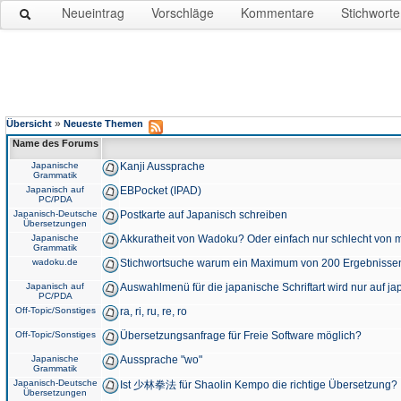
Neueintrag
Vorschläge
Kommentare
Stichworte
»
Übersicht
Neueste Themen
Name des Forums
Japanische
Kanji Aussprache
Grammatik
Japanisch auf
EBPocket (IPAD)
PC/PDA
Japanisch-Deutsche
Postkarte auf Japanisch schreiben
Übersetzungen
Japanische
Akkuratheit von Wadoku? Oder einfach nur schlecht von m
Grammatik
wadoku.de
Stichwortsuche warum ein Maximum von 200 Ergebnisse
Japanisch auf
Auswahlmenü für die japanische Schriftart wird nur auf j
PC/PDA
Off-Topic/Sonstiges
ra, ri, ru, re, ro
Off-Topic/Sonstiges
Übersetzungsanfrage für Freie Software möglich?
Japanische
Aussprache "wo"
Grammatik
Japanisch-Deutsche
Ist 少林拳法 für Shaolin Kempo die richtige Übersetzung?
Übersetzungen