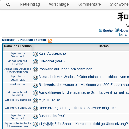
Neueintrag
Vorschläge
Kommentare
Stichworte
W
Suche
Neues
Reg
»
Übersicht
Neueste Themen
Name des Forums
Thema
Japanische
Kanji Aussprache
Grammatik
Japanisch auf
EBPocket (IPAD)
PC/PDA
Japanisch-Deutsche
Postkarte auf Japanisch schreiben
Übersetzungen
Japanische
Akkuratheit von Wadoku? Oder einfach nur schlecht von m
Grammatik
wadoku.de
Stichwortsuche warum ein Maximum von 200 Ergebnisse
Japanisch auf
Auswahlmenü für die japanische Schriftart wird nur auf j
PC/PDA
Off-Topic/Sonstiges
ra, ri, ru, re, ro
Off-Topic/Sonstiges
Übersetzungsanfrage für Freie Software möglich?
Japanische
Aussprache "wo"
Grammatik
Japanisch-Deutsche
Ist 少林拳法 für Shaolin Kempo die richtige Übersetzung?
Übersetzungen