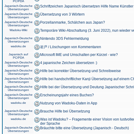
PC/PDA
Japanisch-Deutsche
Schriftzeichen Japanisch übersetzen Hilfe Name Künstler
Übersetzungen
Japanisch-Deutsche
Übersetzung von 3 Wörtern
Übersetzungen
Japanisch-Deutsche
Porzellanmarke, Schälchen aus Japan?
Übersetzungen
Wadoku-Wiki
Temporäre Wiki-Abschaltung (3. Juni 2022), nun wieder v
Japanisch-Deutsche
Nintendo 3DS Fehlermeldung
Übersetzungen
wadoku.de
岩戸 / Löschungen von Kommentaren
Japanisch auf
Microsoft IME und Umschalten per Kürzel - wie?
PC/PDA
Japanisch-Deutsche
4 japanische Zeichen übersetzen :)
Übersetzungen
Japanisch-Deutsche
Hilfe bei korrekter Übersetzung und Schreibweise
Übersetzungen
Japanisch-Deutsche
Hilfe bei handschriftlicher Kanji Übersetzung auf einem 
Übersetzungen
Japanisch-Deutsche
Hilfe bei der Übersetzung und Deutung Japanischer Schri
Übersetzungen
Japanisch-Deutsche
Erscheinungsjahr eines Buches?
Übersetzungen
wadoku.de
Nutzung von Wadoku-Daten in App
Japanisch-Deutsche
Brauche Hilfe bei Übersetzung
Übersetzungen
wadoku.de
Was ist Wadoku? – Fragemente einer Vision von lustvoll
der Sprache
Japanisch-Deutsche
Bräuchte bitte eine Übersetzung (Japanisch - Deutsch)
Übersetzungen