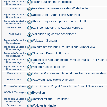
Japanisch-Deutsche
Inschrift auf einem Pinselbecher
Übersetzungen
wadoku.de
Aktualisierung meines lokalen Wörterbuchs
Japanisch-Deutsche
Übersetzung - Japanische Schriftrolle
Übersetzungen
Japanisch-Deutsche
Übersetzung einer japanischen Schriftrolle
Übersetzungen
Kanji-Lexikon
Kanji Lernprojekt (mit Wadoku Verweis)
wadoku.de
Aktualisierung der Weboberfläche
Japanisch-Deutsche
Wakizashi Signatur
Übersetzungen
Japanisch-Deutsche
Hologramm-Werbung im Film Blade Runner 2049
Übersetzungen
Japanisch-Deutsche
Cloisonne Dose mit Signatur
Übersetzungen
Japanisch-Deutsche
Japanische Signatur "made by Kutani Kubikin" auf Kanno
Übersetzungen
"Kubikin"?
Japanisch-Deutsche
Meinen Namen schreiben
Übersetzungen
WadokuTeam
Falscher Pitch-Pattern/Accent-Index bei diversen Wörtern
WadokuTeam
Password Restrictions Unknown
Off-Topic/Sonstiges
Free Software Projekt "Back In Time" sucht Nativspeaker
Off-Topic/Sonstiges
Exekution
Japanisch-Deutsche
Unterschrift auf Fußballtrikot
Übersetzungen
Japanisch auf
Wadoku für Kindle