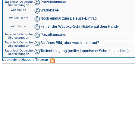
Japanisch-Deutsche
Porzellanmarke
Übersetzungen
wadoku.de
Wadoku API
WadokuTeam
Noch einmal zum Deleuze-Eintrag
wadoku.de
Fehler der Wadoku-Schnittstelle auf dem Handy.
Japanisch-Deutsche
Porzellanmarke
Übersetzungen
Japanisch-Deutsche
Schönes Bild, aber was steht drauf?
Übersetzungen
Japanisch-Deutsche
Tastenbelegung (antike japanische Schreibmaschine)
Übersetzungen
»
Übersicht
Neueste Themen