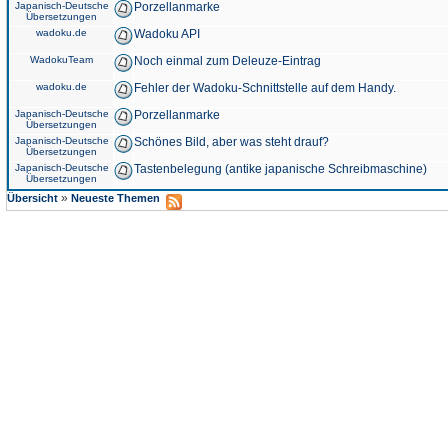
Japanisch-Deutsche
Porzellanmarke
Übersetzungen
wadoku.de
Wadoku API
WadokuTeam
Noch einmal zum Deleuze-Eintrag
wadoku.de
Fehler der Wadoku-Schnittstelle auf dem Handy.
Japanisch-Deutsche
Porzellanmarke
Übersetzungen
Japanisch-Deutsche
Schönes Bild, aber was steht drauf?
Übersetzungen
Japanisch-Deutsche
Tastenbelegung (antike japanische Schreibmaschine)
Übersetzungen
»
Übersicht
Neueste Themen