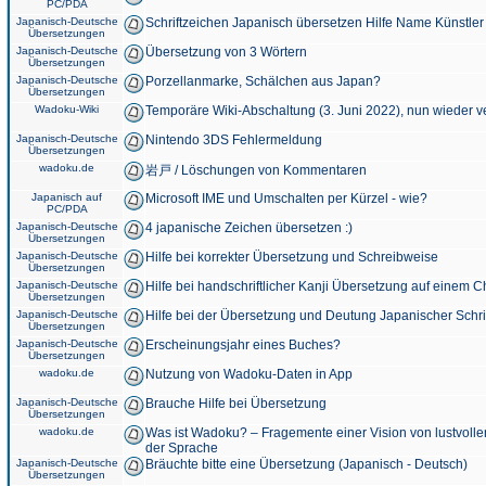
PC/PDA
Japanisch-Deutsche
Schriftzeichen Japanisch übersetzen Hilfe Name Künstler
Übersetzungen
Japanisch-Deutsche
Übersetzung von 3 Wörtern
Übersetzungen
Japanisch-Deutsche
Porzellanmarke, Schälchen aus Japan?
Übersetzungen
Wadoku-Wiki
Temporäre Wiki-Abschaltung (3. Juni 2022), nun wieder v
Japanisch-Deutsche
Nintendo 3DS Fehlermeldung
Übersetzungen
wadoku.de
岩戸 / Löschungen von Kommentaren
Japanisch auf
Microsoft IME und Umschalten per Kürzel - wie?
PC/PDA
Japanisch-Deutsche
4 japanische Zeichen übersetzen :)
Übersetzungen
Japanisch-Deutsche
Hilfe bei korrekter Übersetzung und Schreibweise
Übersetzungen
Japanisch-Deutsche
Hilfe bei handschriftlicher Kanji Übersetzung auf einem 
Übersetzungen
Japanisch-Deutsche
Hilfe bei der Übersetzung und Deutung Japanischer Schri
Übersetzungen
Japanisch-Deutsche
Erscheinungsjahr eines Buches?
Übersetzungen
wadoku.de
Nutzung von Wadoku-Daten in App
Japanisch-Deutsche
Brauche Hilfe bei Übersetzung
Übersetzungen
wadoku.de
Was ist Wadoku? – Fragemente einer Vision von lustvoll
der Sprache
Japanisch-Deutsche
Bräuchte bitte eine Übersetzung (Japanisch - Deutsch)
Übersetzungen