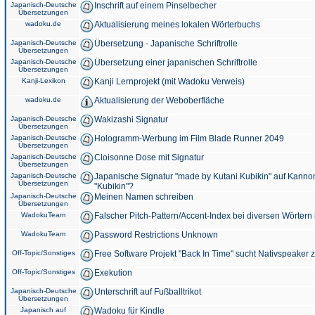
Japanisch-Deutsche
Inschrift auf einem Pinselbecher
Übersetzungen
wadoku.de
Aktualisierung meines lokalen Wörterbuchs
Japanisch-Deutsche
Übersetzung - Japanische Schriftrolle
Übersetzungen
Japanisch-Deutsche
Übersetzung einer japanischen Schriftrolle
Übersetzungen
Kanji-Lexikon
Kanji Lernprojekt (mit Wadoku Verweis)
wadoku.de
Aktualisierung der Weboberfläche
Japanisch-Deutsche
Wakizashi Signatur
Übersetzungen
Japanisch-Deutsche
Hologramm-Werbung im Film Blade Runner 2049
Übersetzungen
Japanisch-Deutsche
Cloisonne Dose mit Signatur
Übersetzungen
Japanisch-Deutsche
Japanische Signatur "made by Kutani Kubikin" auf Kanno
Übersetzungen
"Kubikin"?
Japanisch-Deutsche
Meinen Namen schreiben
Übersetzungen
WadokuTeam
Falscher Pitch-Pattern/Accent-Index bei diversen Wörtern
WadokuTeam
Password Restrictions Unknown
Off-Topic/Sonstiges
Free Software Projekt "Back In Time" sucht Nativspeaker
Off-Topic/Sonstiges
Exekution
Japanisch-Deutsche
Unterschrift auf Fußballtrikot
Übersetzungen
Japanisch auf
Wadoku für Kindle