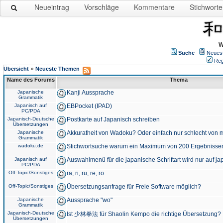
Neueintrag
Vorschläge
Kommentare
Stichworte
W
Suche
Neues
Reg
»
Übersicht
Neueste Themen
Name des Forums
Thema
Japanische
Kanji Aussprache
Grammatik
Japanisch auf
EBPocket (IPAD)
PC/PDA
Japanisch-Deutsche
Postkarte auf Japanisch schreiben
Übersetzungen
Japanische
Akkuratheit von Wadoku? Oder einfach nur schlecht von m
Grammatik
wadoku.de
Stichwortsuche warum ein Maximum von 200 Ergebnisse
Japanisch auf
Auswahlmenü für die japanische Schriftart wird nur auf j
PC/PDA
Off-Topic/Sonstiges
ra, ri, ru, re, ro
Off-Topic/Sonstiges
Übersetzungsanfrage für Freie Software möglich?
Japanische
Aussprache "wo"
Grammatik
Japanisch-Deutsche
Ist 少林拳法 für Shaolin Kempo die richtige Übersetzung?
Übersetzungen