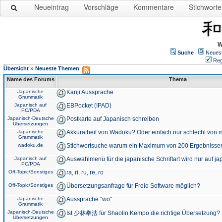
Neueintrag
Vorschläge
Kommentare
Stichworte
W
Suche
Neues
Reg
»
Übersicht
Neueste Themen
Name des Forums
Thema
Japanische
Kanji Aussprache
Grammatik
Japanisch auf
EBPocket (IPAD)
PC/PDA
Japanisch-Deutsche
Postkarte auf Japanisch schreiben
Übersetzungen
Japanische
Akkuratheit von Wadoku? Oder einfach nur schlecht von m
Grammatik
wadoku.de
Stichwortsuche warum ein Maximum von 200 Ergebnisse
Japanisch auf
Auswahlmenü für die japanische Schriftart wird nur auf j
PC/PDA
Off-Topic/Sonstiges
ra, ri, ru, re, ro
Off-Topic/Sonstiges
Übersetzungsanfrage für Freie Software möglich?
Japanische
Aussprache "wo"
Grammatik
Japanisch-Deutsche
Ist 少林拳法 für Shaolin Kempo die richtige Übersetzung?
Übersetzungen