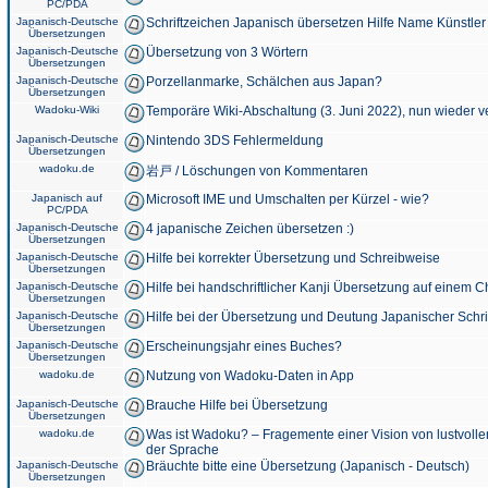
PC/PDA
Japanisch-Deutsche
Schriftzeichen Japanisch übersetzen Hilfe Name Künstler
Übersetzungen
Japanisch-Deutsche
Übersetzung von 3 Wörtern
Übersetzungen
Japanisch-Deutsche
Porzellanmarke, Schälchen aus Japan?
Übersetzungen
Wadoku-Wiki
Temporäre Wiki-Abschaltung (3. Juni 2022), nun wieder v
Japanisch-Deutsche
Nintendo 3DS Fehlermeldung
Übersetzungen
wadoku.de
岩戸 / Löschungen von Kommentaren
Japanisch auf
Microsoft IME und Umschalten per Kürzel - wie?
PC/PDA
Japanisch-Deutsche
4 japanische Zeichen übersetzen :)
Übersetzungen
Japanisch-Deutsche
Hilfe bei korrekter Übersetzung und Schreibweise
Übersetzungen
Japanisch-Deutsche
Hilfe bei handschriftlicher Kanji Übersetzung auf einem 
Übersetzungen
Japanisch-Deutsche
Hilfe bei der Übersetzung und Deutung Japanischer Schri
Übersetzungen
Japanisch-Deutsche
Erscheinungsjahr eines Buches?
Übersetzungen
wadoku.de
Nutzung von Wadoku-Daten in App
Japanisch-Deutsche
Brauche Hilfe bei Übersetzung
Übersetzungen
wadoku.de
Was ist Wadoku? – Fragemente einer Vision von lustvoll
der Sprache
Japanisch-Deutsche
Bräuchte bitte eine Übersetzung (Japanisch - Deutsch)
Übersetzungen