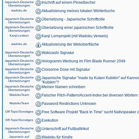
Japanisch-Deutsche
Inschrift auf einem Pinselbecher
Übersetzungen
wadoku.de
Aktualisierung meines lokalen Wörterbuchs
Japanisch-Deutsche
Übersetzung - Japanische Schriftrolle
Übersetzungen
Japanisch-Deutsche
Übersetzung einer japanischen Schriftrolle
Übersetzungen
Kanji-Lexikon
Kanji Lernprojekt (mit Wadoku Verweis)
wadoku.de
Aktualisierung der Weboberfläche
Japanisch-Deutsche
Wakizashi Signatur
Übersetzungen
Japanisch-Deutsche
Hologramm-Werbung im Film Blade Runner 2049
Übersetzungen
Japanisch-Deutsche
Cloisonne Dose mit Signatur
Übersetzungen
Japanisch-Deutsche
Japanische Signatur "made by Kutani Kubikin" auf Kanno
Übersetzungen
"Kubikin"?
Japanisch-Deutsche
Meinen Namen schreiben
Übersetzungen
WadokuTeam
Falscher Pitch-Pattern/Accent-Index bei diversen Wörtern
WadokuTeam
Password Restrictions Unknown
Off-Topic/Sonstiges
Free Software Projekt "Back In Time" sucht Nativspeaker
Off-Topic/Sonstiges
Exekution
Japanisch-Deutsche
Unterschrift auf Fußballtrikot
Übersetzungen
Japanisch auf
Wadoku für Kindle