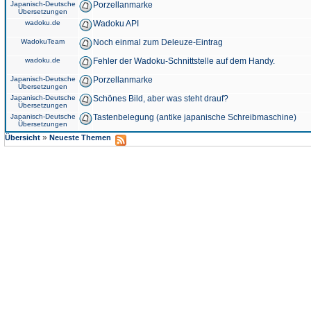
Japanisch-Deutsche
Porzellanmarke
Übersetzungen
wadoku.de
Wadoku API
WadokuTeam
Noch einmal zum Deleuze-Eintrag
wadoku.de
Fehler der Wadoku-Schnittstelle auf dem Handy.
Japanisch-Deutsche
Porzellanmarke
Übersetzungen
Japanisch-Deutsche
Schönes Bild, aber was steht drauf?
Übersetzungen
Japanisch-Deutsche
Tastenbelegung (antike japanische Schreibmaschine)
Übersetzungen
»
Übersicht
Neueste Themen