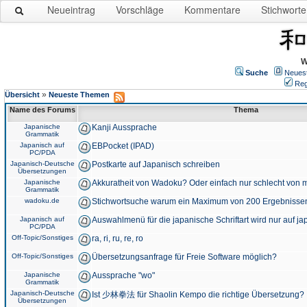
Neueintrag
Vorschläge
Kommentare
Stichworte
W
Suche
Neues
Reg
»
Übersicht
Neueste Themen
Name des Forums
Thema
Japanische
Kanji Aussprache
Grammatik
Japanisch auf
EBPocket (IPAD)
PC/PDA
Japanisch-Deutsche
Postkarte auf Japanisch schreiben
Übersetzungen
Japanische
Akkuratheit von Wadoku? Oder einfach nur schlecht von m
Grammatik
wadoku.de
Stichwortsuche warum ein Maximum von 200 Ergebnisse
Japanisch auf
Auswahlmenü für die japanische Schriftart wird nur auf j
PC/PDA
Off-Topic/Sonstiges
ra, ri, ru, re, ro
Off-Topic/Sonstiges
Übersetzungsanfrage für Freie Software möglich?
Japanische
Aussprache "wo"
Grammatik
Japanisch-Deutsche
Ist 少林拳法 für Shaolin Kempo die richtige Übersetzung?
Übersetzungen