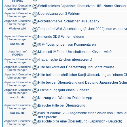
PC/PDA
Japanisch-Deutsche
Schriftzeichen Japanisch übersetzen Hilfe Name Künstler
Übersetzungen
Japanisch-Deutsche
Übersetzung von 3 Wörtern
Übersetzungen
Japanisch-Deutsche
Porzellanmarke, Schälchen aus Japan?
Übersetzungen
Wadoku-Wiki
Temporäre Wiki-Abschaltung (3. Juni 2022), nun wieder v
Japanisch-Deutsche
Nintendo 3DS Fehlermeldung
Übersetzungen
wadoku.de
岩戸 / Löschungen von Kommentaren
Japanisch auf
Microsoft IME und Umschalten per Kürzel - wie?
PC/PDA
Japanisch-Deutsche
4 japanische Zeichen übersetzen :)
Übersetzungen
Japanisch-Deutsche
Hilfe bei korrekter Übersetzung und Schreibweise
Übersetzungen
Japanisch-Deutsche
Hilfe bei handschriftlicher Kanji Übersetzung auf einem 
Übersetzungen
Japanisch-Deutsche
Hilfe bei der Übersetzung und Deutung Japanischer Schri
Übersetzungen
Japanisch-Deutsche
Erscheinungsjahr eines Buches?
Übersetzungen
wadoku.de
Nutzung von Wadoku-Daten in App
Japanisch-Deutsche
Brauche Hilfe bei Übersetzung
Übersetzungen
wadoku.de
Was ist Wadoku? – Fragemente einer Vision von lustvoll
der Sprache
Japanisch-Deutsche
Bräuchte bitte eine Übersetzung (Japanisch - Deutsch)
Übersetzungen