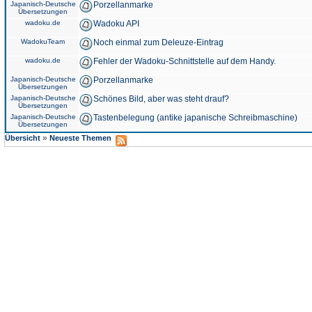
Japanisch-Deutsche
Porzellanmarke
Übersetzungen
wadoku.de
Wadoku API
WadokuTeam
Noch einmal zum Deleuze-Eintrag
wadoku.de
Fehler der Wadoku-Schnittstelle auf dem Handy.
Japanisch-Deutsche
Porzellanmarke
Übersetzungen
Japanisch-Deutsche
Schönes Bild, aber was steht drauf?
Übersetzungen
Japanisch-Deutsche
Tastenbelegung (antike japanische Schreibmaschine)
Übersetzungen
»
Übersicht
Neueste Themen