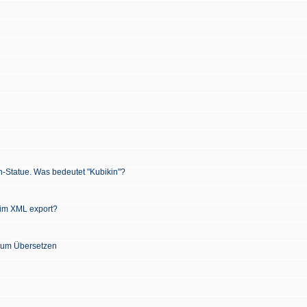
n-Statue. Was bedeutet "Kubikin"?
 im XML export?
 zum Übersetzen