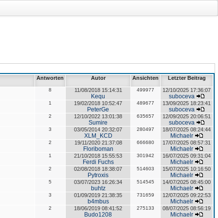
Antworten
Autor
Ansichten
Letzter Beitrag
8
11/08/2018 15:14:31
499977
12/10/2025 17:36:07
Kequ
suboceva
1
19/02/2018 10:52:47
489677
13/09/2025 18:23:41
PeterGe
suboceva
2
12/10/2022 13:01:38
635657
12/09/2025 20:06:51
Sumire
suboceva
3
03/05/2014 20:32:07
280497
18/07/2025 08:24:44
XLM_KCD
Michaelr
2
19/11/2020 21:37:08
666680
17/07/2025 08:57:31
Floriboman
Michaelr
1
21/10/2018 15:55:53
301942
16/07/2025 09:31:04
Ferdi Fuchs
Michaelr
2
02/08/2018 18:38:07
514603
15/07/2025 10:16:50
Pytroxis
Michaelr
5
03/07/2023 16:26:34
514545
14/07/2025 08:45:00
buhtz
Michaelr
3
01/09/2019 21:38:35
731659
12/07/2025 09:22:53
b4mbus
Michaelr
2
18/06/2019 08:41:52
275133
08/07/2025 08:56:19
Budo1208
Michaelr