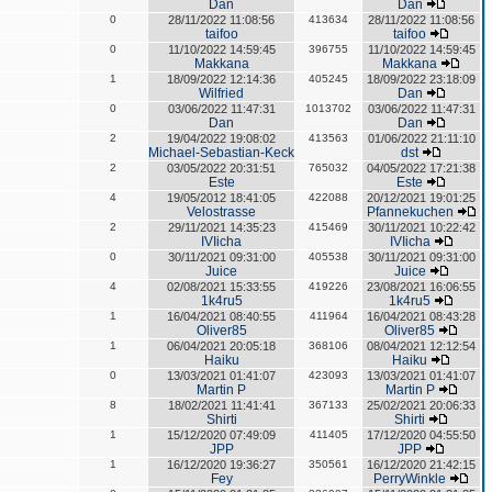
Dan
Dan
0
28/11/2022 11:08:56
413634
28/11/2022 11:08:56
taifoo
taifoo
0
11/10/2022 14:59:45
396755
11/10/2022 14:59:45
Makkana
Makkana
1
18/09/2022 12:14:36
405245
18/09/2022 23:18:09
Wilfried
Dan
0
03/06/2022 11:47:31
1013702
03/06/2022 11:47:31
Dan
Dan
2
19/04/2022 19:08:02
413563
01/06/2022 21:11:10
Michael-Sebastian-Keck
dst
2
03/05/2022 20:31:51
765032
04/05/2022 17:21:38
Este
Este
4
19/05/2012 18:41:05
422088
20/12/2021 19:01:25
Velostrasse
Pfannekuchen
2
29/11/2021 14:35:23
415469
30/11/2021 10:22:42
IVIicha
IVIicha
0
30/11/2021 09:31:00
405538
30/11/2021 09:31:00
Juice
Juice
4
02/08/2021 15:33:55
419226
23/08/2021 16:06:55
1k4ru5
1k4ru5
1
16/04/2021 08:40:55
411964
16/04/2021 08:43:28
Oliver85
Oliver85
1
06/04/2021 20:05:18
368106
08/04/2021 12:12:54
Haiku
Haiku
0
13/03/2021 01:41:07
423093
13/03/2021 01:41:07
Martin P
Martin P
8
18/02/2021 11:41:41
367133
25/02/2021 20:06:33
Shirti
Shirti
1
15/12/2020 07:49:09
411405
17/12/2020 04:55:50
JPP
JPP
1
16/12/2020 19:36:27
350561
16/12/2020 21:42:15
Fey
PerryWinkle