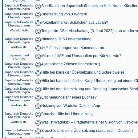
PC/PDA
Japanisch-Deutsche
Schriftzeichen Japanisch übersetzen Hilfe Name Künstler
Übersetzungen
Japanisch-Deutsche
Übersetzung von 3 Wörtern
Übersetzungen
Japanisch-Deutsche
Porzellanmarke, Schälchen aus Japan?
Übersetzungen
Wadoku-Wiki
Temporäre Wiki-Abschaltung (3. Juni 2022), nun wieder v
Japanisch-Deutsche
Nintendo 3DS Fehlermeldung
Übersetzungen
wadoku.de
岩戸 / Löschungen von Kommentaren
Japanisch auf
Microsoft IME und Umschalten per Kürzel - wie?
PC/PDA
Japanisch-Deutsche
4 japanische Zeichen übersetzen :)
Übersetzungen
Japanisch-Deutsche
Hilfe bei korrekter Übersetzung und Schreibweise
Übersetzungen
Japanisch-Deutsche
Hilfe bei handschriftlicher Kanji Übersetzung auf einem 
Übersetzungen
Japanisch-Deutsche
Hilfe bei der Übersetzung und Deutung Japanischer Schri
Übersetzungen
Japanisch-Deutsche
Erscheinungsjahr eines Buches?
Übersetzungen
wadoku.de
Nutzung von Wadoku-Daten in App
Japanisch-Deutsche
Brauche Hilfe bei Übersetzung
Übersetzungen
wadoku.de
Was ist Wadoku? – Fragemente einer Vision von lustvoll
Japanisch-Deutsche
Bräuchte bitte eine Übersetzung (Japanisch - Deutsch)
Übersetzungen