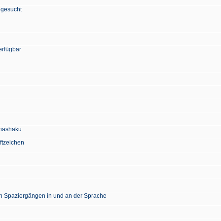
 gesucht
erfügbar
Chashaku
ftzeichen
en Spaziergängen in und an der Sprache