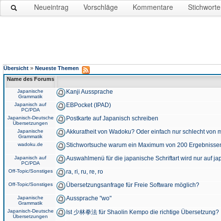
Neueintrag
Vorschläge
Kommentare
Stichworte
»
Übersicht
Neueste Themen
Name des Forums
Japanische
Kanji Aussprache
Grammatik
Japanisch auf
EBPocket (IPAD)
PC/PDA
Japanisch-Deutsche
Postkarte auf Japanisch schreiben
Übersetzungen
Japanische
Akkuratheit von Wadoku? Oder einfach nur schlecht von m
Grammatik
wadoku.de
Stichwortsuche warum ein Maximum von 200 Ergebnisse
Japanisch auf
Auswahlmenü für die japanische Schriftart wird nur auf j
PC/PDA
Off-Topic/Sonstiges
ra, ri, ru, re, ro
Off-Topic/Sonstiges
Übersetzungsanfrage für Freie Software möglich?
Japanische
Aussprache "wo"
Grammatik
Japanisch-Deutsche
Ist 少林拳法 für Shaolin Kempo die richtige Übersetzung?
Übersetzungen