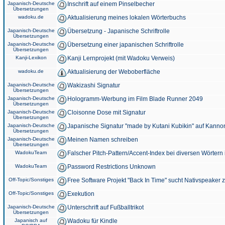
Japanisch-Deutsche
Inschrift auf einem Pinselbecher
Übersetzungen
wadoku.de
Aktualisierung meines lokalen Wörterbuchs
Japanisch-Deutsche
Übersetzung - Japanische Schriftrolle
Übersetzungen
Japanisch-Deutsche
Übersetzung einer japanischen Schriftrolle
Übersetzungen
Kanji-Lexikon
Kanji Lernprojekt (mit Wadoku Verweis)
wadoku.de
Aktualisierung der Weboberfläche
Japanisch-Deutsche
Wakizashi Signatur
Übersetzungen
Japanisch-Deutsche
Hologramm-Werbung im Film Blade Runner 2049
Übersetzungen
Japanisch-Deutsche
Cloisonne Dose mit Signatur
Übersetzungen
Japanisch-Deutsche
Japanische Signatur "made by Kutani Kubikin" auf Kanno
Übersetzungen
Japanisch-Deutsche
Meinen Namen schreiben
Übersetzungen
WadokuTeam
Falscher Pitch-Pattern/Accent-Index bei diversen Wörtern
WadokuTeam
Password Restrictions Unknown
Off-Topic/Sonstiges
Free Software Projekt "Back In Time" sucht Nativspeaker
Off-Topic/Sonstiges
Exekution
Japanisch-Deutsche
Unterschrift auf Fußballtrikot
Übersetzungen
Japanisch auf
Wadoku für Kindle