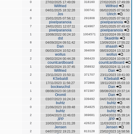
0
27/02/2025 17:49:09
318160
27/02/2025 17:49:09
Wilfried
Wilfried
4
04/01/2025 18:32:28
330741
06/02/2025 07:56:50
Jos
Ulrich
0
15/01/2025 07:56:12
291808
15/01/2025 07:56:12
pixelparanoia
pixelparanoia
7
24/01/2021 12:07:11
424967
15/01/2025 07:49:43
pixelparanoia
pixelparanoia
1
10/08/2022 00:24:10
1004571
13/10/2024 09:30:02
dst
Skaidrite
8
04/09/2024 09:51:42
342096
13/09/2024 17:55:22
Dan
shaash
2
06/03/2024 10:52:43
394009
08/03/2024 13:32:19
wollus
wollus
2
09/02/2024 00:44:28
366420
10/02/2024 10:09:17
countcardboard
countcardboard
1
04/02/2024 15:37:45
358932
05/02/2024 11:14:40
Wilfried
Dan
2
23/11/2023 15:50:11
371707
23/11/2023 19:41:00
KSebaldt
KSebaldt
1
17/11/2023 11:56:27
372866
18/11/2023 05:03:10
bockwuchst
Dan
1
08/08/2023 00:18:03
872387
08/08/2023 20:37:14
Oromit
Dan
2
03/07/2023 16:24:24
339492
04/07/2023 09:08:44
buhtz
buhtz
0
21/06/2023 16:09:48
354825
21/06/2023 16:09:48
buhtz
buhtz
2
10/04/2023 22:46:03
369681
14/04/2023 05:39:14
JPP
JPP
2
10/03/2023 21:01:28
426219
11/03/2023 17:27:08
Jensen
Jensen
2
04/07/2022 19:21:29
813128
23/02/2023 16:58:56