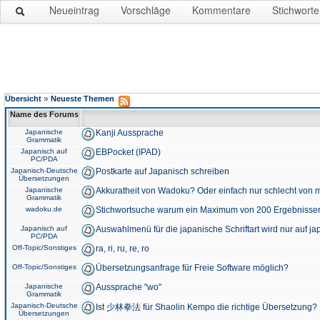
Neueintrag
Vorschläge
Kommentare
Stichworte
»
Übersicht
Neueste Themen
Name des Forums
Japanische
Kanji Aussprache
Grammatik
Japanisch auf
EBPocket (IPAD)
PC/PDA
Japanisch-Deutsche
Postkarte auf Japanisch schreiben
Übersetzungen
Japanische
Akkuratheit von Wadoku? Oder einfach nur schlecht von m
Grammatik
wadoku.de
Stichwortsuche warum ein Maximum von 200 Ergebnisse
Japanisch auf
Auswahlmenü für die japanische Schriftart wird nur auf j
PC/PDA
Off-Topic/Sonstiges
ra, ri, ru, re, ro
Off-Topic/Sonstiges
Übersetzungsanfrage für Freie Software möglich?
Japanische
Aussprache "wo"
Grammatik
Japanisch-Deutsche
Ist 少林拳法 für Shaolin Kempo die richtige Übersetzung?
Übersetzungen