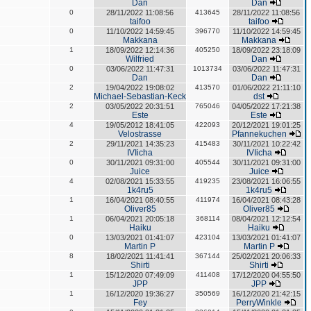
Dan
Dan
0
28/11/2022 11:08:56
413645
28/11/2022 11:08:56
taifoo
taifoo
0
11/10/2022 14:59:45
396770
11/10/2022 14:59:45
Makkana
Makkana
1
18/09/2022 12:14:36
405250
18/09/2022 23:18:09
Wilfried
Dan
0
03/06/2022 11:47:31
1013734
03/06/2022 11:47:31
Dan
Dan
2
19/04/2022 19:08:02
413570
01/06/2022 21:11:10
Michael-Sebastian-Keck
dst
2
03/05/2022 20:31:51
765046
04/05/2022 17:21:38
Este
Este
4
19/05/2012 18:41:05
422093
20/12/2021 19:01:25
Velostrasse
Pfannekuchen
2
29/11/2021 14:35:23
415483
30/11/2021 10:22:42
IVIicha
IVIicha
0
30/11/2021 09:31:00
405544
30/11/2021 09:31:00
Juice
Juice
4
02/08/2021 15:33:55
419235
23/08/2021 16:06:55
1k4ru5
1k4ru5
1
16/04/2021 08:40:55
411974
16/04/2021 08:43:28
Oliver85
Oliver85
1
06/04/2021 20:05:18
368114
08/04/2021 12:12:54
Haiku
Haiku
0
13/03/2021 01:41:07
423104
13/03/2021 01:41:07
Martin P
Martin P
8
18/02/2021 11:41:41
367144
25/02/2021 20:06:33
Shirti
Shirti
1
15/12/2020 07:49:09
411408
17/12/2020 04:55:50
JPP
JPP
1
16/12/2020 19:36:27
350569
16/12/2020 21:42:15
Fey
PerryWinkle