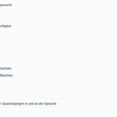
 gesucht
erfügbar
Chashaku
ftzeichen
en Spaziergängen in und an der Sprache