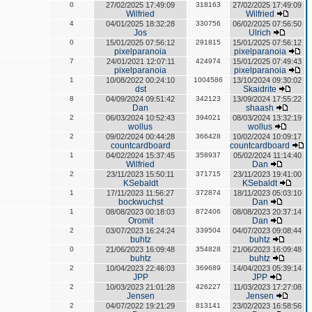
0
27/02/2025 17:49:09
318163
27/02/2025 17:49:09
Wilfried
Wilfried
4
04/01/2025 18:32:28
330756
06/02/2025 07:56:50
Jos
Ulrich
0
15/01/2025 07:56:12
291815
15/01/2025 07:56:12
pixelparanoia
pixelparanoia
7
24/01/2021 12:07:11
424974
15/01/2025 07:49:43
pixelparanoia
pixelparanoia
1
10/08/2022 00:24:10
1004586
13/10/2024 09:30:02
dst
Skaidrite
8
04/09/2024 09:51:42
342123
13/09/2024 17:55:22
Dan
shaash
2
06/03/2024 10:52:43
394021
08/03/2024 13:32:19
wollus
wollus
2
09/02/2024 00:44:28
366428
10/02/2024 10:09:17
countcardboard
countcardboard
1
04/02/2024 15:37:45
358937
05/02/2024 11:14:40
Wilfried
Dan
2
23/11/2023 15:50:11
371715
23/11/2023 19:41:00
KSebaldt
KSebaldt
1
17/11/2023 11:56:27
372874
18/11/2023 05:03:10
bockwuchst
Dan
1
08/08/2023 00:18:03
872406
08/08/2023 20:37:14
Oromit
Dan
2
03/07/2023 16:24:24
339504
04/07/2023 09:08:44
buhtz
buhtz
0
21/06/2023 16:09:48
354828
21/06/2023 16:09:48
buhtz
buhtz
2
10/04/2023 22:46:03
369689
14/04/2023 05:39:14
JPP
JPP
2
10/03/2023 21:01:28
426227
11/03/2023 17:27:08
Jensen
Jensen
2
04/07/2022 19:21:29
813141
23/02/2023 16:58:56