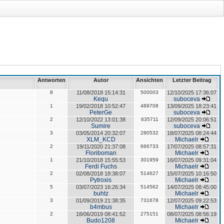
Antworten
Autor
Ansichten
Letzter Beitrag
8
11/08/2018 15:14:31
500003
12/10/2025 17:36:07
Kequ
suboceva
1
19/02/2018 10:52:47
489708
13/09/2025 18:23:41
PeterGe
suboceva
2
12/10/2022 13:01:38
635711
12/09/2025 20:06:51
Sumire
suboceva
3
03/05/2014 20:32:07
280532
18/07/2025 08:24:44
XLM_KCD
Michaelr
2
19/11/2020 21:37:08
666733
17/07/2025 08:57:31
Floriboman
Michaelr
1
21/10/2018 15:55:53
301959
16/07/2025 09:31:04
Ferdi Fuchs
Michaelr
2
02/08/2018 18:38:07
514627
15/07/2025 10:16:50
Pytroxis
Michaelr
5
03/07/2023 16:26:34
514562
14/07/2025 08:45:00
buhtz
Michaelr
3
01/09/2019 21:38:35
731678
12/07/2025 09:22:53
b4mbus
Michaelr
2
18/06/2019 08:41:52
275151
08/07/2025 08:56:19
Budo1208
Michaelr