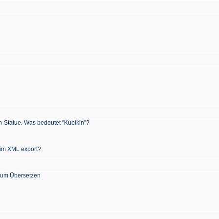
n-Statue. Was bedeutet "Kubikin"?
 im XML export?
 zum Übersetzen