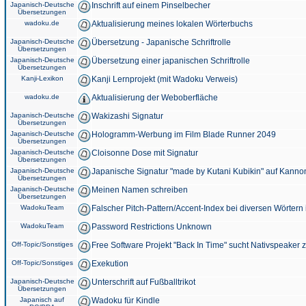
Japanisch-Deutsche
Inschrift auf einem Pinselbecher
Übersetzungen
wadoku.de
Aktualisierung meines lokalen Wörterbuchs
Japanisch-Deutsche
Übersetzung - Japanische Schriftrolle
Übersetzungen
Japanisch-Deutsche
Übersetzung einer japanischen Schriftrolle
Übersetzungen
Kanji-Lexikon
Kanji Lernprojekt (mit Wadoku Verweis)
wadoku.de
Aktualisierung der Weboberfläche
Japanisch-Deutsche
Wakizashi Signatur
Übersetzungen
Japanisch-Deutsche
Hologramm-Werbung im Film Blade Runner 2049
Übersetzungen
Japanisch-Deutsche
Cloisonne Dose mit Signatur
Übersetzungen
Japanisch-Deutsche
Japanische Signatur "made by Kutani Kubikin" auf Kanno
Übersetzungen
Japanisch-Deutsche
Meinen Namen schreiben
Übersetzungen
WadokuTeam
Falscher Pitch-Pattern/Accent-Index bei diversen Wörtern
WadokuTeam
Password Restrictions Unknown
Off-Topic/Sonstiges
Free Software Projekt "Back In Time" sucht Nativspeaker
Off-Topic/Sonstiges
Exekution
Japanisch-Deutsche
Unterschrift auf Fußballtrikot
Übersetzungen
Japanisch auf
Wadoku für Kindle