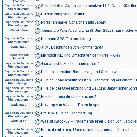
PC/PDA
Japanisch-Deutsche
Schriftzeichen Japanisch übersetzen Hilfe Name Künstler
Übersetzungen
Japanisch-Deutsche
Übersetzung von 3 Wörtern
Übersetzungen
Japanisch-Deutsche
Porzellanmarke, Schälchen aus Japan?
Übersetzungen
Wadoku-Wiki
Temporäre Wiki-Abschaltung (3. Juni 2022), nun wieder v
Japanisch-Deutsche
Nintendo 3DS Fehlermeldung
Übersetzungen
wadoku.de
岩戸 / Löschungen von Kommentaren
Japanisch auf
Microsoft IME und Umschalten per Kürzel - wie?
PC/PDA
Japanisch-Deutsche
4 japanische Zeichen übersetzen :)
Übersetzungen
Japanisch-Deutsche
Hilfe bei korrekter Übersetzung und Schreibweise
Übersetzungen
Japanisch-Deutsche
Hilfe bei handschriftlicher Kanji Übersetzung auf einem 
Übersetzungen
Japanisch-Deutsche
Hilfe bei der Übersetzung und Deutung Japanischer Schri
Übersetzungen
Japanisch-Deutsche
Erscheinungsjahr eines Buches?
Übersetzungen
wadoku.de
Nutzung von Wadoku-Daten in App
Japanisch-Deutsche
Brauche Hilfe bei Übersetzung
Übersetzungen
wadoku.de
Was ist Wadoku? – Fragemente einer Vision von lustvoll
Japanisch-Deutsche
Bräuchte bitte eine Übersetzung (Japanisch - Deutsch)
Übersetzungen