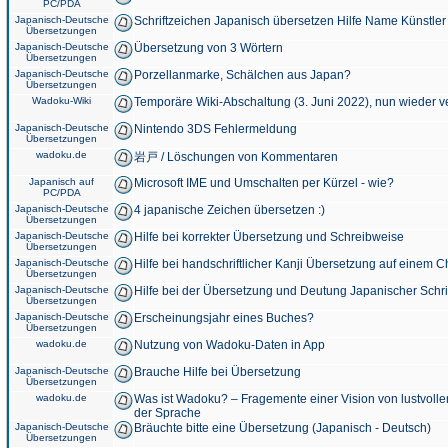
PC/PDA
Japanisch-Deutsche
Schriftzeichen Japanisch übersetzen Hilfe Name Künstler
Übersetzungen
Japanisch-Deutsche
Übersetzung von 3 Wörtern
Übersetzungen
Japanisch-Deutsche
Porzellanmarke, Schälchen aus Japan?
Übersetzungen
Wadoku-Wiki
Temporäre Wiki-Abschaltung (3. Juni 2022), nun wieder v
Japanisch-Deutsche
Nintendo 3DS Fehlermeldung
Übersetzungen
wadoku.de
岩戸 / Löschungen von Kommentaren
Japanisch auf
Microsoft IME und Umschalten per Kürzel - wie?
PC/PDA
Japanisch-Deutsche
4 japanische Zeichen übersetzen :)
Übersetzungen
Japanisch-Deutsche
Hilfe bei korrekter Übersetzung und Schreibweise
Übersetzungen
Japanisch-Deutsche
Hilfe bei handschriftlicher Kanji Übersetzung auf einem 
Übersetzungen
Japanisch-Deutsche
Hilfe bei der Übersetzung und Deutung Japanischer Schri
Übersetzungen
Japanisch-Deutsche
Erscheinungsjahr eines Buches?
Übersetzungen
wadoku.de
Nutzung von Wadoku-Daten in App
Japanisch-Deutsche
Brauche Hilfe bei Übersetzung
Übersetzungen
wadoku.de
Was ist Wadoku? – Fragemente einer Vision von lustvoll
der Sprache
Japanisch-Deutsche
Bräuchte bitte eine Übersetzung (Japanisch - Deutsch)
Übersetzungen