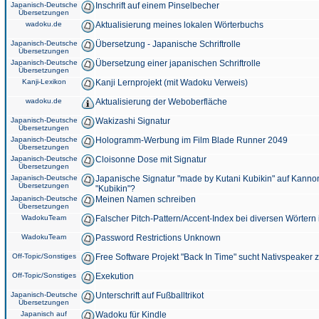
Japanisch-Deutsche
Inschrift auf einem Pinselbecher
Übersetzungen
wadoku.de
Aktualisierung meines lokalen Wörterbuchs
Japanisch-Deutsche
Übersetzung - Japanische Schriftrolle
Übersetzungen
Japanisch-Deutsche
Übersetzung einer japanischen Schriftrolle
Übersetzungen
Kanji-Lexikon
Kanji Lernprojekt (mit Wadoku Verweis)
wadoku.de
Aktualisierung der Weboberfläche
Japanisch-Deutsche
Wakizashi Signatur
Übersetzungen
Japanisch-Deutsche
Hologramm-Werbung im Film Blade Runner 2049
Übersetzungen
Japanisch-Deutsche
Cloisonne Dose mit Signatur
Übersetzungen
Japanisch-Deutsche
Japanische Signatur "made by Kutani Kubikin" auf Kanno
Übersetzungen
"Kubikin"?
Japanisch-Deutsche
Meinen Namen schreiben
Übersetzungen
WadokuTeam
Falscher Pitch-Pattern/Accent-Index bei diversen Wörtern
WadokuTeam
Password Restrictions Unknown
Off-Topic/Sonstiges
Free Software Projekt "Back In Time" sucht Nativspeaker
Off-Topic/Sonstiges
Exekution
Japanisch-Deutsche
Unterschrift auf Fußballtrikot
Übersetzungen
Japanisch auf
Wadoku für Kindle