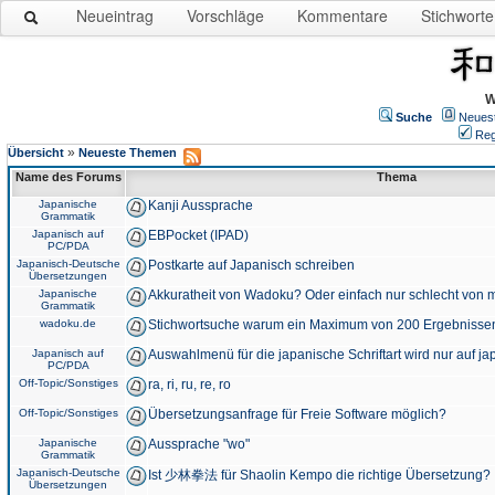
Neueintrag
Vorschläge
Kommentare
Stichworte
W
Suche
Neues
Reg
»
Übersicht
Neueste Themen
Name des Forums
Thema
Japanische
Kanji Aussprache
Grammatik
Japanisch auf
EBPocket (IPAD)
PC/PDA
Japanisch-Deutsche
Postkarte auf Japanisch schreiben
Übersetzungen
Japanische
Akkuratheit von Wadoku? Oder einfach nur schlecht von m
Grammatik
wadoku.de
Stichwortsuche warum ein Maximum von 200 Ergebnisse
Japanisch auf
Auswahlmenü für die japanische Schriftart wird nur auf j
PC/PDA
Off-Topic/Sonstiges
ra, ri, ru, re, ro
Off-Topic/Sonstiges
Übersetzungsanfrage für Freie Software möglich?
Japanische
Aussprache "wo"
Grammatik
Japanisch-Deutsche
Ist 少林拳法 für Shaolin Kempo die richtige Übersetzung?
Übersetzungen