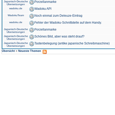
Japanisch-Deutsche
Porzellanmarke
Übersetzungen
wadoku.de
Wadoku API
WadokuTeam
Noch einmal zum Deleuze-Eintrag
wadoku.de
Fehler der Wadoku-Schnittstelle auf dem Handy.
Japanisch-Deutsche
Porzellanmarke
Übersetzungen
Japanisch-Deutsche
Schönes Bild, aber was steht drauf?
Übersetzungen
Japanisch-Deutsche
Tastenbelegung (antike japanische Schreibmaschine)
Übersetzungen
»
Übersicht
Neueste Themen