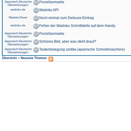
Japanisch-Deutsche
Porzellanmarke
Übersetzungen
wadoku.de
Wadoku API
WadokuTeam
Noch einmal zum Deleuze-Eintrag
wadoku.de
Fehler der Wadoku-Schnittstelle auf dem Handy.
Japanisch-Deutsche
Porzellanmarke
Übersetzungen
Japanisch-Deutsche
Schönes Bild, aber was steht drauf?
Übersetzungen
Japanisch-Deutsche
Tastenbelegung (antike japanische Schreibmaschine)
Übersetzungen
»
Übersicht
Neueste Themen