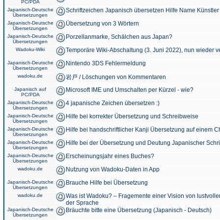
PC/PDA
Japanisch-Deutsche
Schriftzeichen Japanisch übersetzen Hilfe Name Künstler
Übersetzungen
Japanisch-Deutsche
Übersetzung von 3 Wörtern
Übersetzungen
Japanisch-Deutsche
Porzellanmarke, Schälchen aus Japan?
Übersetzungen
Wadoku-Wiki
Temporäre Wiki-Abschaltung (3. Juni 2022), nun wieder v
Japanisch-Deutsche
Nintendo 3DS Fehlermeldung
Übersetzungen
wadoku.de
岩戸 / Löschungen von Kommentaren
Japanisch auf
Microsoft IME und Umschalten per Kürzel - wie?
PC/PDA
Japanisch-Deutsche
4 japanische Zeichen übersetzen :)
Übersetzungen
Japanisch-Deutsche
Hilfe bei korrekter Übersetzung und Schreibweise
Übersetzungen
Japanisch-Deutsche
Hilfe bei handschriftlicher Kanji Übersetzung auf einem 
Übersetzungen
Japanisch-Deutsche
Hilfe bei der Übersetzung und Deutung Japanischer Schri
Übersetzungen
Japanisch-Deutsche
Erscheinungsjahr eines Buches?
Übersetzungen
wadoku.de
Nutzung von Wadoku-Daten in App
Japanisch-Deutsche
Brauche Hilfe bei Übersetzung
Übersetzungen
wadoku.de
Was ist Wadoku? – Fragemente einer Vision von lustvoll
der Sprache
Japanisch-Deutsche
Bräuchte bitte eine Übersetzung (Japanisch - Deutsch)
Übersetzungen