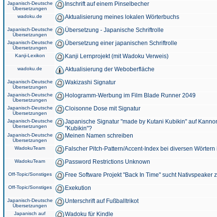
Japanisch-Deutsche
Inschrift auf einem Pinselbecher
Übersetzungen
wadoku.de
Aktualisierung meines lokalen Wörterbuchs
Japanisch-Deutsche
Übersetzung - Japanische Schriftrolle
Übersetzungen
Japanisch-Deutsche
Übersetzung einer japanischen Schriftrolle
Übersetzungen
Kanji-Lexikon
Kanji Lernprojekt (mit Wadoku Verweis)
wadoku.de
Aktualisierung der Weboberfläche
Japanisch-Deutsche
Wakizashi Signatur
Übersetzungen
Japanisch-Deutsche
Hologramm-Werbung im Film Blade Runner 2049
Übersetzungen
Japanisch-Deutsche
Cloisonne Dose mit Signatur
Übersetzungen
Japanisch-Deutsche
Japanische Signatur "made by Kutani Kubikin" auf Kanno
Übersetzungen
"Kubikin"?
Japanisch-Deutsche
Meinen Namen schreiben
Übersetzungen
WadokuTeam
Falscher Pitch-Pattern/Accent-Index bei diversen Wörtern
WadokuTeam
Password Restrictions Unknown
Off-Topic/Sonstiges
Free Software Projekt "Back In Time" sucht Nativspeaker
Off-Topic/Sonstiges
Exekution
Japanisch-Deutsche
Unterschrift auf Fußballtrikot
Übersetzungen
Japanisch auf
Wadoku für Kindle