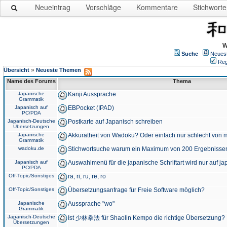
Neueintrag
Vorschläge
Kommentare
Stichworte
W
Suche
Neues
Reg
»
Übersicht
Neueste Themen
Name des Forums
Thema
Japanische
Kanji Aussprache
Grammatik
Japanisch auf
EBPocket (IPAD)
PC/PDA
Japanisch-Deutsche
Postkarte auf Japanisch schreiben
Übersetzungen
Japanische
Akkuratheit von Wadoku? Oder einfach nur schlecht von m
Grammatik
wadoku.de
Stichwortsuche warum ein Maximum von 200 Ergebnisse
Japanisch auf
Auswahlmenü für die japanische Schriftart wird nur auf j
PC/PDA
Off-Topic/Sonstiges
ra, ri, ru, re, ro
Off-Topic/Sonstiges
Übersetzungsanfrage für Freie Software möglich?
Japanische
Aussprache "wo"
Grammatik
Japanisch-Deutsche
Ist 少林拳法 für Shaolin Kempo die richtige Übersetzung?
Übersetzungen