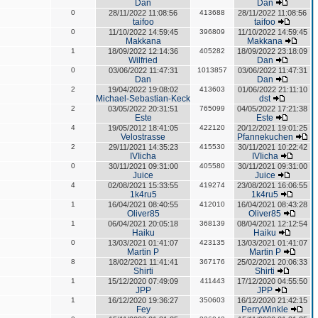
Dan
Dan
0
28/11/2022 11:08:56
413688
28/11/2022 11:08:56
taifoo
taifoo
0
11/10/2022 14:59:45
396809
11/10/2022 14:59:45
Makkana
Makkana
1
18/09/2022 12:14:36
405282
18/09/2022 23:18:09
Wilfried
Dan
0
03/06/2022 11:47:31
1013857
03/06/2022 11:47:31
Dan
Dan
2
19/04/2022 19:08:02
413603
01/06/2022 21:11:10
Michael-Sebastian-Keck
dst
2
03/05/2022 20:31:51
765099
04/05/2022 17:21:38
Este
Este
4
19/05/2012 18:41:05
422120
20/12/2021 19:01:25
Velostrasse
Pfannekuchen
2
29/11/2021 14:35:23
415530
30/11/2021 10:22:42
IVIicha
IVIicha
0
30/11/2021 09:31:00
405580
30/11/2021 09:31:00
Juice
Juice
4
02/08/2021 15:33:55
419274
23/08/2021 16:06:55
1k4ru5
1k4ru5
1
16/04/2021 08:40:55
412010
16/04/2021 08:43:28
Oliver85
Oliver85
1
06/04/2021 20:05:18
368139
08/04/2021 12:12:54
Haiku
Haiku
0
13/03/2021 01:41:07
423135
13/03/2021 01:41:07
Martin P
Martin P
8
18/02/2021 11:41:41
367176
25/02/2021 20:06:33
Shirti
Shirti
1
15/12/2020 07:49:09
411443
17/12/2020 04:55:50
JPP
JPP
1
16/12/2020 19:36:27
350603
16/12/2020 21:42:15
Fey
PerryWinkle