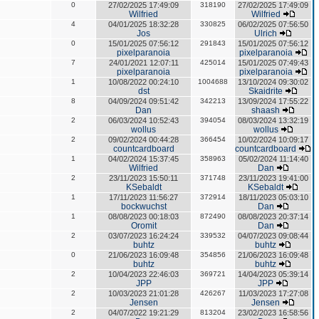
0
27/02/2025 17:49:09
318190
27/02/2025 17:49:09
Wilfried
Wilfried
4
04/01/2025 18:32:28
330825
06/02/2025 07:56:50
Jos
Ulrich
0
15/01/2025 07:56:12
291843
15/01/2025 07:56:12
pixelparanoia
pixelparanoia
7
24/01/2021 12:07:11
425014
15/01/2025 07:49:43
pixelparanoia
pixelparanoia
1
10/08/2022 00:24:10
1004688
13/10/2024 09:30:02
dst
Skaidrite
8
04/09/2024 09:51:42
342213
13/09/2024 17:55:22
Dan
shaash
2
06/03/2024 10:52:43
394054
08/03/2024 13:32:19
wollus
wollus
2
09/02/2024 00:44:28
366454
10/02/2024 10:09:17
countcardboard
countcardboard
1
04/02/2024 15:37:45
358963
05/02/2024 11:14:40
Wilfried
Dan
2
23/11/2023 15:50:11
371748
23/11/2023 19:41:00
KSebaldt
KSebaldt
1
17/11/2023 11:56:27
372914
18/11/2023 05:03:10
bockwuchst
Dan
1
08/08/2023 00:18:03
872490
08/08/2023 20:37:14
Oromit
Dan
2
03/07/2023 16:24:24
339532
04/07/2023 09:08:44
buhtz
buhtz
0
21/06/2023 16:09:48
354856
21/06/2023 16:09:48
buhtz
buhtz
2
10/04/2023 22:46:03
369721
14/04/2023 05:39:14
JPP
JPP
2
10/03/2023 21:01:28
426267
11/03/2023 17:27:08
Jensen
Jensen
2
04/07/2022 19:21:29
813204
23/02/2023 16:58:56