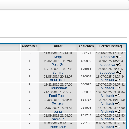
Antworten
Autor
Ansichten
Letzter Beitrag
8
11/08/2018 15:14:31
500121
12/10/2025 17:36:07
Kequ
suboceva
1
19/02/2018 10:52:47
489809
13/09/2025 18:23:41
PeterGe
suboceva
2
12/10/2022 13:01:38
635855
12/09/2025 20:06:51
Sumire
suboceva
3
03/05/2014 20:32:07
280607
18/07/2025 08:24:44
XLM_KCD
Michaelr
2
19/11/2020 21:37:08
666875
17/07/2025 08:57:31
Floriboman
Michaelr
1
21/10/2018 15:55:53
302008
16/07/2025 09:31:04
Ferdi Fuchs
Michaelr
2
02/08/2018 18:38:07
514717
15/07/2025 10:16:50
Pytroxis
Michaelr
5
03/07/2023 16:26:34
514603
14/07/2025 08:45:00
buhtz
Michaelr
3
01/09/2019 21:38:35
731747
12/07/2025 09:22:53
b4mbus
Michaelr
2
18/06/2019 08:41:52
275185
08/07/2025 08:56:19
Budo1208
Michaelr