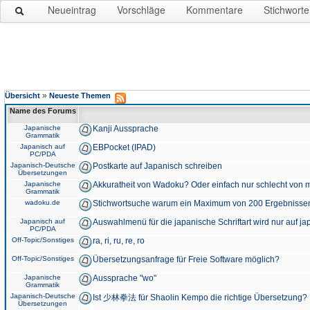
Neueintrag
Vorschläge
Kommentare
Stichworte
»
Übersicht
Neueste Themen
Name des Forums
Japanische
Kanji Aussprache
Grammatik
Japanisch auf
EBPocket (IPAD)
PC/PDA
Japanisch-Deutsche
Postkarte auf Japanisch schreiben
Übersetzungen
Japanische
Akkuratheit von Wadoku? Oder einfach nur schlecht von m
Grammatik
wadoku.de
Stichwortsuche warum ein Maximum von 200 Ergebnisse
Japanisch auf
Auswahlmenü für die japanische Schriftart wird nur auf j
PC/PDA
Off-Topic/Sonstiges
ra, ri, ru, re, ro
Off-Topic/Sonstiges
Übersetzungsanfrage für Freie Software möglich?
Japanische
Aussprache "wo"
Grammatik
Japanisch-Deutsche
Ist 少林拳法 für Shaolin Kempo die richtige Übersetzung?
Übersetzungen