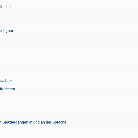
 gesucht
erfügbar
Chashaku
ftzeichen
en Spaziergängen in und an der Sprache