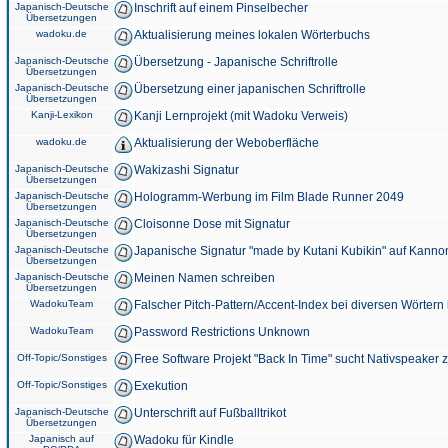
Japanisch-Deutsche
Inschrift auf einem Pinselbecher
Übersetzungen
wadoku.de
Aktualisierung meines lokalen Wörterbuchs
Japanisch-Deutsche
Übersetzung - Japanische Schriftrolle
Übersetzungen
Japanisch-Deutsche
Übersetzung einer japanischen Schriftrolle
Übersetzungen
Kanji-Lexikon
Kanji Lernprojekt (mit Wadoku Verweis)
wadoku.de
Aktualisierung der Weboberfläche
Japanisch-Deutsche
Wakizashi Signatur
Übersetzungen
Japanisch-Deutsche
Hologramm-Werbung im Film Blade Runner 2049
Übersetzungen
Japanisch-Deutsche
Cloisonne Dose mit Signatur
Übersetzungen
Japanisch-Deutsche
Japanische Signatur "made by Kutani Kubikin" auf Kanno
Übersetzungen
Japanisch-Deutsche
Meinen Namen schreiben
Übersetzungen
WadokuTeam
Falscher Pitch-Pattern/Accent-Index bei diversen Wörtern
WadokuTeam
Password Restrictions Unknown
Off-Topic/Sonstiges
Free Software Projekt "Back In Time" sucht Nativspeaker
Off-Topic/Sonstiges
Exekution
Japanisch-Deutsche
Unterschrift auf Fußballtrikot
Übersetzungen
Japanisch auf
Wadoku für Kindle