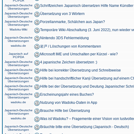
PC/PDA
Japanisch-Deutsche
Schriftzeichen Japanisch übersetzen Hilfe Name Künstler
Übersetzungen
Japanisch-Deutsche
Übersetzung von 3 Wörtern
Übersetzungen
Japanisch-Deutsche
Porzellanmarke, Schälchen aus Japan?
Übersetzungen
Wadoku-Wiki
Temporäre Wiki-Abschaltung (3. Juni 2022), nun wieder v
Japanisch-Deutsche
Nintendo 3DS Fehlermeldung
Übersetzungen
wadoku.de
岩戸 / Löschungen von Kommentaren
Japanisch auf
Microsoft IME und Umschalten per Kürzel - wie?
PC/PDA
Japanisch-Deutsche
4 japanische Zeichen übersetzen :)
Übersetzungen
Japanisch-Deutsche
Hilfe bei korrekter Übersetzung und Schreibweise
Übersetzungen
Japanisch-Deutsche
Hilfe bei handschriftlicher Kanji Übersetzung auf einem 
Übersetzungen
Japanisch-Deutsche
Hilfe bei der Übersetzung und Deutung Japanischer Schri
Übersetzungen
Japanisch-Deutsche
Erscheinungsjahr eines Buches?
Übersetzungen
wadoku.de
Nutzung von Wadoku-Daten in App
Japanisch-Deutsche
Brauche Hilfe bei Übersetzung
Übersetzungen
wadoku.de
Was ist Wadoku? – Fragemente einer Vision von lustvoll
Japanisch-Deutsche
Bräuchte bitte eine Übersetzung (Japanisch - Deutsch)
Übersetzungen