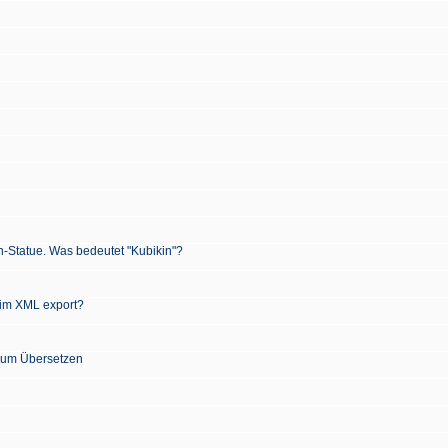
n-Statue. Was bedeutet "Kubikin"?
 im XML export?
 zum Übersetzen